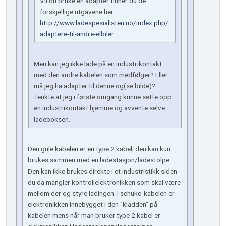
Vil du bruke en adapter finner du de
forskjellige utgavene her:
http://www.ladespesialisten.no/index.php/
adaptere-til-andre-elbiler
Men kan jeg ikke lade på en industrikontakt
med den andre kabelen som medfølger? Eller
må jeg ha adapter til denne og(se bilde)?
Tenkte at jeg i første omgang kunne sette opp
en industrikontakt hjemme og avvente selve
ladeboksen.
Den gule kabelen er en type 2 kabel, den kan kun
brukes sammen med en ladestasjon/ladestolpe.
Den kan ikke brukes direkte i et industristikk siden
du da mangler kontrollelektronikken som skal være
mellom der og styre ladingen. I schuko-kabelen er
elektronikken innebygget i den "kladden" på
kabelen mens når man bruker type 2 kabel er