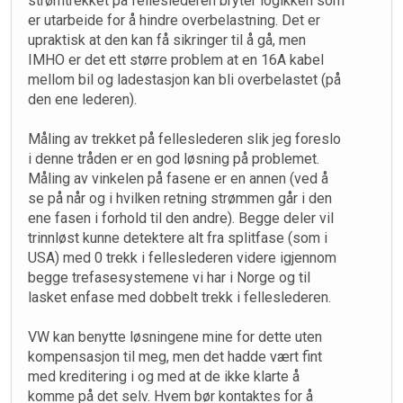
strømtrekket på felleslederen bryter logikken som
er utarbeide for å hindre overbelastning. Det er
upraktisk at den kan få sikringer til å gå, men
IMHO er det ett større problem at en 16A kabel
mellom bil og ladestasjon kan bli overbelastet (på
den ene lederen).
Måling av trekket på felleslederen slik jeg foreslo
i denne tråden er en god løsning på problemet.
Måling av vinkelen på fasene er en annen (ved å
se på når og i hvilken retning strømmen går i den
ene fasen i forhold til den andre). Begge deler vil
trinnløst kunne detektere alt fra splitfase (som i
USA) med 0 trekk i felleslederen videre igjennom
begge trefasesystemene vi har i Norge og til
lasket enfase med dobbelt trekk i felleslederen.
VW kan benytte løsningene mine for dette uten
kompensasjon til meg, men det hadde vært fint
med kreditering i og med at de ikke klarte å
komme på det selv. Hvem bør kontaktes for å