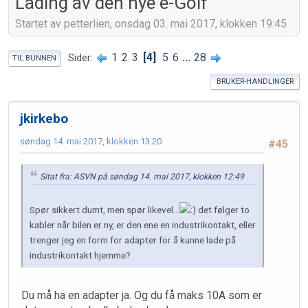
Lading av den nye e-Golf
Startet av petterlien, onsdag 03. mai 2017, klokken 19:45
1
2
3
4
5
6
...
28
Sider
TIL BUNNEN
BRUKER-HANDLINGER
jkirkebo
søndag 14. mai 2017, klokken 13:20
#45
Sitat fra: ASVN på søndag 14. mai 2017, klokken 12:49
Spør sikkert dumt, men spør likevel..
det følger to
kabler når bilen er ny, er den ene en industrikontakt, eller
trenger jeg en form for adapter for å kunne lade på
industrikontakt hjemme?
Du må ha en adapter ja. Og du få maks 10A som er