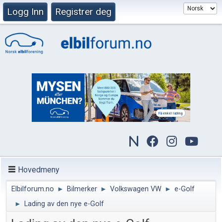
Logg Inn
Registrer deg
Hovedmeny
Elbilforum.no
►
Bilmerker
►
Volkswagen VW
►
e-Golf
►
Lading av den nye e-Golf