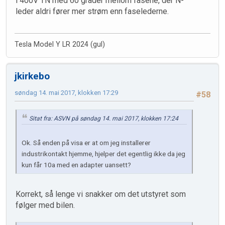
i 400V TN med 60 grader mellom fasene, der N-
leder aldri fører mer strøm enn faselederne.
Tesla Model Y LR 2024 (gul)
jkirkebo
søndag 14. mai 2017, klokken 17:29
#58
Sitat fra: ASVN på søndag 14. mai 2017, klokken 17:24
Ok. Så enden på visa er at om jeg installerer
industrikontakt hjemme, hjelper det egentlig ikke da jeg
kun får 10a med en adapter uansett?
Korrekt, så lenge vi snakker om det utstyret som
følger med bilen.