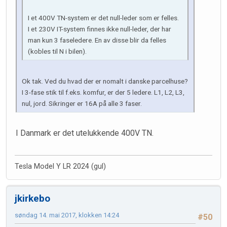
I et 400V TN-system er det null-leder som er felles.
I et 230V IT-system finnes ikke null-leder, der har
man kun 3 faseledere. En av disse blir da felles
(kobles til N i bilen).
Ok tak. Ved du hvad der er nomalt i danske parcelhuse?
I 3-fase stik til f.eks. komfur, er der 5 ledere. L1, L2, L3,
nul, jord. Sikringer er 16A på alle 3 faser.
I Danmark er det utelukkende 400V TN.
Tesla Model Y LR 2024 (gul)
jkirkebo
søndag 14. mai 2017, klokken 14:24
#50