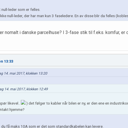
null-leder som er felles.
kke null-leder, der har man kun 3 faseledere. En av disse blir da felles (kobles t
r nomalt i danske parcelhuse? I 3-fase stik til f.eks. komfur, er de
en 13:33
dag 14. mai 2017, klokken 13:20
ag 14. mai 2017, klokken 12:49
pør likevel..
det følger to kabler når bilen er ny, er den ene en industriko
ontakt hjemme?
g du få maks 10A som er det som standardkabelen kan levere.