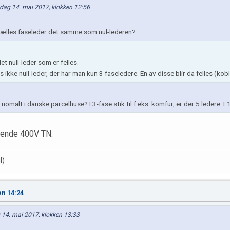
øndag 14. mai 2017, klokken 12:56
 fælles faseleder det samme som nul-lederen?
t null-leder som er felles.
 ikke null-leder, der har man kun 3 faseledere. En av disse blir da felles (kobles
omalt i danske parcelhuse? I 3-fase stik til f.eks. komfur, er der 5 ledere. L1, 
kkende 400V TN.
l)
en 14:24
 14. mai 2017, klokken 13:33