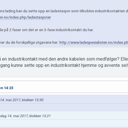
re lading kan du sette opp en ladestasjon som tilkobles industrikontakten du
en.no/index.php/ladestasjoner
e på 2 faser om det er en 3-fase industrikontakt du har.
ner du de forskjellige utgavene her:
http://www.ladespesialisten.no/index.php
å en industrikontakt med den andre kabelen som medfølger? Eller
omgang kunne sette opp en industrikontakt hjemme og avvente se
en 14:23
g 14. mai 2017, klokken 13:30
øndag 14. mai 2017, klokken 13:21