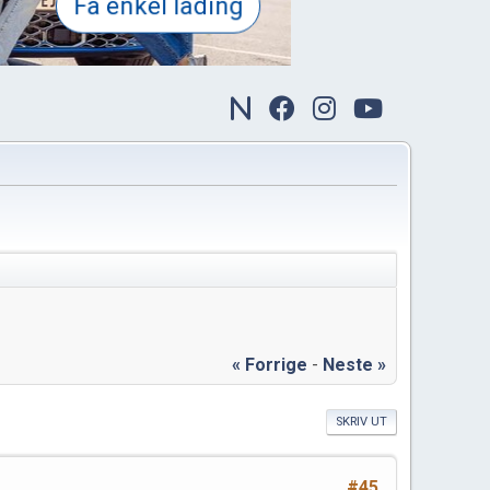
« Forrige
-
Neste »
SKRIV UT
#45