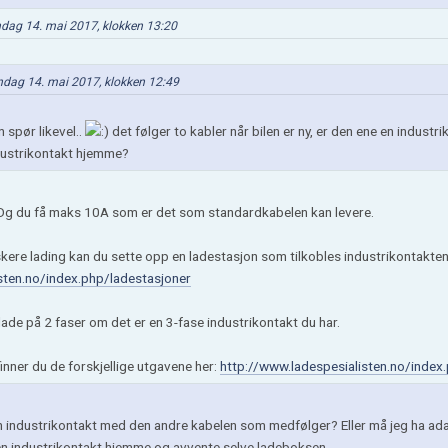
øndag 14. mai 2017, klokken 13:20
ndag 14. mai 2017, klokken 12:49
 spør likevel..
det følger to kabler når bilen er ny, er den ene en industri
ndustrikontakt hjemme?
 Og du få maks 10A som er det som standardkabelen kan levere.
kere lading kan du sette opp en ladestasjon som tilkobles industrikontakten 
sten.no/index.php/ladestasjoner
ade på 2 faser om det er en 3-fase industrikontakt du har.
inner du de forskjellige utgavene her:
http://www.ladespesialisten.no/index.p
n industrikontakt med den andre kabelen som medfølger? Eller må jeg ha adapt
n industrikontakt hjemme og avvente selve ladeboksen.