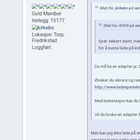
Sitat fra: jkirkebo på s
Gold Member
Innlegg: 15177
Sitat fra: ASVN på sø
Lokasjon: Torp,
Fredrikstad
Spør sikkert dumt, men
Loggført
for å kunne lade på i
Du må ha en adapter ja.
Ønsker du sikrere og ras
http://www.ladespesiali
Med ladestasjon kan du l
Vil du bruke en adapter f
Men kan jeg ikke lade på e
omgang kunne sette opp e