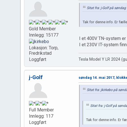
Sitat fra: j-Golf på sønda
Tak for denne info. Er fæl
Gold Member
Innlegg: 15177
I et 400V TN-system er d
I et 230V IT-system finne
Lokasjon: Torp,
Fredrikstad
Loggført
Tesla Model Y LR 2024 (gu
j-Golf
søndag 14. mai 2017, klokk
Sitat fra: jkirkebo på søn
Sitat fra: j-Golf på søn
Full Member
Innlegg: 117
Tak for denne info. Er f
Loggført