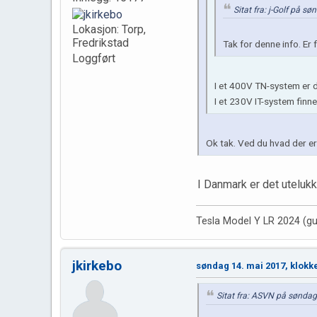
Sitat fra: j-Golf på s
Lokasjon: Torp,
Fredrikstad
Tak for denne info. Er
Loggført
I et 400V TN-system er de
I et 230V IT-system finnes
Ok tak. Ved du hvad der er n
I Danmark er det utelu
Tesla Model Y LR 2024 (gu
jkirkebo
søndag 14. mai 2017, klokk
Sitat fra: ASVN på søndag