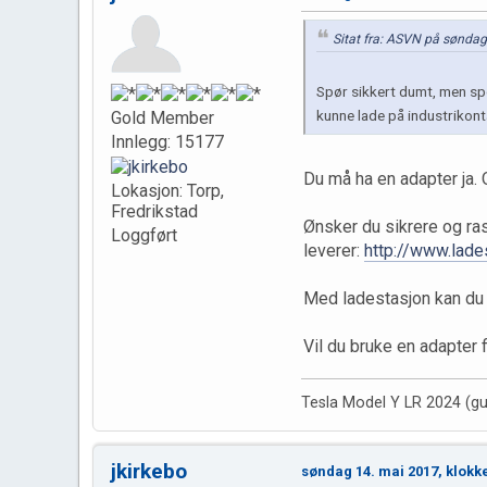
Sitat fra: ASVN på søndag
Spør sikkert dumt, men spø
kunne lade på industrikon
Gold Member
Innlegg: 15177
Du må ha en adapter ja.
Lokasjon: Torp,
Fredrikstad
Ønsker du sikrere og ras
Loggført
leverer:
http://www.lade
Med ladestasjon kan du l
Vil du bruke en adapter 
Tesla Model Y LR 2024 (gu
jkirkebo
søndag 14. mai 2017, klokk