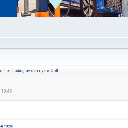
olf
►
Lading av den nye e-Golf
n 19:45
en 13:20