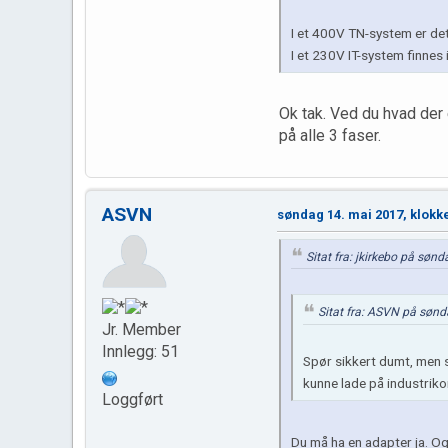
I et 400V TN-system er det 
I et 230V IT-system finnes i
Ok tak. Ved du hvad der e
på alle 3 faser.
ASVN
søndag 14. mai 2017, klokk
Sitat fra: jkirkebo på søn
Sitat fra: ASVN på sønd
Jr. Member
Innlegg: 51
Spør sikkert dumt, men s
kunne lade på industrik
Loggført
Du må ha en adapter ja. O