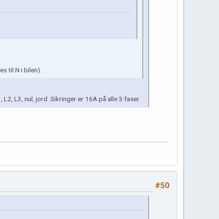
 til N i bilen).
L2, L3, nul, jord. Sikringer er 16A på alle 3 faser.
#50