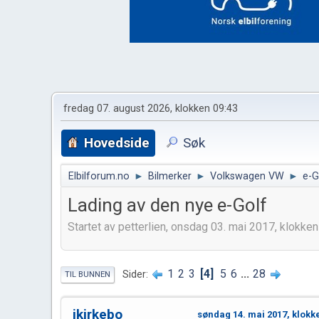
fredag 07. august 2026, klokken 09:43
Hovedside
Søk
Elbilforum.no
►
Bilmerker
►
Volkswagen VW
►
e-G
Lading av den nye e-Golf
Startet av petterlien, onsdag 03. mai 2017, klokke
1
2
3
4
5
6
...
28
Sider
TIL BUNNEN
jkirkebo
søndag 14. mai 2017, klokk