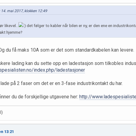
 14. mai 2017, klokken 12:49
r likevel..
det følger to kabler når bilen er ny, er den ene en industrikont
takt hjemme?
 Og du få maks 10A som er det som standardkabelen kan levere.
kere lading kan du sette opp en ladestasjon som tilkobles indust
spesialisten.no/index.php/ladestasjoner
ade på 2 faser om det er en 3-fase industrikontakt du har.
finner du de forskjellige utgavene her:
http://www.ladespesialiste
l)
en 13:21