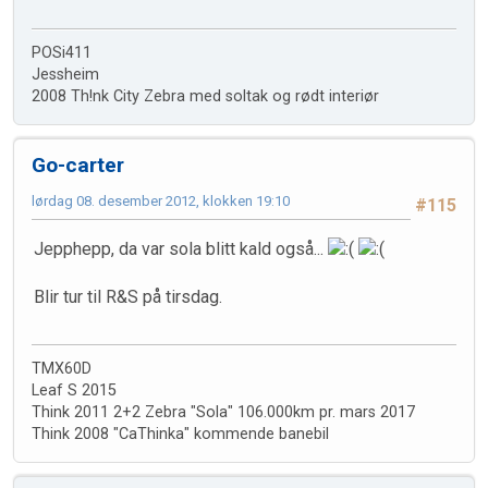
POSi411
Jessheim
2008 Th!nk City Zebra med soltak og rødt interiør
Go-carter
lørdag 08. desember 2012, klokken 19:10
#115
Jepphepp, da var sola blitt kald også...
Blir tur til R&S på tirsdag.
TMX60D
Leaf S 2015
Think 2011 2+2 Zebra "Sola" 106.000km pr. mars 2017
Think 2008 "CaThinka" kommende banebil