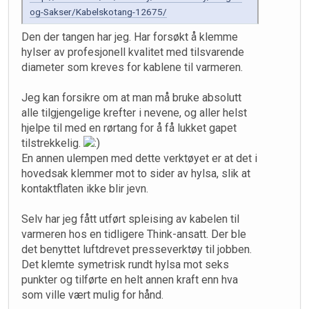
og-Sakser/Kabelskotang-12675/
Den der tangen har jeg. Har forsøkt å klemme
hylser av profesjonell kvalitet med tilsvarende
diameter som kreves for kablene til varmeren.
Jeg kan forsikre om at man må bruke absolutt
alle tilgjengelige krefter i nevene, og aller helst
hjelpe til med en rørtang for å få lukket gapet
tilstrekkelig.
En annen ulempen med dette verktøyet er at det i
hovedsak klemmer mot to sider av hylsa, slik at
kontaktflaten ikke blir jevn.
Selv har jeg fått utført spleising av kabelen til
varmeren hos en tidligere Think-ansatt. Der ble
det benyttet luftdrevet presseverktøy til jobben.
Det klemte symetrisk rundt hylsa mot seks
punkter og tilførte en helt annen kraft enn hva
som ville vært mulig for hånd.