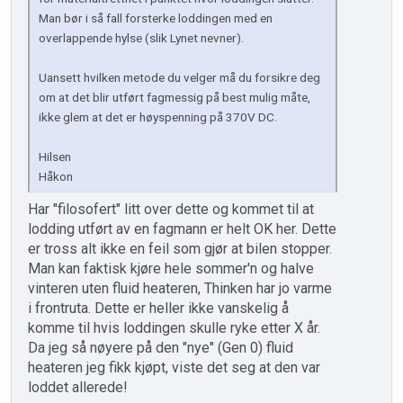
Man bør i så fall forsterke loddingen med en
overlappende hylse (slik Lynet nevner).
Uansett hvilken metode du velger må du forsikre deg
om at det blir utført fagmessig på best mulig måte,
ikke glem at det er høyspenning på 370V DC.
Hilsen
Håkon
Har "filosofert" litt over dette og kommet til at
lodding utført av en fagmann er helt OK her. Dette
er tross alt ikke en feil som gjør at bilen stopper.
Man kan faktisk kjøre hele sommer'n og halve
vinteren uten fluid heateren, Thinken har jo varme
i frontruta. Dette er heller ikke vanskelig å
komme til hvis loddingen skulle ryke etter X år.
Da jeg så nøyere på den "nye" (Gen 0) fluid
heateren jeg fikk kjøpt, viste det seg at den var
loddet allerede!