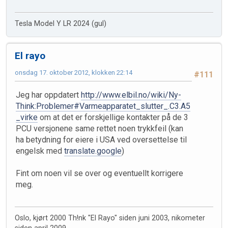
Tesla Model Y LR 2024 (gul)
El rayo
onsdag 17. oktober 2012, klokken 22:14
#111
Jeg har oppdatert
http://www.elbil.no/wiki/Ny-
Think:Problemer#Varmeapparatet_slutter_.C3.A5
_virke
om at det er forskjellige kontakter på de 3
PCU versjonene same rettet noen trykkfeil (kan
ha betydning for eiere i USA ved oversettelse til
engelsk med
translate.google
)
Fint om noen vil se over og eventuellt korrigere
meg.
Oslo, kjørt 2000 Th!nk "El Rayo" siden juni 2003, nikometer