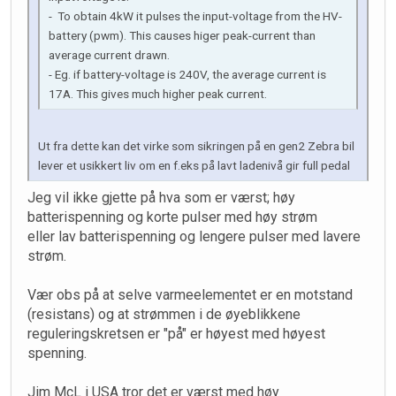
- To obtain 4kW it pulses the input-voltage from the HV-
battery (pwm). This causes higer peak-current than
average current drawn.
- Eg. if battery-voltage is 240V, the average current is
17A. This gives much higher peak current.
Ut fra dette kan det virke som sikringen på en gen2 Zebra bil
lever et usikkert liv om en f.eks på lavt ladenivå gir full pedal
Jeg vil ikke gjette på hva som er værst; høy
batterispenning og korte pulser med høy strøm
eller lav batterispenning og lengere pulser med lavere
strøm.
Vær obs på at selve varmeelementet er en motstand
(resistans) og at strømmen i de øyeblikkene
reguleringskretsen er "på" er høyest med høyest
spenning.
Jim McL i USA tror det er værst med høy