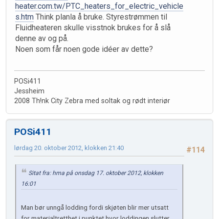
heater.com.tw/PTC_heaters_for_electric_vehicle
s.htm
Think planla å bruke. Styrestrømmen til
Fluidheateren skulle visstnok brukes for å slå
denne av og på.
Noen som får noen gode idéer av dette?
POSi411
Jessheim
2008 Th!nk City Zebra med soltak og rødt interiør
POSi411
lørdag 20. oktober 2012, klokken 21:40
#114
Sitat fra: hma på onsdag 17. oktober 2012, klokken
16:01
Man bør unngå lodding fordi skjøten blir mer utsatt
for materialtretthet i punktet hvor loddingen slutter.