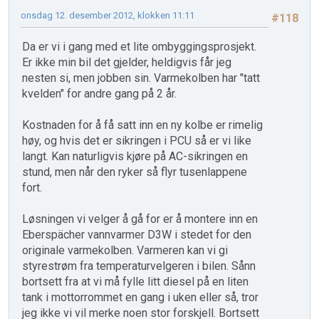
onsdag 12. desember 2012, klokken 11:11
#118
Da er vi i gang med et lite ombyggingsprosjekt.
Er ikke min bil det gjelder, heldigvis får jeg
nesten si, men jobben sin. Varmekolben har "tatt
kvelden" for andre gang på 2 år.
Kostnaden for å få satt inn en ny kolbe er rimelig
høy, og hvis det er sikringen i PCU så er vi like
langt. Kan naturligvis kjøre på AC-sikringen en
stund, men når den ryker så flyr tusenlappene
fort.
Løsningen vi velger å gå for er å montere inn en
Eberspächer vannvarmer D3W i stedet for den
originale varmekolben. Varmeren kan vi gi
styrestrøm fra temperaturvelgeren i bilen. Sånn
bortsett fra at vi må fylle litt diesel på en liten
tank i mottorrommet en gang i uken eller så, tror
jeg ikke vi vil merke noen stor forskjell. Bortsett