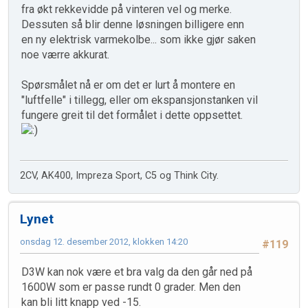
fra økt rekkevidde på vinteren vel og merke.
Dessuten så blir denne løsningen billigere enn
en ny elektrisk varmekolbe... som ikke gjør saken
noe værre akkurat.
Spørsmålet nå er om det er lurt å montere en
"luftfelle" i tillegg, eller om ekspansjonstanken vil
fungere greit til det formålet i dette oppsettet.
2CV, AK400, Impreza Sport, C5 og Think City.
Lynet
onsdag 12. desember 2012, klokken 14:20
#119
D3W kan nok være et bra valg da den går ned på
1600W som er passe rundt 0 grader. Men den
kan bli litt knapp ved -15.