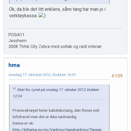
Ok, da ble det litt enklere, sånn tang har man jo i
verktøykassa.
POSi411
Jessheim
2008 Th!nk City Zebra med soltak og rødt interiør
hma
onsdag 17. oktober 2012, klokken 16:01
#109
Sitat fra: Lynet på onsdag 17. oktober 2012, klokken
12:24
Pressvektøyet heter kabelskotang, den finnes nok
luftdrevet men det er ikke nødvendig.
Denne er ok:
http://biltema.no/no/Verktoy/Handverktoy/Tenger-