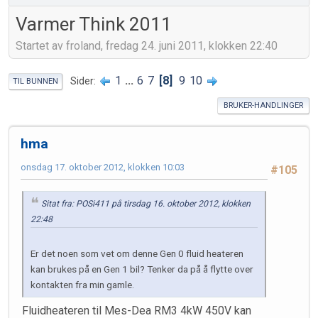
Varmer Think 2011
Startet av froland, fredag 24. juni 2011, klokken 22:40
1
...
6
7
8
9
10
Sider
TIL BUNNEN
BRUKER-HANDLINGER
hma
onsdag 17. oktober 2012, klokken 10:03
#105
Sitat fra: POSi411 på tirsdag 16. oktober 2012, klokken
22:48
Er det noen som vet om denne Gen 0 fluid heateren
kan brukes på en Gen 1 bil? Tenker da på å flytte over
kontakten fra min gamle.
Fluidheateren til Mes-Dea RM3 4kW 450V kan