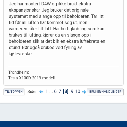
Jeg har montert D4W og ikke brukt ekstra
ekspansjonskar. Jeg bruker det originale
systemet med slange opp til beholderen. Tar litt
tid før all luften har kommet seg ut, men
varmeren tåler litt luft. Har hurtigkobling som kan
brukes til lufting, kjører da en slange opp i
beholderen slik at det blir en ekstra luftekrets en
stund. Bør også brukes ved fylling av
kjølevæske.
Trondheim:
Tesla X100D 2019 modell.
1
...
6
7
8
9
10
Sider
TIL TOPPEN
BRUKER-HANDLINGER