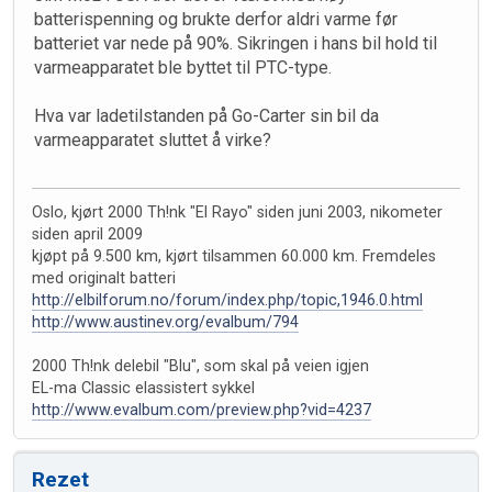
batterispenning og brukte derfor aldri varme før
batteriet var nede på 90%. Sikringen i hans bil hold til
varmeapparatet ble byttet til PTC-type.
Hva var ladetilstanden på Go-Carter sin bil da
varmeapparatet sluttet å virke?
Oslo, kjørt 2000 Th!nk "El Rayo" siden juni 2003, nikometer
siden april 2009
kjøpt på 9.500 km, kjørt tilsammen 60.000 km. Fremdeles
med originalt batteri
http://elbilforum.no/forum/index.php/topic,1946.0.html
http://www.austinev.org/evalbum/794
2000 Th!nk delebil "Blu", som skal på veien igjen
EL-ma Classic elassistert sykkel
http://www.evalbum.com/preview.php?vid=4237
Rezet