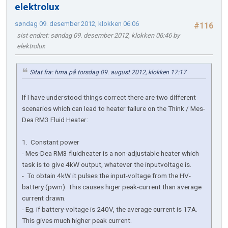
elektrolux
søndag 09. desember 2012, klokken 06:06
#116
sist endret
: søndag 09. desember 2012, klokken 06:46 by
elektrolux
Sitat fra: hma på torsdag 09. august 2012, klokken 17:17
If I have understood things correct there are two different
scenarios which can lead to heater failure on the Think / Mes-
Dea RM3 Fluid Heater:
1. Constant power
- Mes-Dea RM3 fluidheater is a non-adjustable heater which
task is to give 4kW output, whatever the inputvoltage is.
- To obtain 4kW it pulses the input-voltage from the HV-
battery (pwm). This causes higer peak-current than average
current drawn.
- Eg. if battery-voltage is 240V, the average current is 17A.
This gives much higher peak current.