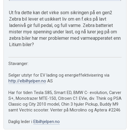
Ut fra dette kan det virke som sikringen på en gen2
Zebra bil lever et usikkert liv om en f.eks på lavt
ladenivå gir full pedal, og full varme. Zebra batteriet
mister mye spenning under last, og nå lurer jeg på om
zebra biler har mer problemer med varmeapperatet enn
Litium biler?
Stavanger:
Selger utstyr for EV lading og energieffektivisering via
http://elbilhjelpen.no
AS
Har for tiden Tesla S85, Smart ED, BMW C- evolution, Carver
S+, Monotrazer MTE-150, Citroen C1 EVie, div. Think og PSA
Classic og City 2010 model, Chin 3 hjuler Pickup, Buddy M9
samt Vectric scooter. Venter på Microlino og Aptera #2246
Daglig leder i
Elbilhjelpen.no