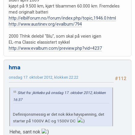
siden april 2009
kjøpt på 9.500 km, kjørt tilsammen 60.000 km. Fremdeles
med originalt batteri
http://elbilforum.no/forum/index.php/topic,1946.0.html
http://www.austinev.org/evalbum/794
2000 Th!nk delebil "Blu", som skal på veien igjen
EL-ma Classic elassistert sykkel
http://www.evalbum.com/preview.php?vid=4237
hma
onsdag 17. oktober 2012, klokken 22:22
#112
Sitat fra: jkirkebo på onsdag 17. oktober 2012, klokken
16:37
Definisjonsmessig er det nok ikke høyspenning, det
starter på 1000V AC og 1500V DC
Hehe, sant nok