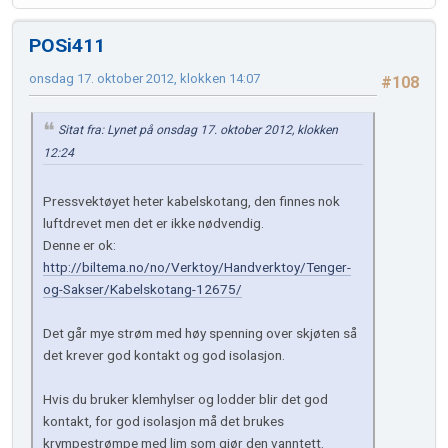
POSi411
onsdag 17. oktober 2012, klokken 14:07
#108
Sitat fra: Lynet på onsdag 17. oktober 2012, klokken
12:24
Pressvektøyet heter kabelskotang, den finnes nok
luftdrevet men det er ikke nødvendig.
Denne er ok:
http://biltema.no/no/Verktoy/Handverktoy/Tenger-
og-Sakser/Kabelskotang-12675/
Det går mye strøm med høy spenning over skjøten så
det krever god kontakt og god isolasjon.
Hvis du bruker klemhylser og lodder blir det god
kontakt, for god isolasjon må det brukes
krympestrømpe med lim som gjør den vanntett.