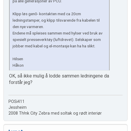
på alle generasjoner av PCU.
Klipp løs gen0- kontakten med ca 20cm
ledningstamper, og klipp tilsvarende fra kabelen til
den nye varmeren.
Endene må spleises sammen med hylser ved bruk av
spesielt presseverktøy (luftdrevet). Selskaper som
jobber med kabel og el-montasje kan ha ha slikt.
Hilsen
Håkon
OK, så ikke mulig å lodde sammen ledningene da
forstår jeg?
POSi411
Jessheim
2008 Th!nk City Zebra med soltak og rødt interiør