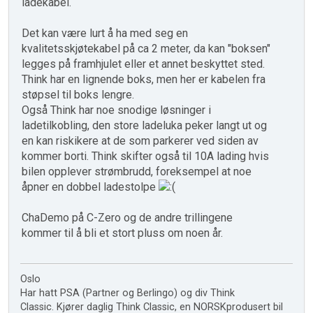
ladekabel.
Det kan være lurt å ha med seg en
kvalitetsskjøtekabel på ca 2 meter, da kan "boksen"
legges på framhjulet eller et annet beskyttet sted.
Think har en lignende boks, men her er kabelen fra
støpsel til boks lengre.
Også Think har noe snodige løsninger i
ladetilkobling, den store ladeluka peker langt ut og
en kan riskikere at de som parkerer ved siden av
kommer borti. Think skifter også til 10A lading hvis
bilen opplever strømbrudd, foreksempel at noe
åpner en dobbel ladestolpe
ChaDemo på C-Zero og de andre trillingene
kommer til å bli et stort pluss om noen år.
Oslo
Har hatt PSA (Partner og Berlingo) og div Think
Classic. Kjører daglig Think Classic, en NORSKprodusert bil