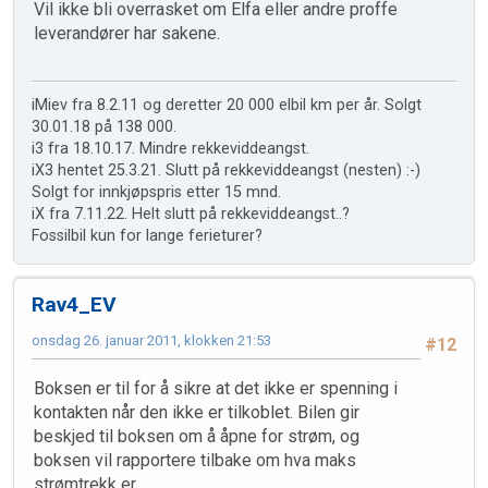
Vil ikke bli overrasket om Elfa eller andre proffe
leverandører har sakene.
iMiev fra 8.2.11 og deretter 20 000 elbil km per år. Solgt
30.01.18 på 138 000.
i3 fra 18.10.17. Mindre rekkeviddeangst.
iX3 hentet 25.3.21. Slutt på rekkeviddeangst (nesten) :-)
Solgt for innkjøpspris etter 15 mnd.
iX fra 7.11.22. Helt slutt på rekkeviddeangst..?
Fossilbil kun for lange ferieturer?
Rav4_EV
onsdag 26. januar 2011, klokken 21:53
#12
Boksen er til for å sikre at det ikke er spenning i
kontakten når den ikke er tilkoblet. Bilen gir
beskjed til boksen om å åpne for strøm, og
boksen vil rapportere tilbake om hva maks
strømtrekk er.