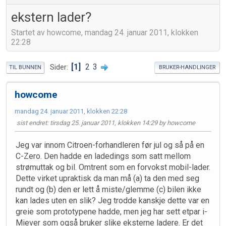
ekstern lader?
Startet av howcome, mandag 24. januar 2011, klokken
22:28
1
2
3
Sider
TIL BUNNEN
BRUKER-HANDLINGER
howcome
mandag 24. januar 2011, klokken 22:28
sist endret
: tirsdag 25. januar 2011, klokken 14:29 by howcome
Jeg var innom Citroen-forhandleren før jul og så på en
C-Zero. Den hadde en ladedings som satt mellom
strømuttak og bil. Omtrent som en forvokst mobil-lader.
Dette virket upraktisk da man må (a) ta den med seg
rundt og (b) den er lett å miste/glemme (c) bilen ikke
kan lades uten en slik? Jeg trodde kanskje dette var en
greie som prototypene hadde, men jeg har sett etpar i-
Miever som også bruker slike eksterne ladere. Er det