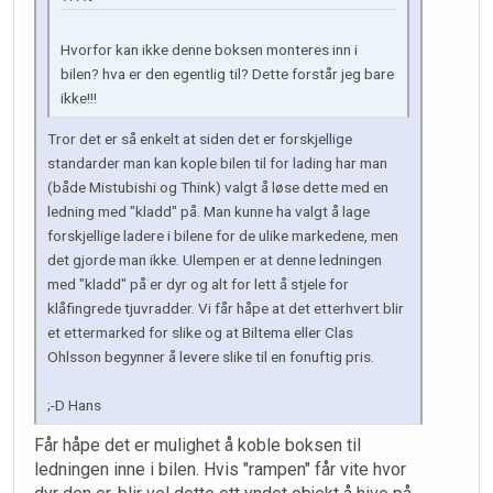
Hvorfor kan ikke denne boksen monteres inn i
bilen? hva er den egentlig til? Dette forstår jeg bare
ikke!!!
Tror det er så enkelt at siden det er forskjellige
standarder man kan kople bilen til for lading har man
(både Mistubishi og Think) valgt å løse dette med en
ledning med "kladd" på. Man kunne ha valgt å lage
forskjellige ladere i bilene for de ulike markedene, men
det gjorde man ikke. Ulempen er at denne ledningen
med "kladd" på er dyr og alt for lett å stjele for
klåfingrede tjuvradder. Vi får håpe at det etterhvert blir
et ettermarked for slike og at Biltema eller Clas
Ohlsson begynner å levere slike til en fonuftig pris.
;-D Hans
Får håpe det er mulighet å koble boksen til
ledningen inne i bilen. Hvis "rampen" får vite hvor