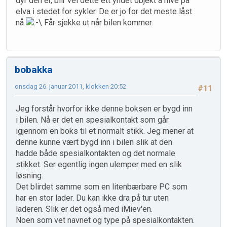
dyr den er, blir vel dette ett yndet objekt å hive på
elva i stedet for sykler. De er jo for det meste låst
nå
Får sjekke ut når bilen kommer.
bobakka
onsdag 26. januar 2011, klokken 20:52
#11
Jeg forstår hvorfor ikke denne boksen er bygd inn
i bilen. Nå er det en spesialkontakt som går
igjennom en boks til et normalt stikk. Jeg mener at
denne kunne vært bygd inn i bilen slik at den
hadde både spesialkontakten og det normale
stikket. Ser egentlig ingen ulemper med en slik
løsning.
Det blirdet samme som en litenbærbare PC som
har en stor lader. Du kan ikke dra på tur uten
laderen. Slik er det også med iMiev'en.
Noen som vet navnet og type på spesialkontakten.