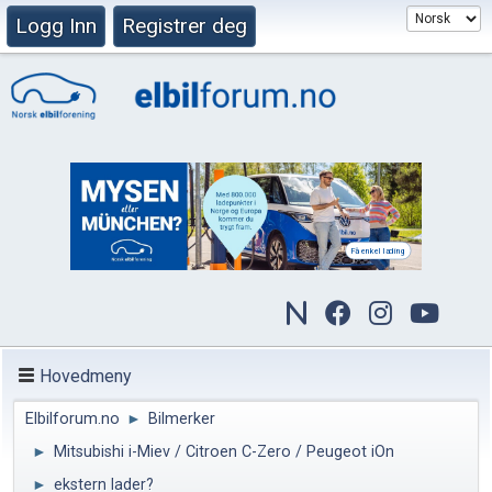
Logg Inn
Registrer deg
Hovedmeny
Elbilforum.no
►
Bilmerker
►
Mitsubishi i-Miev / Citroen C-Zero / Peugeot iOn
►
ekstern lader?