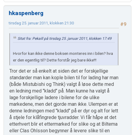
hkaspenberg
tirsdag 25. januar 2011, klokken 21:30
#9
Sitat fra: Pekaill på tirsdag 25. januar 2011, klokken 17:49
Hvorfor kan ikke denne boksen monteres inn i bilen? hva
er den egentlig til? Dette forstår jeg bare ikke!!!
Tror det er så enkelt at siden det er forskjellige
standarder man kan kople bilen til for lading har man
(både Mistubishi og Think) valgt å løse dette med
en ledning med "kladd" på. Man kunne ha valgt å
lage forskjellige ladere i bilene for de ulike
markedene, men det gjorde man ikke. Ulempen er at
denne ledningen med "kladd" på er dyr og alt for lett
å stjele for klåfingrede tjuvradder. Vi får håpe at det
etterhvert blir et ettermarked for slike og at Biltema
eller Clas Ohlsson begynner å levere slike til en