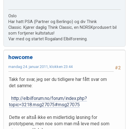
Oslo
Har hatt PSA (Partner og Berlingo) og div Think
Classic. Kjører daglig Think Classic, en NORSKprodusert bil
som fortjener kultstatus!
Var med og startet Rogaland Elbilforening.
howcome
mandag 24. januar 2011, klokken 23:44
#2
Takk for svar, jeg ser du tidligere har fått svar om
det samme:
http://elbilforum.no/forum/index.php?
topic=3218.msg27075#msg27075
Dette er altså ikke en midlertidig løsning for
prototypene, men noe som man må leve med som