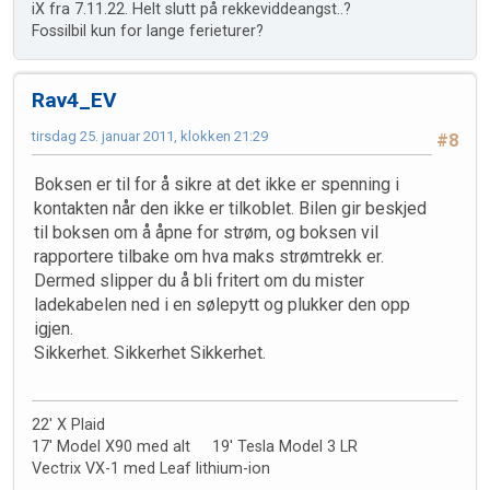
iX fra 7.11.22. Helt slutt på rekkeviddeangst..?
Fossilbil kun for lange ferieturer?
Rav4_EV
tirsdag 25. januar 2011, klokken 21:29
#8
Boksen er til for å sikre at det ikke er spenning i
kontakten når den ikke er tilkoblet. Bilen gir beskjed
til boksen om å åpne for strøm, og boksen vil
rapportere tilbake om hva maks strømtrekk er.
Dermed slipper du å bli fritert om du mister
ladekabelen ned i en sølepytt og plukker den opp
igjen.
Sikkerhet. Sikkerhet Sikkerhet.
22' X Plaid
17' Model X90 med alt 19' Tesla Model 3 LR
Vectrix VX-1 med Leaf lithium-ion