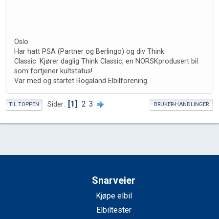
Oslo
Har hatt PSA (Partner og Berlingo) og div Think
Classic. Kjører daglig Think Classic, en NORSKprodusert bil
som fortjener kultstatus!
Var med og startet Rogaland Elbilforening.
1
2
3
Sider
TIL TOPPEN
BRUKER-HANDLINGER
Snarveier
Kjøpe elbil
Elbiltester