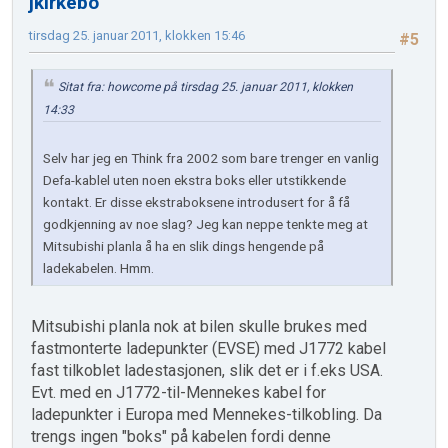
jkirkebo
tirsdag 25. januar 2011, klokken 15:46
#5
Sitat fra: howcome på tirsdag 25. januar 2011, klokken
14:33
Selv har jeg en Think fra 2002 som bare trenger en vanlig
Defa-kablel uten noen ekstra boks eller utstikkende
kontakt. Er disse ekstraboksene introdusert for å få
godkjenning av noe slag? Jeg kan neppe tenkte meg at
Mitsubishi planla å ha en slik dings hengende på
ladekabelen. Hmm.
Mitsubishi planla nok at bilen skulle brukes med
fastmonterte ladepunkter (EVSE) med J1772 kabel
fast tilkoblet ladestasjonen, slik det er i f.eks USA.
Evt. med en J1772-til-Mennekes kabel for
ladepunkter i Europa med Mennekes-tilkobling. Da
trengs ingen "boks" på kabelen fordi denne