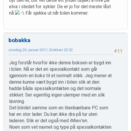
dyr den er, blir vel dette ett yndet objekt å hive på
elva i stedet for sykler. De er jo for det meste låst
nå
Får sjekke ut når bilen kommer.
bobakka
onsdag 26. januar 2011, klokken 20:52
#11
Jeg forstår hvorfor ikke denne boksen er bygd inn
i bilen. Nå er det en spesialkontakt som går
igjennom en boks til et normalt stikk. Jeg mener at
denne kunne vært bygd inn i bilen slik at den
hadde både spesialkontakten og det normale
stikket. Ser egentlig ingen ulemper med en slik
løsning.
Det blirdet samme som en litenbærbare PC som
har en stor lader. Du kan ikke dra på tur uten
laderen. Slik er det også med iMiev'en.
Noen som vet navnet og type på spesialkontakten.