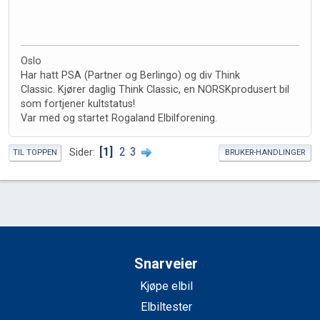
Oslo
Har hatt PSA (Partner og Berlingo) og div Think
Classic. Kjører daglig Think Classic, en NORSKprodusert bil
som fortjener kultstatus!
Var med og startet Rogaland Elbilforening.
1
2
3
Sider
TIL TOPPEN
BRUKER-HANDLINGER
Snarveier
Kjøpe elbil
Elbiltester