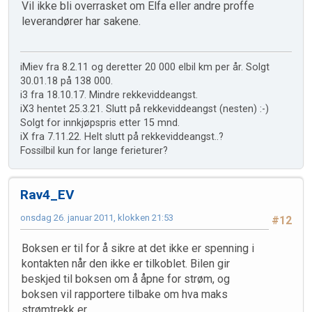
Vil ikke bli overrasket om Elfa eller andre proffe
leverandører har sakene.
iMiev fra 8.2.11 og deretter 20 000 elbil km per år. Solgt
30.01.18 på 138 000.
i3 fra 18.10.17. Mindre rekkeviddeangst.
iX3 hentet 25.3.21. Slutt på rekkeviddeangst (nesten) :-)
Solgt for innkjøpspris etter 15 mnd.
iX fra 7.11.22. Helt slutt på rekkeviddeangst..?
Fossilbil kun for lange ferieturer?
Rav4_EV
onsdag 26. januar 2011, klokken 21:53
#12
Boksen er til for å sikre at det ikke er spenning i
kontakten når den ikke er tilkoblet. Bilen gir
beskjed til boksen om å åpne for strøm, og
boksen vil rapportere tilbake om hva maks
strømtrekk er.