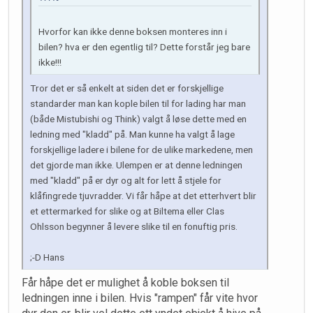
Hvorfor kan ikke denne boksen monteres inn i
bilen? hva er den egentlig til? Dette forstår jeg bare
ikke!!!
Tror det er så enkelt at siden det er forskjellige
standarder man kan kople bilen til for lading har man
(både Mistubishi og Think) valgt å løse dette med en
ledning med "kladd" på. Man kunne ha valgt å lage
forskjellige ladere i bilene for de ulike markedene, men
det gjorde man ikke. Ulempen er at denne ledningen
med "kladd" på er dyr og alt for lett å stjele for
klåfingrede tjuvradder. Vi får håpe at det etterhvert blir
et ettermarked for slike og at Biltema eller Clas
Ohlsson begynner å levere slike til en fonuftig pris.
;-D Hans
Får håpe det er mulighet å koble boksen til
ledningen inne i bilen. Hvis "rampen" får vite hvor