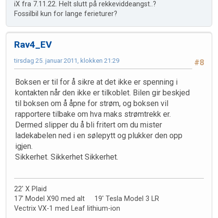
iX fra 7.11.22. Helt slutt på rekkeviddeangst..?
Fossilbil kun for lange ferieturer?
Rav4_EV
tirsdag 25. januar 2011, klokken 21:29
#8
Boksen er til for å sikre at det ikke er spenning i
kontakten når den ikke er tilkoblet. Bilen gir beskjed
til boksen om å åpne for strøm, og boksen vil
rapportere tilbake om hva maks strømtrekk er.
Dermed slipper du å bli fritert om du mister
ladekabelen ned i en sølepytt og plukker den opp
igjen.
Sikkerhet. Sikkerhet Sikkerhet.
22' X Plaid
17' Model X90 med alt 19' Tesla Model 3 LR
Vectrix VX-1 med Leaf lithium-ion