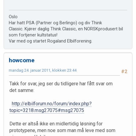
Oslo
Har hatt PSA (Partner og Berlingo) og div Think
Classic. Kjører daglig Think Classic, en NORSKprodusert bil
som fortjener kultstatus!
Var med og startet Rogaland Elbilforening.
howcome
mandag 24. januar 2011, klokken 23:44
#2
Takk for svar, jeg ser du tidligere har fått svar om
det samme:
http://elbilforum.no/forum/index.php?
topic=3218.msg27075#msg27075
Dette er altså ikke en midlertidig løsning for
prototypene, men noe som man må leve med som