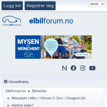
Logg Inn
Registrer deg
Hovedmeny
Elbilforum.no
►
Bilmerker
►
Mitsubishi i-Miev / Citroen C-Zero / Peugeot iOn
►
ekstern lader?