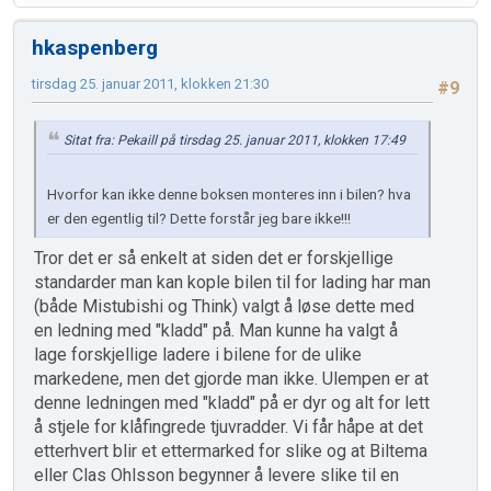
hkaspenberg
tirsdag 25. januar 2011, klokken 21:30
#9
Sitat fra: Pekaill på tirsdag 25. januar 2011, klokken 17:49
Hvorfor kan ikke denne boksen monteres inn i bilen? hva
er den egentlig til? Dette forstår jeg bare ikke!!!
Tror det er så enkelt at siden det er forskjellige
standarder man kan kople bilen til for lading har man
(både Mistubishi og Think) valgt å løse dette med
en ledning med "kladd" på. Man kunne ha valgt å
lage forskjellige ladere i bilene for de ulike
markedene, men det gjorde man ikke. Ulempen er at
denne ledningen med "kladd" på er dyr og alt for lett
å stjele for klåfingrede tjuvradder. Vi får håpe at det
etterhvert blir et ettermarked for slike og at Biltema
eller Clas Ohlsson begynner å levere slike til en