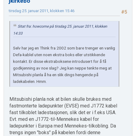
jkirkebo
tirsdag 25. januar 2011, klokken 15:46
#5
Sitat fra: howcome på tirsdag 25. januar 2011, klokken
14:33
Selv har jeg en Think fra 2002 som bare trenger en vanlig
Defa-kablel uten noen ekstra boks eller utstikkende
kontakt. Er disse ekstraboksene introdusert for å få
godkjenning av noe slag? Jeg kan neppe tenkte meg at
Mitsubishi planla å ha en slik dings hengende på
ladekabelen. Hmm.
Mitsubishi planla nok at bilen skulle brukes med
fastmonterte ladepunkter (EVSE) med J1772 kabel
fast tilkoblet ladestasjonen, slik det er i f.eks USA.
Evt. med en J1772-til-Mennekes kabel for
ladepunkter i Europa med Mennekes-tilkobling. Da
trengs ingen "boks" på kabelen fordi denne