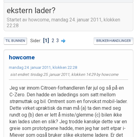
ekstern lader?
Startet av howcome, mandag 24. januar 2011, klokken
22:28
1
2
3
Sider
TIL BUNNEN
BRUKER-HANDLINGER
howcome
mandag 24. januar 2011, klokken 22:28
sist endret
: tirsdag 25. januar 2011, klokken 14:29 by howcome
Jeg var innom Citroen-forhandleren før jul og så på en
C-Zero. Den hadde en ladedings som satt mellom
strømuttak og bil. Omtrent som en forvokst mobil-lader.
Dette virket upraktisk da man må (a) ta den med seg
rundt og (b) den er lett å miste/glemme (c) bilen ikke
kan lades uten en slik? Jeg trodde kanskje dette var en
greie som prototypene hadde, men jeg har sett etpar i-
Miever som også bruker slike eksterne ladere. Er det