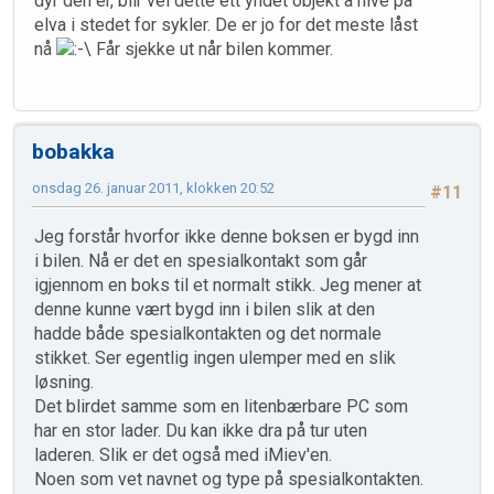
dyr den er, blir vel dette ett yndet objekt å hive på
elva i stedet for sykler. De er jo for det meste låst
nå
Får sjekke ut når bilen kommer.
bobakka
onsdag 26. januar 2011, klokken 20:52
#11
Jeg forstår hvorfor ikke denne boksen er bygd inn
i bilen. Nå er det en spesialkontakt som går
igjennom en boks til et normalt stikk. Jeg mener at
denne kunne vært bygd inn i bilen slik at den
hadde både spesialkontakten og det normale
stikket. Ser egentlig ingen ulemper med en slik
løsning.
Det blirdet samme som en litenbærbare PC som
har en stor lader. Du kan ikke dra på tur uten
laderen. Slik er det også med iMiev'en.
Noen som vet navnet og type på spesialkontakten.