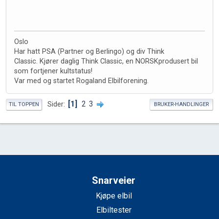
Oslo
Har hatt PSA (Partner og Berlingo) og div Think
Classic. Kjører daglig Think Classic, en NORSKprodusert bil
som fortjener kultstatus!
Var med og startet Rogaland Elbilforening.
1
2
3
Sider
TIL TOPPEN
BRUKER-HANDLINGER
Snarveier
Kjøpe elbil
Elbiltester