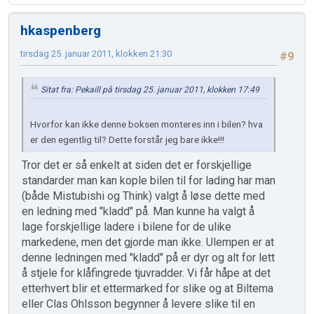
hkaspenberg
tirsdag 25. januar 2011, klokken 21:30
#9
Sitat fra: Pekaill på tirsdag 25. januar 2011, klokken 17:49
Hvorfor kan ikke denne boksen monteres inn i bilen? hva
er den egentlig til? Dette forstår jeg bare ikke!!!
Tror det er så enkelt at siden det er forskjellige
standarder man kan kople bilen til for lading har man
(både Mistubishi og Think) valgt å løse dette med
en ledning med "kladd" på. Man kunne ha valgt å
lage forskjellige ladere i bilene for de ulike
markedene, men det gjorde man ikke. Ulempen er at
denne ledningen med "kladd" på er dyr og alt for lett
å stjele for klåfingrede tjuvradder. Vi får håpe at det
etterhvert blir et ettermarked for slike og at Biltema
eller Clas Ohlsson begynner å levere slike til en