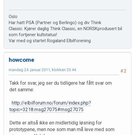
Oslo
Har hatt PSA (Partner og Berlingo) og div Think
Classic. Kjører daglig Think Classic, en NORSKprodusert bil
som fortjener kultstatus!
Var med og startet Rogaland Elbilforening.
howcome
mandag 24. januar 2011, klokken 23:44
#2
Takk for svar, jeg ser du tidligere har fått svar om
det samme:
http://elbilforum.no/forum/index.php?
topic=3218.msg27075#msg27075
Dette er altså ikke en midlertidig løsning for
prototypene, men noe som man må leve med som