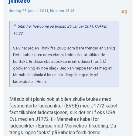
jkirkebo
tirsdag 25. januar 2011, klokken 15:46
#5
Sitat fra: howcome på tirsdag 25. januar 2011, klokken
14:33
Selv har jeg en Think fra 2002 som bare trenger en vanlig
Defa-kablel uten noen ekstra boks eller utstikkende
kontakt. Er disse ekstraboksene introdusert for å få
godkjenning av noe slag? Jeg kan neppe tenkte meg at
Mitsubishi planla å ha en slik dings hengende på
ladekabelen. Hmm.
Mitsubishi planla nok at bilen skulle brukes med
fastmonterte ladepunkter (EVSE) med J1772 kabel
fast tilkoblet ladestasjonen, slik det er i f.eks USA.
Evt. med en J1772-til-Mennekes kabel for
ladepunkter i Europa med Mennekes-tilkobling. Da
trengs ingen "boks" på kabelen fordi denne