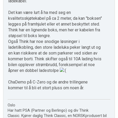
ladekabel.
Det kan være lurt å ha med seg en
kvalitetsskjøtekabel på ca 2 meter, da kan "boksen"
legges på framhjulet eller et annet beskyttet sted.
Think har en lignende boks, men her er kabelen fra
støpsel til boks lengre.
Også Think har noe snodige løsninger i
ladetilkobling, den store ladeluka peker langt ut og
en kan riskikere at de som parkerer ved siden av
kommer borti. Think skifter også til 10A lading hvis
bilen opplever strømbrudd, foreksempel at noe
åpner en dobbel ladestolpe
ChaDemo på C-Zero og de andre trillingene
kommer til å bli et stort pluss om noen år.
Oslo
Har hatt PSA (Partner og Berlingo) og div Think
Classic. Kjører daglig Think Classic, en NORSKprodusert bil