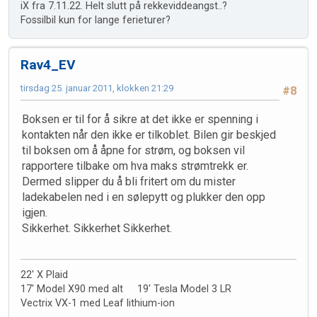
iX fra 7.11.22. Helt slutt på rekkeviddeangst..?
Fossilbil kun for lange ferieturer?
Rav4_EV
tirsdag 25. januar 2011, klokken 21:29
#8
Boksen er til for å sikre at det ikke er spenning i
kontakten når den ikke er tilkoblet. Bilen gir beskjed
til boksen om å åpne for strøm, og boksen vil
rapportere tilbake om hva maks strømtrekk er.
Dermed slipper du å bli fritert om du mister
ladekabelen ned i en sølepytt og plukker den opp
igjen.
Sikkerhet. Sikkerhet Sikkerhet.
22' X Plaid
17' Model X90 med alt 19' Tesla Model 3 LR
Vectrix VX-1 med Leaf lithium-ion