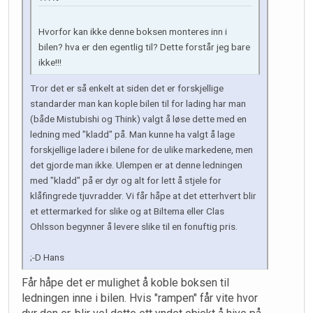
Hvorfor kan ikke denne boksen monteres inn i
bilen? hva er den egentlig til? Dette forstår jeg bare
ikke!!!
Tror det er så enkelt at siden det er forskjellige
standarder man kan kople bilen til for lading har man
(både Mistubishi og Think) valgt å løse dette med en
ledning med "kladd" på. Man kunne ha valgt å lage
forskjellige ladere i bilene for de ulike markedene, men
det gjorde man ikke. Ulempen er at denne ledningen
med "kladd" på er dyr og alt for lett å stjele for
klåfingrede tjuvradder. Vi får håpe at det etterhvert blir
et ettermarked for slike og at Biltema eller Clas
Ohlsson begynner å levere slike til en fonuftig pris.
;-D Hans
Får håpe det er mulighet å koble boksen til
ledningen inne i bilen. Hvis "rampen" får vite hvor