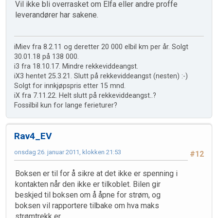
Vil ikke bli overrasket om Elfa eller andre proffe
leverandører har sakene.
iMiev fra 8.2.11 og deretter 20 000 elbil km per år. Solgt
30.01.18 på 138 000.
i3 fra 18.10.17. Mindre rekkeviddeangst.
iX3 hentet 25.3.21. Slutt på rekkeviddeangst (nesten) :-)
Solgt for innkjøpspris etter 15 mnd.
iX fra 7.11.22. Helt slutt på rekkeviddeangst..?
Fossilbil kun for lange ferieturer?
Rav4_EV
onsdag 26. januar 2011, klokken 21:53
#12
Boksen er til for å sikre at det ikke er spenning i
kontakten når den ikke er tilkoblet. Bilen gir
beskjed til boksen om å åpne for strøm, og
boksen vil rapportere tilbake om hva maks
strømtrekk er.