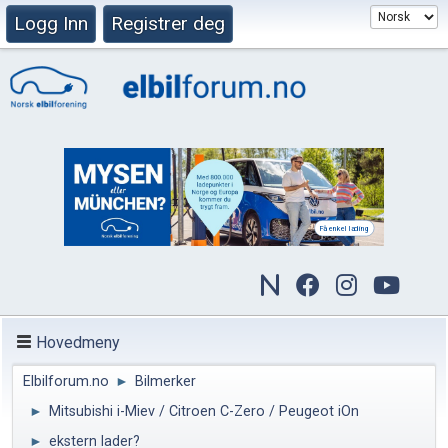
Logg Inn
Registrer deg
Hovedmeny
Elbilforum.no
►
Bilmerker
►
Mitsubishi i-Miev / Citroen C-Zero / Peugeot iOn
►
ekstern lader?