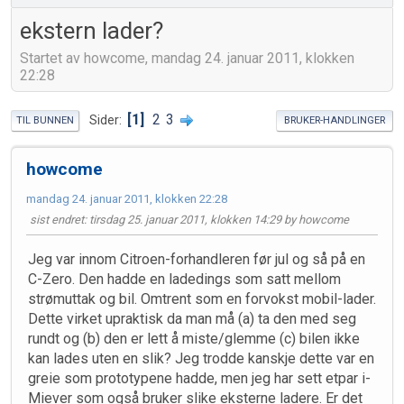
ekstern lader?
Startet av howcome, mandag 24. januar 2011, klokken
22:28
1
2
3
Sider
TIL BUNNEN
BRUKER-HANDLINGER
howcome
mandag 24. januar 2011, klokken 22:28
sist endret
: tirsdag 25. januar 2011, klokken 14:29 by howcome
Jeg var innom Citroen-forhandleren før jul og så på en
C-Zero. Den hadde en ladedings som satt mellom
strømuttak og bil. Omtrent som en forvokst mobil-lader.
Dette virket upraktisk da man må (a) ta den med seg
rundt og (b) den er lett å miste/glemme (c) bilen ikke
kan lades uten en slik? Jeg trodde kanskje dette var en
greie som prototypene hadde, men jeg har sett etpar i-
Miever som også bruker slike eksterne ladere. Er det