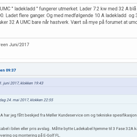
 UMC " ladekladd " fungerer utmerket. Lader 7.2 kw med 32 A blå
00. Ladet flere ganger. Og med medfølgende 10 A ladekladd og 
ruker 32 A UMC bare når hastverk. Vært så mye på forumet at umc
reen Juni/2017
ken 09:37
1. juni 2017, klokken 19:43
sdag 24. mai 2017, klokken 22:55
6A har jeg fått beskjed fra Møller Kundeservice om og tekniske spesifikasj
kabel i bilen eller pris avslag.. Måtte bytte Ladekabel hjemme til 3 Fase 32A k
evering og montering på E-Golf FL.