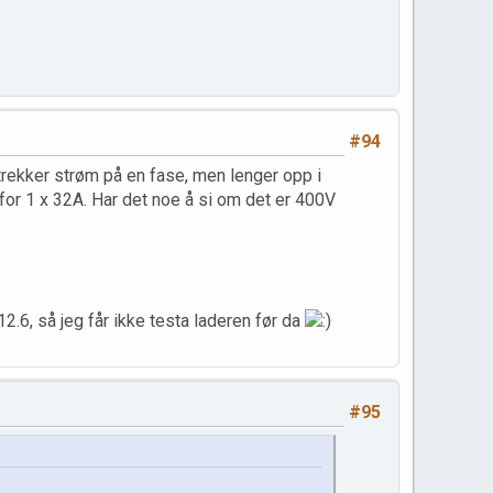
#94
 trekker strøm på en fase, men lenger opp i
for 1 x 32A. Har det noe å si om det er 400V
.6, så jeg får ikke testa laderen før da
#95