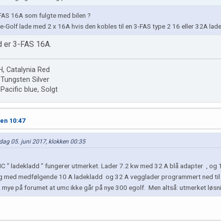
-FAS 16A som fulgte med bilen ?
l e-Golf lade med 2 x 16A hvis den kobles til en 3-FAS type 2 16 eller 32A lad
 er 3-FAS 16A.
, Catalynia Red
Tungsten Silver
acific blue, Solgt
ken 10:47
dag 05. juni 2017, klokken 00:35
C " ladekladd " fungerer utmerket. Lader 7.2 kw med 32 A blå adapter , og 
Og med medfølgende 10 A ladekladd og 32 A vegglader programmert ned til 
å mye på forumet at umc ikke går på nye 300 egolf. Men altså: utmerket løs