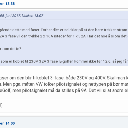
ken 13:38
05. juni 2017, klokken 13:07
ngående dette med faser. Forhandler er soleklar på at den bare trekker strøm
32A 3 fase vil den trekke 2 x 16A istedenfor 1 x 32A. Har det noe å si om det
urt om dette?
som er koblet til 230V 32A 3 fase. E-golfen kommer ikke før 12.6, så jeg får
faser om den blir tilkoblet 3-fase, både 230V og 400V. Skal man
lg. Men pga. måten VW tolker pilotsignalet og nettypen på bør ma
Golf, men pilotsignalet må da stilles på 9A. Det vil si at andre e
l)
ken 14:00