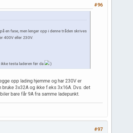
#96
 på en fase, men lenger opp i denne tråden skrives
 er 400V eller 230V.
 ikke testa laderen før da
 legge opp lading hjemme og har 230V er
n bruke 3x32A og ikke f.eks 3x16A. Dvs. det
lbiler bare får 9A fra samme ladepunkt.
#97