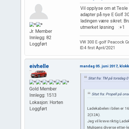
Vil opplyse om at Tesle
adapter på nye E Golf 3
ladingen være sikret. B
utmerket løsning :+1
Jr. Member
Innlegg: 82
VW 300 E-golf Peacock G
Loggført
ID.4 first April/2021
eivhelle
mandag 05. juni 2017, klok
Sitat fra: TM på torsdag 0
Gold Member
Sitat fra: Propell på on
Innlegg: 1513
Lokasjon: Horten
Loggført
Ladekabelen i bilen er 1
2(32A).
Jeg vil kreve riktig Lade
Muligens diverse etter-l