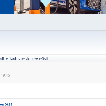
olf
►
Lading av den nye e-Golf
n 19:45
ken 00:35