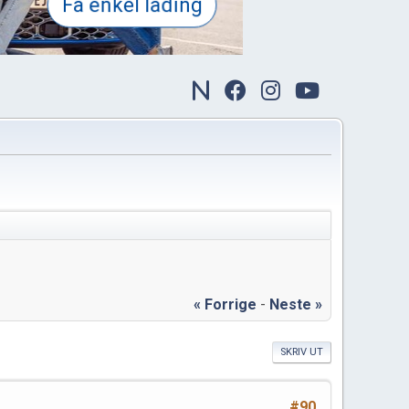
« Forrige
-
Neste »
SKRIV UT
#90