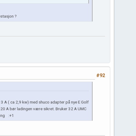
estasjon ?
#92
13 A ( ca 2,9 kw) med shuco adapter på nye E Golf
20 A bør ladingen være sikret. Bruker 32 A UMC
ning :+1