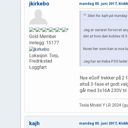
jkirkebo
mandag 05. juni 2017, klok
Sitat fra: kajh på mandag 
Jeg er seriøst forvirret a
det at hvis den kobles til 
Gold Member
Innlegg: 15177
Noen her som kan si noe l
Lokasjon: Torp,
Fredrikstad
Jeg har en Keba P30 lader 
Loggført
Nye eGolf trekker på 2 
altså 3-fase et godt va
går med 3x16A 230V til e
Tesla Model Y LR 2024 (gu
kajh
mandag 05. juni 2017, klok