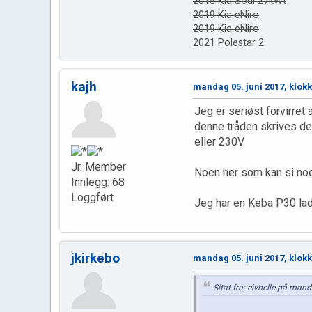
2015 Kia Soul 27kWt
2019 Kia eNiro
2019 Kia eNiro
2021 Polestar 2
kajh
mandag 05. juni 2017, klok
Jeg er seriøst forvirret
denne tråden skrives det
eller 230V.
Jr. Member
Noen her som kan si noe
Innlegg: 68
Loggført
Jeg har en Keba P30 lade
jkirkebo
mandag 05. juni 2017, klok
Sitat fra: eivhelle på man