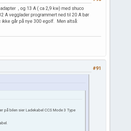
 adapter , og 13 A ( ca 2,9 kw) med shuco
32 A vegglader programmert ned til 20 A bør
 ikke går på nye 300 egolf. Men altså:
#91
oner på bilen sier Ladekabel CCS Mode 3 Type
abel.