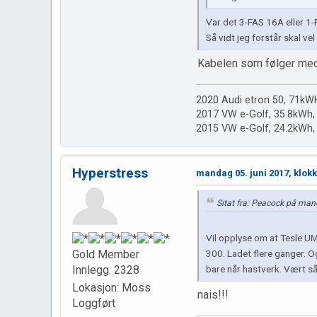
Var det 3-FAS 16A eller 1
Så vidt jeg forstår skal ve
Kabelen som følger med
2020 Audi etron 50, 71kWH
2017 VW e-Golf, 35.8kWh, 
2015 VW e-Golf, 24.2kWh, P
Hyperstress
mandag 05. juni 2017, klok
Sitat fra: Peacock på man
Vil opplyse om at Tesle UM
300. Ladet flere ganger. 
Gold Member
bare når hastverk. Vært s
Innlegg: 2328
Lokasjon: Moss
nais!!!
Loggført