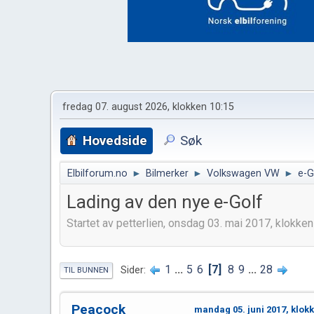
fredag 07. august 2026, klokken 10:15
Hovedside
Søk
Elbilforum.no
►
Bilmerker
►
Volkswagen VW
►
e-G
Lading av den nye e-Golf
Startet av petterlien, onsdag 03. mai 2017, klokke
1
...
5
6
7
8
9
...
28
Sider
TIL BUNNEN
Peacock
mandag 05. juni 2017, klok