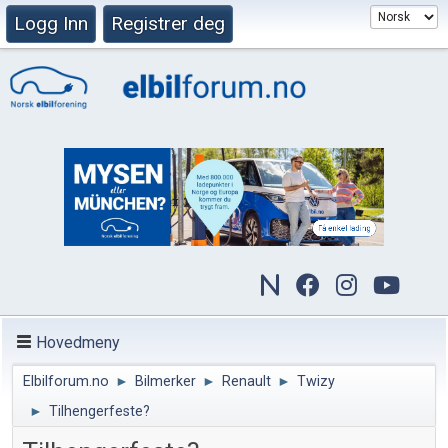
Logg Inn
Registrer deg
Hovedmeny
Elbilforum.no
►
Bilmerker
►
Renault
►
Twizy
►
Tilhengerfeste?