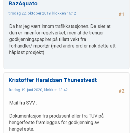
RazAquato
tirsdag 22. oktober 2019, klokken 16:12
#1
Da har jeg vært innom trafikkstasjonen. De sier at
den er innenfor regelverket, men at de trenger
godkjenningspapirer på tillatt vekt fra
forhandler/importør (med andre ord er nok dette ett
håpløst prosjekt)
Kristoffer Haraldsen Thunestvedt
fredag 19. juni 2020, klokken 13:42
#2
Mail fra SVV :
Dokumentasjon fra produsent eller fra TUV på
hengerfeste framlegges for godkjenning av
hengefeste.