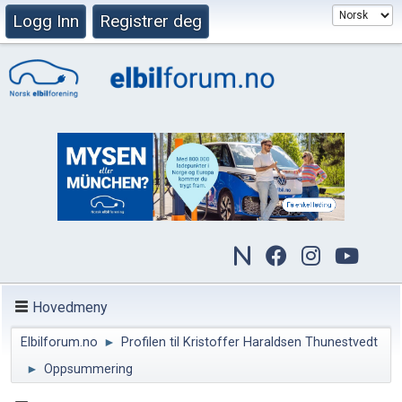
Logg Inn
Registrer deg
Hovedmeny
Elbilforum.no
►
Profilen til Kristoffer Haraldsen Thunestvedt
►
Oppsummering