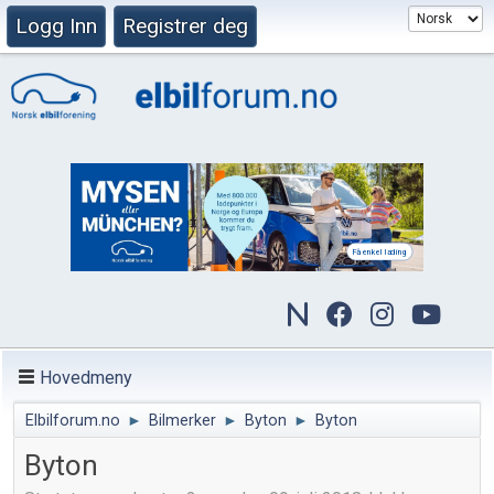
Logg Inn
Registrer deg
Hovedmeny
Elbilforum.no
►
Bilmerker
►
Byton
►
Byton
Byton