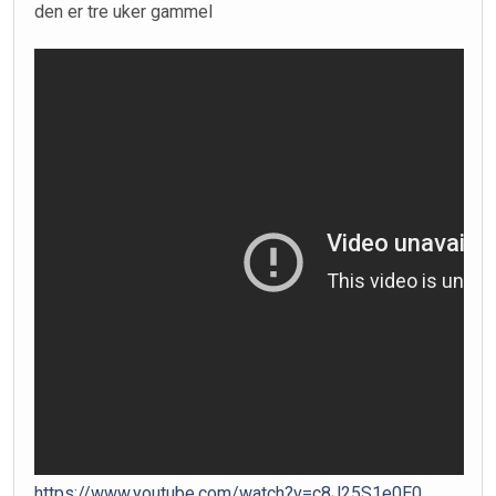
den er tre uker gammel
https://www.youtube.com/watch?v=c8J25S1e0E0