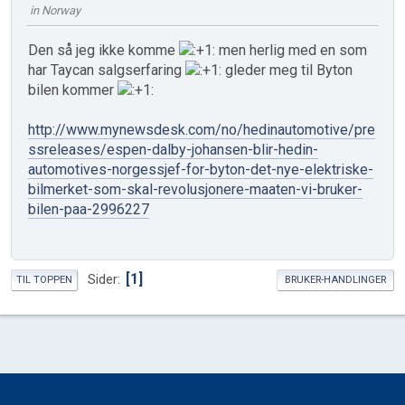
in Norway
Den så jeg ikke komme
men herlig med en som
har Taycan salgserfaring
gleder meg til Byton
bilen kommer
http://www.mynewsdesk.com/no/hedinautomotive/pre
ssreleases/espen-dalby-johansen-blir-hedin-
automotives-norgessjef-for-byton-det-nye-elektriske-
bilmerket-som-skal-revolusjonere-maaten-vi-bruker-
bilen-paa-2996227
1
Sider
TIL TOPPEN
BRUKER-HANDLINGER