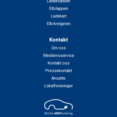
Ladeklubben
Elbilappen
Ladekart
Elbilvelgeren
Kontakt
Om oss
Medlemsservice
Kontakt oss
Pressekontakt
Ansatte
Lokalforeninger