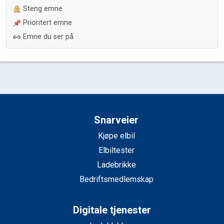
Steng emne
Prioritert emne
Emne du ser på
Snarveier
Kjøpe elbil
Elbiltester
Ladebrikke
Bedriftsmedlemskap
Digitale tjenester