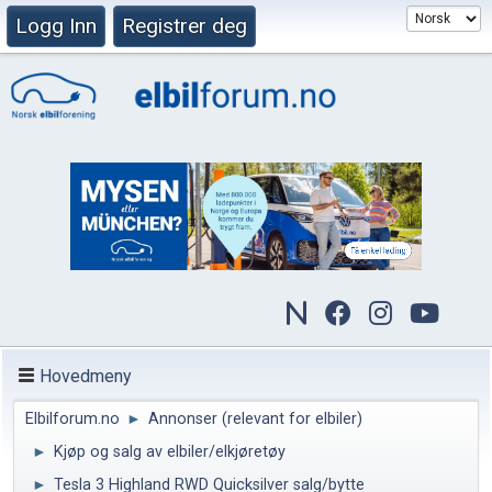
Logg Inn
Registrer deg
Hovedmeny
Elbilforum.no
►
Annonser (relevant for elbiler)
►
Kjøp og salg av elbiler/elkjøretøy
►
Tesla 3 Highland RWD Quicksilver salg/bytte