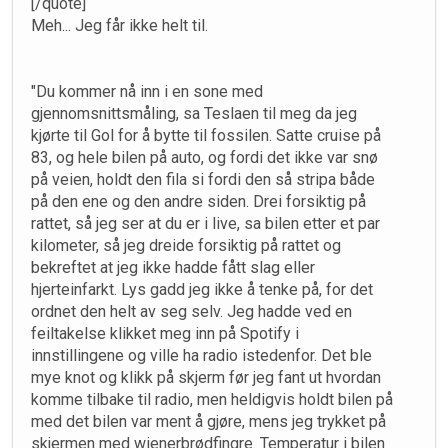
[/quote]
Meh... Jeg får ikke helt til.
"Du kommer nå inn i en sone med
gjennomsnittsmåling, sa Teslaen til meg da jeg
kjørte til Gol for å bytte til fossilen. Satte cruise på
83, og hele bilen på auto, og fordi det ikke var snø
på veien, holdt den fila si fordi den så stripa både
på den ene og den andre siden. Drei forsiktig på
rattet, så jeg ser at du er i live, sa bilen etter et par
kilometer, så jeg dreide forsiktig på rattet og
bekreftet at jeg ikke hadde fått slag eller
hjerteinfarkt. Lys gadd jeg ikke å tenke på, for det
ordnet den helt av seg selv. Jeg hadde ved en
feiltakelse klikket meg inn på Spotify i
innstillingene og ville ha radio istedenfor. Det ble
mye knot og klikk på skjerm før jeg fant ut hvordan
komme tilbake til radio, men heldigvis holdt bilen på
med det bilen var ment å gjøre, mens jeg trykket på
skjermen med wienerbrødfingre. Temperatur i bilen