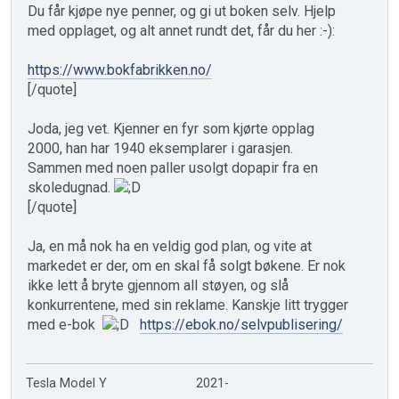
Du får kjøpe nye penner, og gi ut boken selv. Hjelp
med opplaget, og alt annet rundt det, får du her :-):
https://www.bokfabrikken.no/
[/quote]
Joda, jeg vet. Kjenner en fyr som kjørte opplag
2000, han har 1940 eksemplarer i garasjen.
Sammen med noen paller usolgt dopapir fra en
skoledugnad.
[/quote]
Ja, en må nok ha en veldig god plan, og vite at
markedet er der, om en skal få solgt bøkene. Er nok
ikke lett å bryte gjennom all støyen, og slå
konkurrentene, med sin reklame. Kanskje litt trygger
med e-bok
https://ebok.no/selvpublisering/
Tesla Model Y 2021-