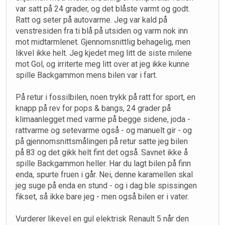
var satt på 24 grader, og det blåste varmt og godt.
Ratt og seter på autovarme. Jeg var kald på
venstresiden fra ti blå på utsiden og varm nok inn
mot midtarmlenet. Gjennomsnittlig behagelig, men
likvel ikke helt. Jeg kjedet meg litt de siste milene
mot Gol, og irriterte meg litt over at jeg ikke kunne
spille Backgammon mens bilen var i fart.
På retur i fossilbilen, noen trykk på ratt for sport, en
knapp på rev for pops & bangs, 24 grader på
klimaanlegget med varme på begge sidene, joda -
rattvarme og setevarme også - og manuelt gir - og
på gjennomsnittsmålingen på retur satte jeg bilen
på 83 og det gikk helt fint det også. Savnet ikke å
spille Backgammon heller. Har du lagt bilen på finn
enda, spurte fruen i går. Nei, denne karamellen skal
jeg suge på enda en stund - og i dag ble spissingen
fikset, så ikke bare jeg - men også bilen er i vater.
Vurderer likevel en gul elektrisk Renault 5 når den