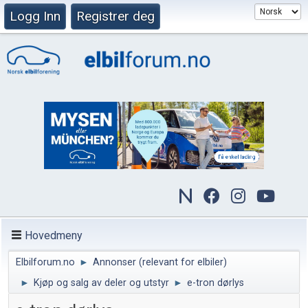
Logg Inn
Registrer deg
Hovedmeny
Elbilforum.no
►
Annonser (relevant for elbiler)
►
Kjøp og salg av deler og utstyr
►
e-tron dørlys