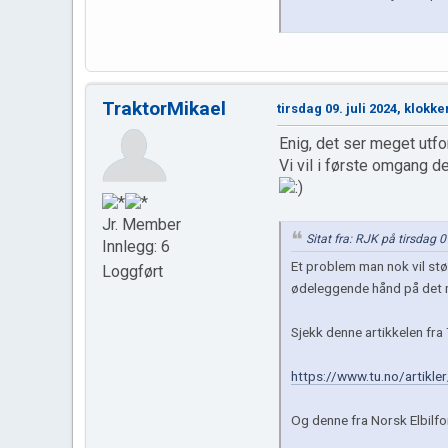
TraktorMikael
tirsdag 09. juli 2024, klokke
Enig, det ser meget utfor
Vi vil i første omgang d
Jr. Member
Sitat fra: RJK på tirsdag 0
Innlegg: 6
Et problem man nok vil støt
Loggført
ødeleggende hånd på det m
Sjekk denne artikkelen fra
https://www.tu.no/artikle
Og denne fra Norsk Elbilfo