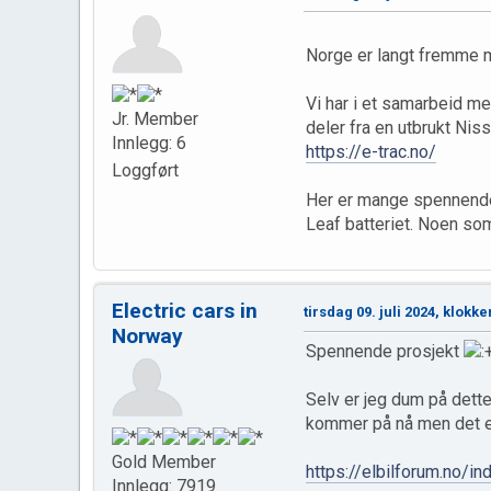
Norge er langt fremme me
Vi har i et samarbeid me
Jr. Member
deler fra en utbrukt Nis
Innlegg: 6
https://e-trac.no/
Loggført
Her er mange spennende
Leaf batteriet. Noen so
Electric cars in
tirsdag 09. juli 2024, klokke
Norway
Spennende prosjekt
Selv er jeg dum på dett
kommer på nå men det e
Gold Member
https://elbilforum.no/in
Innlegg: 7919