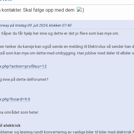
om kontakter. Skal følge opp med dem
 Norway på tirsdag 09. juli 2024, klokken 07:40
håper du får hjelp her inne og dette er det jo flere som kan mye om.
en tenker du kansje kan også sende en melding til Elektrolux så sender han
så som kan mye om dette med ombygging. Han jobber med deler til elbiler s
ex.php?action=profile;u=12
gg inne på dette delforumet?
dex.php?board=9.0
ema området som heter:
l elektrisk
lemer og løsning rundt konvertering av vanlige biler til biler med elektrisk 