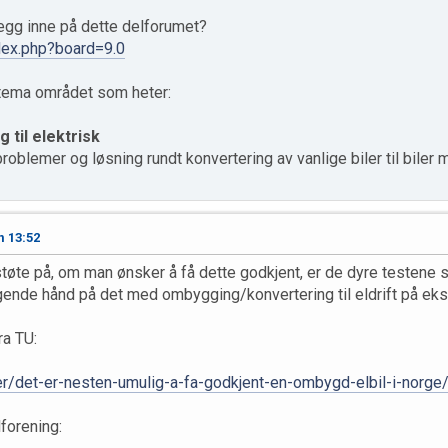
legg inne på dette delforumet?
ndex.php?board=9.0
 tema området som heter:
 til elektrisk
roblemer og løsning rundt konvertering av vanlige biler til biler m
n 13:52
tøte på, om man ønsker å få dette godkjent, er de dyre testene so
gende hånd på det med ombygging/konvertering til eldrift på eksi
ra TU:
ler/det-er-nesten-umulig-a-fa-godkjent-en-ombygd-elbil-i-norg
forening: