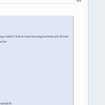
#4
 deg videre? Det er bare han jeg kommer på nå men
e her
fremdrift.