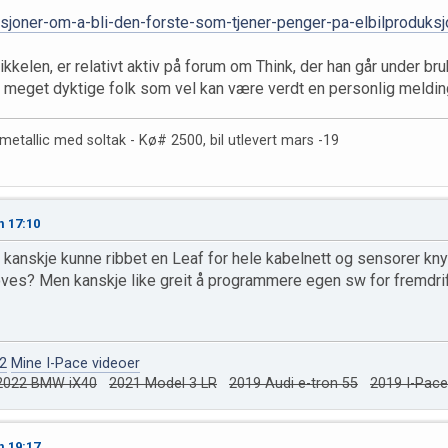
bisjoner-om-a-bli-den-forste-som-tjener-penger-pa-elbilproduksj
tikkelen, er relativt aktiv på forum om Think, der han går under b
er meget dyktige folk som vel kan være verdt en personlig meldin
etallic med soltak - Kø# 2500, bil utlevert mars -19
n 17:10
 kanskje kunne ribbet en Leaf for hele kabelnett og sensorer knytt
es? Men kanskje like greit å programmere egen sw for fremdrift.
 2
Mine I-Pace videoer
2022 BMW iX40
2021 Model 3 LR
2019 Audi e-tron 55
2019 I-Pac
n 19:17