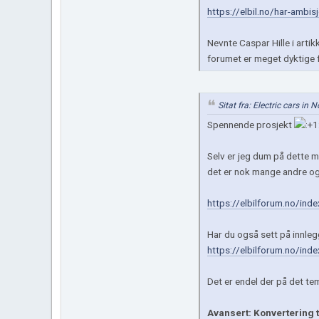
https://elbil.no/har-ambis
Nevnte Caspar Hille i arti
forumet er meget dyktige 
Sitat fra: Electric cars in
Spennende prosjekt
Selv er jeg dum på dette m
det er nok mange andre og
https://elbilforum.no/ind
Har du også sett på innle
https://elbilforum.no/in
Det er endel der på det t
Avansert: Konvertering ti