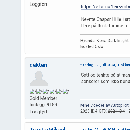
Loggført
https://elbil.no/har-am
Nevnte Caspar Hille i ar
flere på think-forumet 
Hyundai Kona Dark knight m
Bosted Oslo
daktari
tirsdag 09. juli 2024, klokke
Satt og tenkte på at man
sensorer som ikke behøv
Gold Member
Innlegg: 9189
Mine videoer av Autopilot
2023 ID.4 GTX
2021 ID.4
Loggført
TraktorMikael
tirsdag 09. juli 2024, klokke