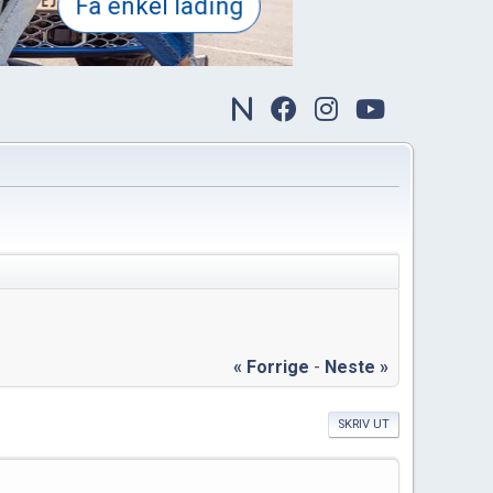
« Forrige
-
Neste »
SKRIV UT