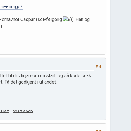
on-i-norge/
rukernavnet Caspar (selvfølgelig
). Han og
g.
#3
et til drivlinja som en start, og så kode cekk
 Få det godkjent i utlandet.
e HSE
2017 S90D