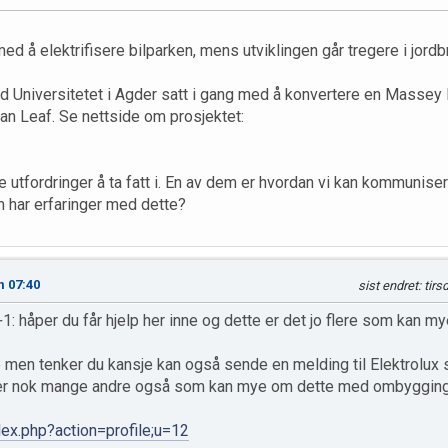
d å elektrifisere bilparken, mens utviklingen går tregere i jord
d Universitetet i Agder satt i gang med å konvertere en Massey F
san Leaf. Se nettside om prosjektet:
 utfordringer å ta fatt i. En av dem er hvordan vi kan kommun
m har erfaringer med dette?
n 07:40
sist endret
: tir
håper du får hjelp her inne og dette er det jo flere som kan m
e men tenker du kansje kan også sende en melding til Elektrolux 
r nok mange andre også som kan mye om dette med ombygging. Ha
dex.php?action=profile;u=12