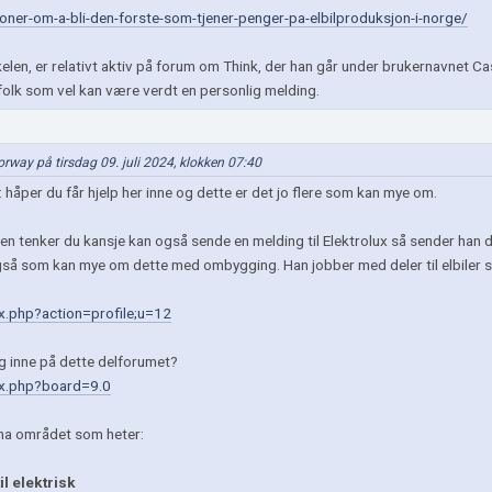
joner-om-a-bli-den-forste-som-tjener-penger-pa-elbilproduksjon-i-norge/
kkelen, er relativt aktiv på forum om Think, der han går under brukernavnet C
folk som vel kan være verdt en personlig melding.
 Norway på tirsdag 09. juli 2024, klokken 07:40
håper du får hjelp her inne og dette er det jo flere som kan mye om.
en tenker du kansje kan også sende en melding til Elektrolux så sender han
så som kan mye om dette med ombygging. Han jobber med deler til elbiler s
ex.php?action=profile;u=12
gg inne på dette delforumet?
dex.php?board=9.0
ema området som heter:
l elektrisk