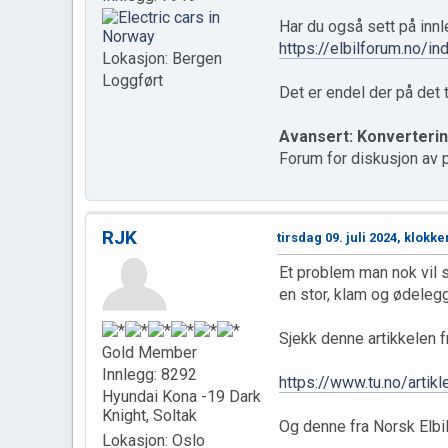
Har du også sett på inn
https://elbilforum.no/i
Lokasjon: Bergen
Loggført
Det er endel der på det
Avansert: Konvertering
Forum for diskusjon av p
RJK
tirsdag 09. juli 2024, klokke
Et problem man nok vil s
en stor, klam og ødeleg
Sjekk denne artikkelen f
Gold Member
Innlegg: 8292
https://www.tu.no/artik
Hyundai Kona -19 Dark
Knight, Soltak
Og denne fra Norsk Elbil
Lokasjon: Oslo