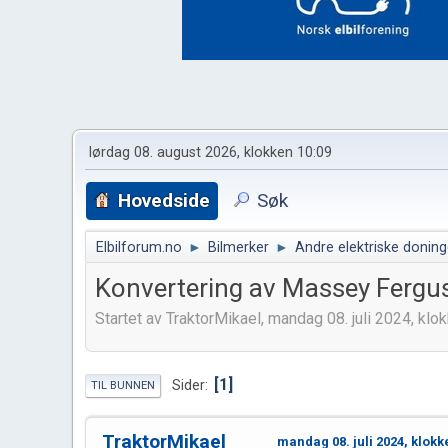
lørdag 08. august 2026, klokken 10:09
Hovedside
Søk
Elbilforum.no
►
Bilmerker
►
Andre elektriske doning
Konvertering av Massey Fergu
Startet av TraktorMikael, mandag 08. juli 2024, klo
1
Sider
TIL BUNNEN
TraktorMikael
mandag 08. juli 2024, klokk