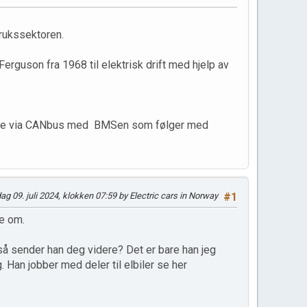
brukssektoren.
erguson fra 1968 til elektrisk drift med hjelp av
isere via CANbus med BMSen som følger med
sdag 09. juli 2024, klokken 07:59 by Electric cars in Norway
#1
ye om.
så sender han deg videre? Det er bare han jeg
n jobber med deler til elbiler se her