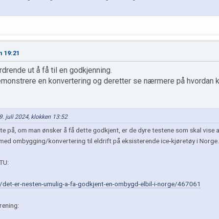
n 19:21
drende ut å få til en godkjenning.
emonstrere en konvertering og deretter se nærmere på hvordan kan
9. juli 2024, klokken 13:52
e på, om man ønsker å få dette godkjent, er de dyre testene som skal vise at 
ed ombygging/konvertering til eldrift på eksisterende ice-kjøretøy i Norge.
 TU:
r/det-er-nesten-umulig-a-fa-godkjent-en-ombygd-elbil-i-norge/467061
rening: