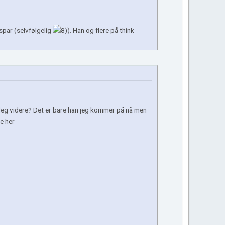
aspar (selvfølgelig
). Han og flere på think-
 deg videre? Det er bare han jeg kommer på nå men
e her