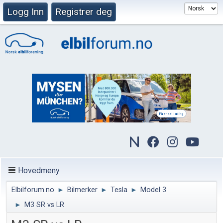
Logg Inn
Registrer deg
Hovedmeny
Elbilforum.no
►
Bilmerker
►
Tesla
►
Model 3
►
M3 SR vs LR