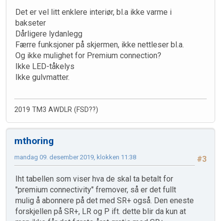
Det er vel litt enklere interiør, bl.a ikke varme i
bakseter
Dårligere lydanlegg
Færre funksjoner på skjermen, ikke nettleser bl.a.
Og ikke mulighet for Premium connection?
Ikke LED-tåkelys
Ikke gulvmatter.
2019 TM3 AWDLR (FSD??)
mthoring
mandag 09. desember 2019, klokken 11:38
#3
Iht tabellen som viser hva de skal ta betalt for
"premium connectivity" fremover, så er det fullt
mulig å abonnere på det med SR+ også. Den eneste
forskjellen på SR+, LR og P ift. dette blir da kun at