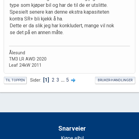
type som kjøper bil og har de til de er utslitte.
Spesielt senere kan denne ekstra kapasiteten
kontra SR+ bli kjekk å ha.
Dette er da slik jeg har konkludert, mange vil nok
se det på en annen måte.
Ålesund
TM3 LR AWD 2020
Leaf 24kW 2011
1
2
3
...
5
Sider
TIL TOPPEN
BRUKER-HANDLINGER
Snarveier
Kjøpe elbil