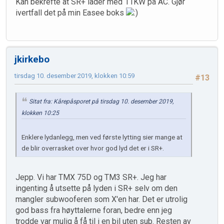
Kan bekrefte at SR+ lader med 11KW på AC. Gjør
ivertfall det på min Easee boks
jkirkebo
tirsdag 10. desember 2019, klokken 10:59
#13
Sitat fra: Kårepåsporet på tirsdag 10. desember 2019,
klokken 10:25
Enklere lydanlegg, men ved første lytting sier mange at
de blir overrasket over hvor god lyd det er i SR+.
Jepp. Vi har TMX 75D og TM3 SR+. Jeg har
ingenting å utsette på lyden i SR+ selv om den
mangler subwooferen som X'en har. Det er utrolig
god bass fra høyttalerne foran, bedre enn jeg
trodde var mulig å få til i en bil uten sub. Resten av