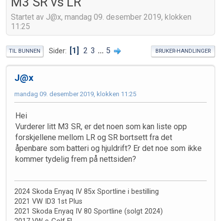
M3 SR vs LR
Startet av J@x, mandag 09. desember 2019, klokken
11:25
1
2
3
...
5
Sider
TIL BUNNEN
BRUKER-HANDLINGER
J@x
mandag 09. desember 2019, klokken 11:25
Hei
Vurderer litt M3 SR, er det noen som kan liste opp
forskjellene mellom LR og SR bortsett fra det
åpenbare som batteri og hjuldrift? Er det noe som ikke
kommer tydelig frem på nettsiden?
2024 Skoda Enyaq IV 85x Sportline i bestilling
2021 VW ID3 1st Plus
2021 Skoda Enyaq IV 80 Sportline (solgt 2024)