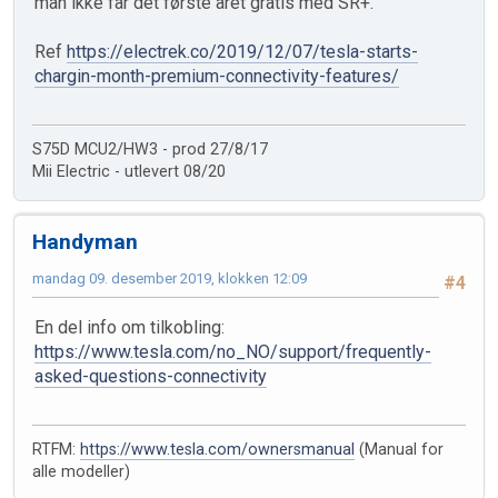
man ikke får det første året gratis med SR+.
Ref
https://electrek.co/2019/12/07/tesla-starts-
chargin-month-premium-connectivity-features/
S75D MCU2/HW3 - prod 27/8/17
Mii Electric - utlevert 08/20
Handyman
mandag 09. desember 2019, klokken 12:09
#4
En del info om tilkobling:
https://www.tesla.com/no_NO/support/frequently-
asked-questions-connectivity
RTFM:
https://www.tesla.com/ownersmanual
(Manual for
alle modeller)