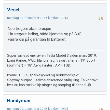
Vesel
mandag 09. desember 2019, klokken 17:13
#5
Noe tregere akselerasjon
Litt tregere lading, både hjemme og på SuC
Færre km på garantien til batteriet
Superfornøyd eier av en Tesla Model 3 siden mars 2019.
Long Range, AWD, blå, premium svart interiør, 19" Sport
(sommer) + 18" Aero (vinter), AP + FSD.
Bydue 3.0 - el-sparkesykkel og hobbyprosjekt
Segway Minipro - selvbalanserende ståhjuling. Ta kontakt
hvis du kan mekke kjettinger og snøplog til denne! 😂
Handyman
mandag 09. desember 2019, klokken 19:04
#6