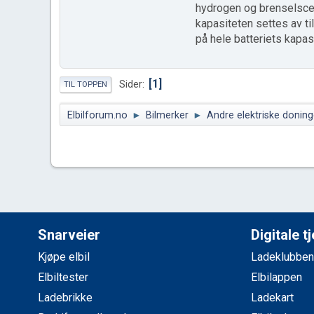
hydrogen og brenselscel
kapasiteten settes av ti
på hele batteriets kapasi
1
Sider
TIL TOPPEN
Elbilforum.no
►
Bilmerker
►
Andre elektriske doning
Snarveier
Digitale t
Kjøpe elbil
Ladeklubben
Elbiltester
Elbilappen
Ladebrikke
Ladekart