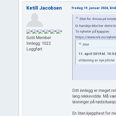
Ketill Jacobsen
fredag 19. januar 2024, klo
Sitat fra: Amoss på torsda
Er kanskje ikke her dette b
To nyheter på kjappen:
https://www.nrk.no/nyhete
Gold Member
Innlegg: 1022
Sitat
Loggført
11. april 2019 kl. 15:5
utdanning av nye piloter
Ditt innlegg er meget rele
lang rekkevidde. Må være
løsninger på nødsituasjo
En liten kjepphest for m