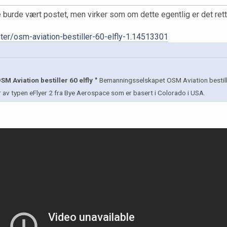
e burde vært postet, men virker som om dette egentlig er det rette
ter/osm-aviation-bestiller-60-elfly-1.14513301
·
OSM Aviation bestiller 60 elfly
Bemanningsselskapet OSM Aviation bestille
er av typen eFlyer 2 fra Bye Aerospace som er basert i Colorado i USA.