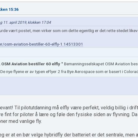
kken 15:36
g 11. april 2019, klokken 17:04
urde vært postet, men virker som om dette egentlig er det rette stedet likeve
r/osm-aviation-bestiller-60-elfly-1.14513301
·
2 OSM Aviation bestiller 60 elfly
Bemanningsselskapet OSM Aviation bestil
. De nye flyene er av typen eFlyer 2 fra Bye Aerospace som er basert i Colora
vant! Til pilotutdanning må elfly være perfekt, veldig billig i drift
 fint for piloter å lære og føle den fysiske siden av flyvning. Da
ner med vanlige fly.
eg er at en bør velge hybridfly der batteriet er det sentrale, men