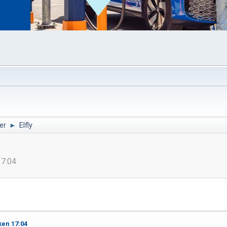
er
►
Elfly
17:04
ken 17:04