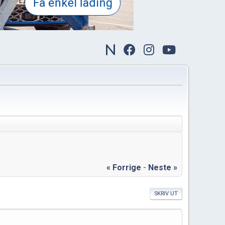
« Forrige
-
Neste »
SKRIV UT