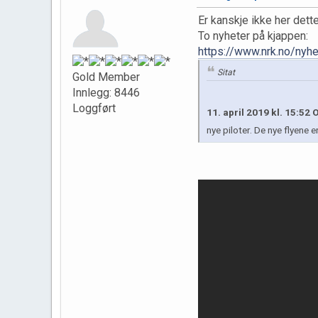
Er kanskje ikke her dett
To nyheter på kjappen:
https://www.nrk.no/nyhe
Sitat
Gold Member
Innlegg: 8446
Loggført
11. april 2019 kl. 15:52 
nye piloter. De nye flyene 