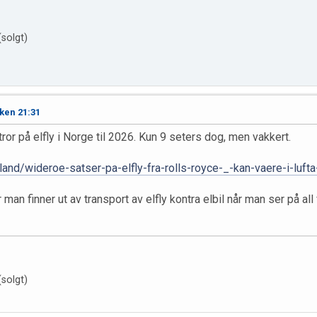
solgt)
ken 21:31
ror på elfly i Norge til 2026. Kun 9 seters dog, men vakkert.
land/wideroe-satser-pa-elfly-fra-rolls-royce-_-kan-vaere-i-luf
r man finner ut av transport av elfly kontra elbil når man ser på al
solgt)