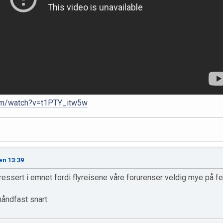
om/watch?v=t1PTY_itw5w
en 13:39
eressert i emnet fordi flyreisene våre forurenser veldig mye på fe
håndfast snart.