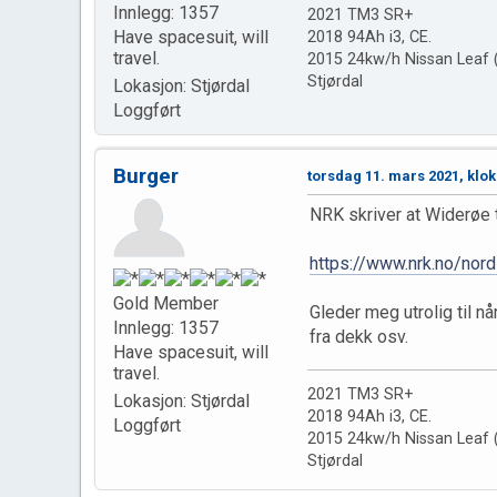
Innlegg: 1357
2021 TM3 SR+
Have spacesuit, will
2018 94Ah i3, CE.
travel.
2015 24kw/h Nissan Leaf (
Stjørdal
Lokasjon: Stjørdal
Loggført
Burger
torsdag 11. mars 2021, klok
NRK skriver at Widerøe t
https://www.nrk.no/nord
Gold Member
Gleder meg utrolig til nå
Innlegg: 1357
fra dekk osv.
Have spacesuit, will
travel.
2021 TM3 SR+
Lokasjon: Stjørdal
2018 94Ah i3, CE.
Loggført
2015 24kw/h Nissan Leaf (
Stjørdal