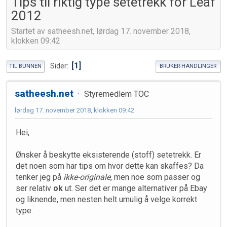
Tips til riktig type setetrekk for Leaf
2012
Startet av satheesh.net, lørdag 17. november 2018,
klokken 09:42
1
Sider
TIL BUNNEN
BRUKER-HANDLINGER
satheesh.net
Styremedlem TOC
lørdag 17. november 2018, klokken 09:42
Hei,
Ønsker å beskytte eksisterende (stoff) setetrekk. Er
det noen som har tips om hvor dette kan skaffes? Da
tenker jeg på
ikke-originale
, men noe som passer og
ser relativ
ok
ut. Ser det er mange alternativer på Ebay
og liknende, men nesten helt umulig å velge korrekt
type.