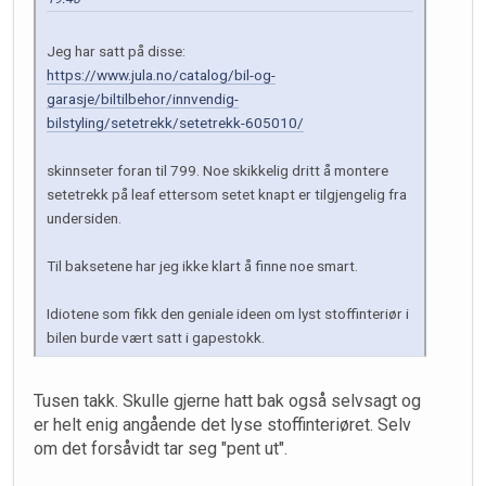
Jeg har satt på disse:
https://www.jula.no/catalog/bil-og-
garasje/biltilbehor/innvendig-
bilstyling/setetrekk/setetrekk-605010/
skinnseter foran til 799. Noe skikkelig dritt å montere
setetrekk på leaf ettersom setet knapt er tilgjengelig fra
undersiden.
Til baksetene har jeg ikke klart å finne noe smart.
Idiotene som fikk den geniale ideen om lyst stoffinteriør i
bilen burde vært satt i gapestokk.
Tusen takk. Skulle gjerne hatt bak også selvsagt og
er helt enig angående det lyse stoffinteriøret. Selv
om det forsåvidt tar seg "pent ut".