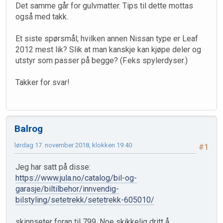
Det samme går for gulvmatter. Tips til dette mottas
også med takk.
Et siste spørsmål; hvilken annen Nissan type er Leaf
2012 mest lik? Slik at man kanskje kan kjøpe deler og
utstyr som passer på begge? (F.eks spylerdyser.)
Takker for svar!
Balrog
lørdag 17. november 2018, klokken 19:40
#1
Jeg har satt på disse:
https://www.jula.no/catalog/bil-og-
garasje/biltilbehor/innvendig-
bilstyling/setetrekk/setetrekk-605010/
skinnseter foran til 799. Noe skikkelig dritt å