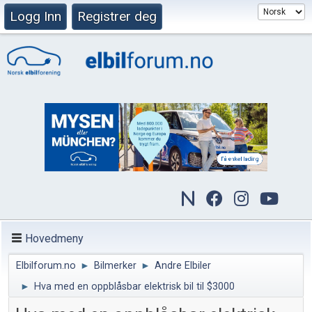
Logg Inn
Registrer deg
Hovedmeny
Elbilforum.no
►
Bilmerker
►
Andre Elbiler
►
Hva med en oppblåsbar elektrisk bil til $3000