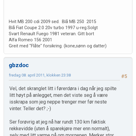
Hvit MB 200 cdi 2009 sed. Blå MB 250 2015
Blå Fiat Coupe 2.0 20v turbo 1997 u-reg.Solgt
Svart Renault Fuego 1981 veteran. Gitt bort
Alfa Romeo 156 2001
Greit med "Flåte" forsikring. (kone,sønn og datter)
gbzdoc
fredag 08. april 2011, klokken 23:38
#5
Vel, det skranglet litt i førerdøra i dag når jeg spilte
litt høyt på anlegget, men det viste seg å være
isskrapa som jeg neppe trenger mer før neste
vinter. Teller det? ;-)
Ser forøvrig at jeg nå har rundt 130 km faktisk
rekkevidde (uten å sparekjøre mer enn normalt),
selv med litt varme på om morgenen. Merker stor