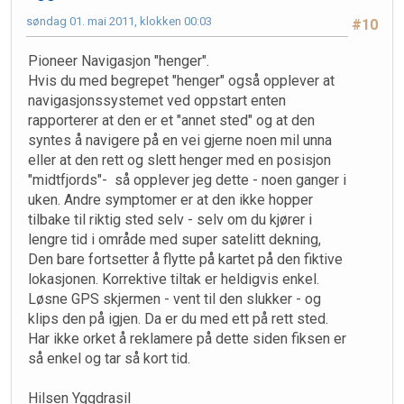
søndag 01. mai 2011, klokken 00:03
#10
Pioneer Navigasjon "henger".
Hvis du med begrepet "henger" også opplever at
navigasjonssystemet ved oppstart enten
rapporterer at den er et "annet sted" og at den
syntes å navigere på en vei gjerne noen mil unna
eller at den rett og slett henger med en posisjon
"midtfjords"- så opplever jeg dette - noen ganger i
uken. Andre symptomer er at den ikke hopper
tilbake til riktig sted selv - selv om du kjører i
lengre tid i område med super satelitt dekning,
Den bare fortsetter å flytte på kartet på den fiktive
lokasjonen. Korrektive tiltak er heldigvis enkel.
Løsne GPS skjermen - vent til den slukker - og
klips den på igjen. Da er du med ett på rett sted.
Har ikke orket å reklamere på dette siden fiksen er
så enkel og tar så kort tid.
Hilsen Yggdrasil