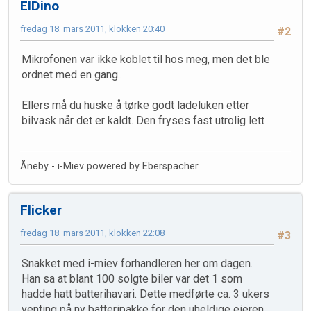
ElDino
fredag 18. mars 2011, klokken 20:40
#2
Mikrofonen var ikke koblet til hos meg, men det ble
ordnet med en gang..
Ellers må du huske å tørke godt ladeluken etter
bilvask når det er kaldt. Den fryses fast utrolig lett
Åneby - i-Miev powered by Eberspacher
Flicker
fredag 18. mars 2011, klokken 22:08
#3
Snakket med i-miev forhandleren her om dagen.
Han sa at blant 100 solgte biler var det 1 som
hadde hatt batterihavari. Dette medførte ca. 3 ukers
venting på ny batteripakke for den uheldige eieren.