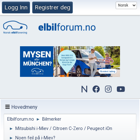
Logg Inn
Registrer deg
Hovedmeny
Elbilforum.no
►
Bilmerker
►
Mitsubishi i-Miev / Citroen C-Zero / Peugeot iOn
►
Noen feil på i-Miev?