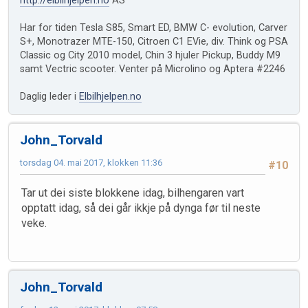
http://elbilhjelpen.no
AS
Har for tiden Tesla S85, Smart ED, BMW C- evolution, Carver
S+, Monotrazer MTE-150, Citroen C1 EVie, div. Think og PSA
Classic og City 2010 model, Chin 3 hjuler Pickup, Buddy M9
samt Vectric scooter. Venter på Microlino og Aptera #2246
Daglig leder i
Elbilhjelpen.no
John_Torvald
torsdag 04. mai 2017, klokken 11:36
#10
Tar ut dei siste blokkene idag, bilhengaren vart
opptatt idag, så dei går ikkje på dynga før til neste
veke.
John_Torvald