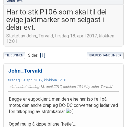
delar evt.
Har to stk P106 som skal til dei
evige jaktmarker som selgast i
delar evt.
Startet av John_Torvald, tirsdag 18. april 2017, klokken
12:01
1
Sider
TIL BUNNEN
BRUKER-HANDLINGER
John_Torvald
tirsdag 18. april 2017, klokken 12:01
sist endret
: tirsdag 18. april 2017, klokken 13:16 by John_Torvald
Begge er eugodkjent, men den eine har iso feil på
motor, den andre drap eg DC-DC converter og ladar ved
feil tilkopling av strømkablar
.
Også mulig å kjøpe bilane "heile"...