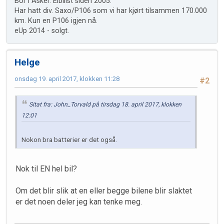
Bor i Asker. Elbilist siden 2005.
Har hatt div. Saxo/P106 som vi har kjørt tilsammen 170.000
km. Kun en P106 igjen nå.
eUp 2014 - solgt.
Helge
onsdag 19. april 2017, klokken 11:28
#2
Sitat fra: John_Torvald på tirsdag 18. april 2017, klokken
12:01
Nokon bra batterier er det også.
Nok til EN hel bil?
Om det blir slik at en eller begge bilene blir slaktet
er det noen deler jeg kan tenke meg.