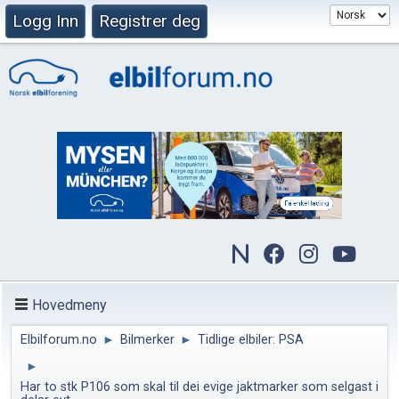
Logg Inn
Registrer deg
Hovedmeny
Elbilforum.no
►
Bilmerker
►
Tidlige elbiler: PSA
►
Har to stk P106 som skal til dei evige jaktmarker som selgast i