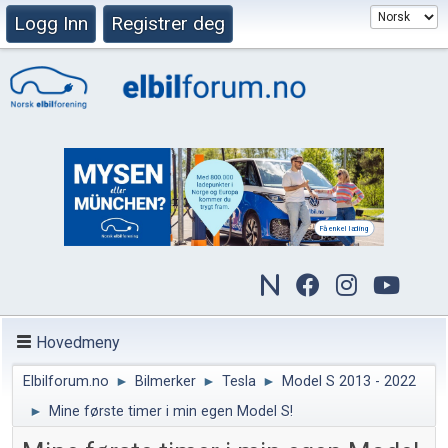
Logg Inn
Registrer deg
Hovedmeny
Elbilforum.no
►
Bilmerker
►
Tesla
►
Model S 2013 - 2022
►
Mine første timer i min egen Model S!