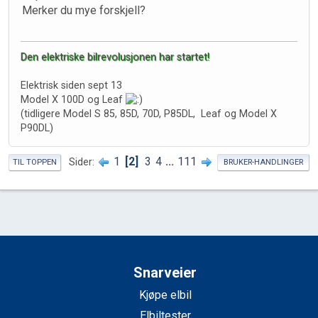
Merker du mye forskjell?
Den elektriske bilrevolusjonen har startet!
Elektrisk siden sept 13
Model X 100D og Leaf
(tidligere Model S 85, 85D, 70D, P85DL, Leaf og Model X
P90DL)
1
2
3
4
...
111
Sider
TIL TOPPEN
BRUKER-HANDLINGER
Snarveier
Kjøpe elbil
Elbiltester