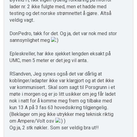
lader nr. 2 ikke fulgte med, men et hadde med
testing og det norske strømnettet å gjøre.. Altså
veldig vagt..
DonPedro, takk for det. Og ja, det var nok med stor
sannsynlighet meg
Epleskreller, har ikke sjekket lengden eksakt på
UMC, men 5 meter er det jeg vil anta..
RSandven, Jeg synes også det var dårlig at
koblinger/adapter ikke var klargjort og at det ikke
var kommunisert.. Skal som sagt til Porsgrunn i et
møte i morgen og er jo litt usikker om jeg får ladet
nok i natt for å komme meg frem og tilbake med
kun 13 A på 3 fas 63 hovedsikring tilgjengelig..
(Beklager om jeg ikke utrykker meg teknisk riktig
om Ampere/Volt osv
)
Og ja, 2 stk nøkler.. Som ser veldig bra ut!!