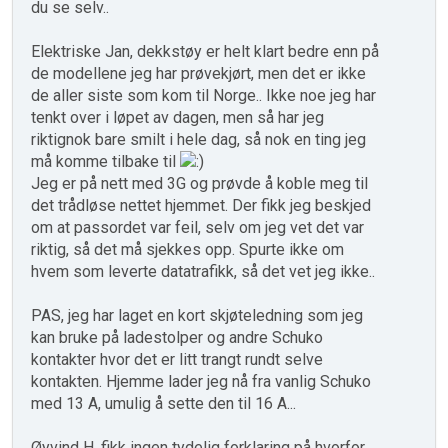
du se selv..
Elektriske Jan, dekkstøy er helt klart bedre enn på
de modellene jeg har prøvekjørt, men det er ikke
de aller siste som kom til Norge.. Ikke noe jeg har
tenkt over i løpet av dagen, men så har jeg
riktignok bare smilt i hele dag, så nok en ting jeg
må komme tilbake til
Jeg er på nett med 3G og prøvde å koble meg til
det trådløse nettet hjemmet. Der fikk jeg beskjed
om at passordet var feil, selv om jeg vet det var
riktig, så det må sjekkes opp. Spurte ikke om
hvem som leverte datatrafikk, så det vet jeg ikke..
PAS, jeg har laget en kort skjøteledning som jeg
kan bruke på ladestolper og andre Schuko
kontakter hvor det er litt trangt rundt selve
kontakten. Hjemme lader jeg nå fra vanlig Schuko
med 13 A, umulig å sette den til 16 A...
Øyvind H, fikk ingen tydelig forklaring på hvorfor