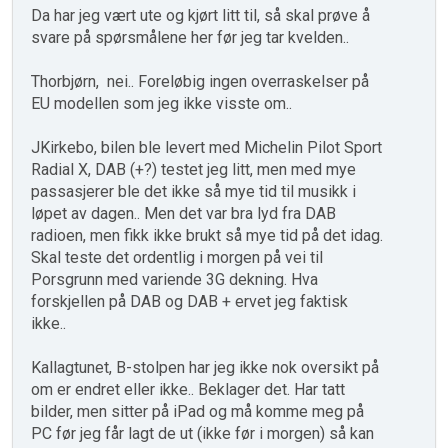
Da har jeg vært ute og kjørt litt til, så skal prøve å
svare på spørsmålene her før jeg tar kvelden..
Thorbjørn, nei.. Foreløbig ingen overraskelser på
EU modellen som jeg ikke visste om..
JKirkebo, bilen ble levert med Michelin Pilot Sport
Radial X, DAB (+?) testet jeg litt, men med mye
passasjerer ble det ikke så mye tid til musikk i
løpet av dagen.. Men det var bra lyd fra DAB
radioen, men fikk ikke brukt så mye tid på det idag.
Skal teste det ordentlig i morgen på vei til
Porsgrunn med variende 3G dekning. Hva
forskjellen på DAB og DAB + ervet jeg faktisk
ikke..
Kallagtunet, B-stolpen har jeg ikke nok oversikt på
om er endret eller ikke.. Beklager det. Har tatt
bilder, men sitter på iPad og må komme meg på
PC før jeg får lagt de ut (ikke før i morgen) så kan