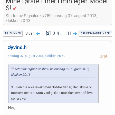
Mine første timer i min egen Model
S!
Startet av Signature #280, onsdag 07. august 2013,
klokken 20:13
1
2
3
4
...
111
Sider
TIL BUNNEN
BRUKER-HANDLINGER
Øyvind.h
onsdag 07. august 2013, klokken 20:59
#15
Sitat fra: Signature #280 på onsdag 07. august 2013,
klokken 20:13
3. Bilen ble ikke levert med dobbeltlader, den skulle bli
montert senere. Som vanlig, ikke noe klart svar på hva
senere var.
Hei,