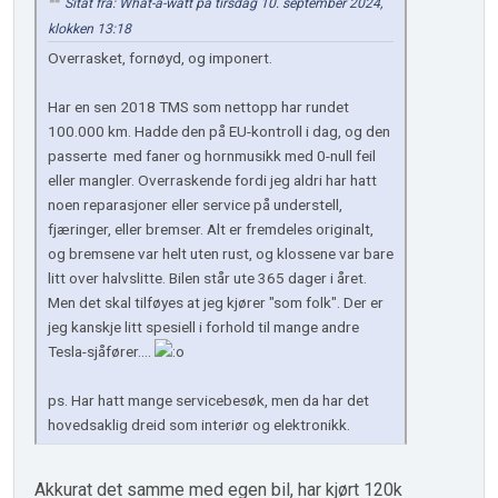
Sitat fra: What-a-watt på tirsdag 10. september 2024,
klokken 13:18
Overrasket, fornøyd, og imponert.
Har en sen 2018 TMS som nettopp har rundet
100.000 km. Hadde den på EU-kontroll i dag, og den
passerte med faner og hornmusikk med 0-null feil
eller mangler. Overraskende fordi jeg aldri har hatt
noen reparasjoner eller service på understell,
fjæringer, eller bremser. Alt er fremdeles originalt,
og bremsene var helt uten rust, og klossene var bare
litt over halvslitte. Bilen står ute 365 dager i året.
Men det skal tilføyes at jeg kjører "som folk". Der er
jeg kanskje litt spesiell i forhold til mange andre
Tesla-sjåfører....
ps. Har hatt mange servicebesøk, men da har det
hovedsaklig dreid som interiør og elektronikk.
Akkurat det samme med egen bil, har kjørt 120k