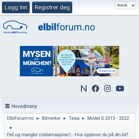
Logg Inn
Registrer deg
Hovedmeny
Elbilforum.no
►
Bilmerker
►
Tesla
►
Model S 2013 - 2022
►
Feil og mangler (reklamasjoner) - Hva opplever du på din bil?