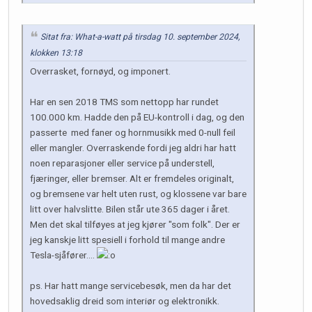
Sitat fra: What-a-watt på tirsdag 10. september 2024,
klokken 13:18
Overrasket, fornøyd, og imponert.
Har en sen 2018 TMS som nettopp har rundet
100.000 km. Hadde den på EU-kontroll i dag, og den
passerte med faner og hornmusikk med 0-null feil
eller mangler. Overraskende fordi jeg aldri har hatt
noen reparasjoner eller service på understell,
fjæringer, eller bremser. Alt er fremdeles originalt,
og bremsene var helt uten rust, og klossene var bare
litt over halvslitte. Bilen står ute 365 dager i året.
Men det skal tilføyes at jeg kjører "som folk". Der er
jeg kanskje litt spesiell i forhold til mange andre
Tesla-sjåfører....
ps. Har hatt mange servicebesøk, men da har det
hovedsaklig dreid som interiør og elektronikk.