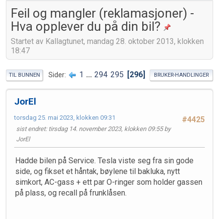
Feil og mangler (reklamasjoner) -
Hva opplever du på din bil?
Startet av Kallagtunet, mandag 28. oktober 2013, klokken
18:47
1
...
294
295
296
Sider
TIL BUNNEN
BRUKER-HANDLINGER
JorEl
torsdag 25. mai 2023, klokken 09:31
#4425
sist endret
: tirsdag 14. november 2023, klokken 09:55 by
JorEl
Hadde bilen på Service. Tesla viste seg fra sin gode
side, og fikset et håntak, bøylene til bakluka, nytt
simkort, AC-gass + ett par O-ringer som holder gassen
på plass, og recall på frunklåsen.