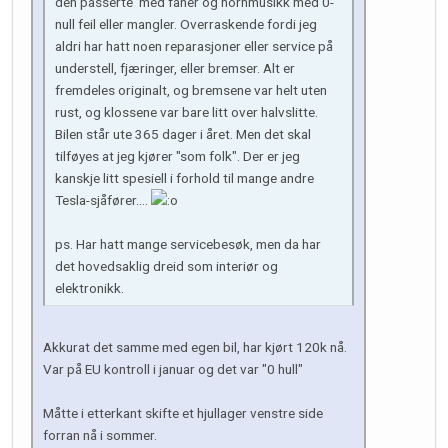
den passerte med faner og hornmusikk med 0-
null feil eller mangler. Overraskende fordi jeg
aldri har hatt noen reparasjoner eller service på
understell, fjæringer, eller bremser. Alt er
fremdeles originalt, og bremsene var helt uten
rust, og klossene var bare litt over halvslitte.
Bilen står ute 365 dager i året. Men det skal
tilføyes at jeg kjører "som folk". Der er jeg
kanskje litt spesiell i forhold til mange andre
Tesla-sjåfører....
ps. Har hatt mange servicebesøk, men da har
det hovedsaklig dreid som interiør og
elektronikk.
Akkurat det samme med egen bil, har kjørt 120k nå.
Var på EU kontroll i januar og det var "0 hull"
Måtte i etterkant skifte et hjullager venstre side
forran nå i sommer.