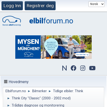
Logg Inn
Registrer deg
Hovedmeny
Elbilforum.no
►
Bilmerker
►
Tidlige elbiler: Think
►
Think City "Classic" (2000 - 2002 mod)
►
Trådløs diagnose og monitorering