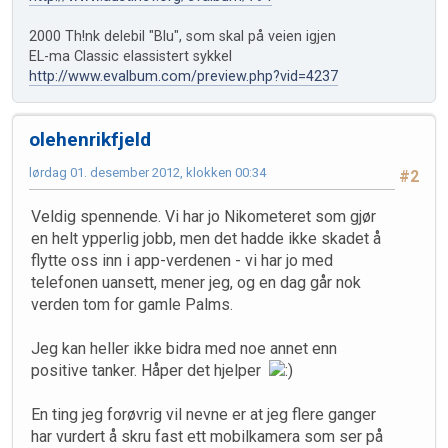
2000 Th!nk delebil "Blu", som skal på veien igjen
EL-ma Classic elassistert sykkel
http://www.evalbum.com/preview.php?vid=4237
olehenrikfjeld
lørdag 01. desember 2012, klokken 00:34
#2
Veldig spennende. Vi har jo Nikometeret som gjør
en helt ypperlig jobb, men det hadde ikke skadet å
flytte oss inn i app-verdenen - vi har jo med
telefonen uansett, mener jeg, og en dag går nok
verden tom for gamle Palms.
Jeg kan heller ikke bidra med noe annet enn
positive tanker. Håper det hjelper
En ting jeg forøvrig vil nevne er at jeg flere ganger
har vurdert å skru fast ett mobilkamera som ser på