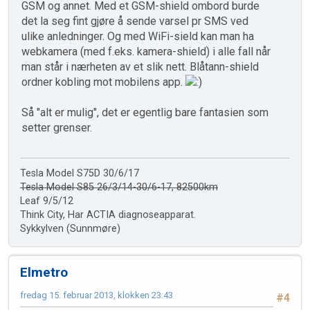
GSM og annet. Med et GSM-shield ombord burde
det la seg fint gjøre å sende varsel pr SMS ved
ulike anledninger. Og med WiFi-sield kan man ha
webkamera (med f.eks. kamera-shield) i alle fall når
man står i nærheten av et slik nett. Blåtann-shield
ordner kobling mot mobilens app.
Så "alt er mulig", det er egentlig bare fantasien som
setter grenser.
Tesla Model S75D 30/6/17
Tesla Model S85 26/3/14-30/6-17, 82500km
Leaf 9/5/12
Think City, Har ACTIA diagnoseapparat.
Sykkylven (Sunnmøre)
Elmetro
fredag 15. februar 2013, klokken 23:43
#4