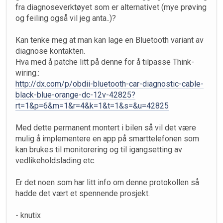
fra diagnoseverktøyet som er alternativet (mye prøving
og feiling også vil jeg anta..)?
Kan tenke meg at man kan lage en Bluetooth variant av
diagnose kontakten.
Hva med å patche litt på denne for å tilpasse Think-
wiring.:
http://dx.com/p/obdii-bluetooth-car-diagnostic-cable-
black-blue-orange-dc-12v-42825?
rt=1&p=6&m=1&r=4&k=1&t=1&s=&u=42825
Med dette permanent montert i bilen så vil det være
mulig å implementere en app på smarttelefonen som
kan brukes til monitorering og til igangsetting av
vedlikeholdslading etc.
Er det noen som har litt info om denne protokollen så
hadde det vært et spennende prosjekt.
- knutix