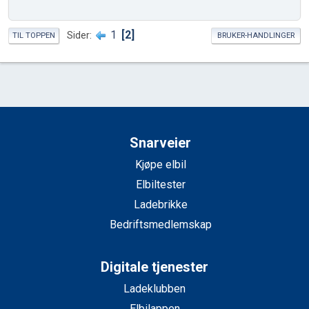
1
2
Sider
TIL TOPPEN
BRUKER-HANDLINGER
Snarveier
Kjøpe elbil
Elbiltester
Ladebrikke
Bedriftsmedlemskap
Digitale tjenester
Ladeklubben
Elbilappen