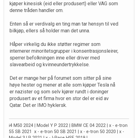
kjøper kinesisk (eid eller produsert) eller VAG som
denne tråden handler om.
Enten så er verdivalg en ting man tar hensyn til ved
bilkjøp, ellers så holder man det unna.
Håper virkelig du ikke støtter regimer som
internerer minoritetsgrupper i konsentrasjonsleirer,
sperrer befolkningen inne eller driver med
slavearbeid og kvinneundertrykkelse.
Det er mange her på forumet som sitter på sine
høye hester og mener at alle som kjøper Tesla nå
er nazister og som selv kjører rundt i doninger
produsert av et firma hvor en stor del er eid av
Qatar. Det er IMO hyklersk.
i4 M50 2024 | Model Y P 2022 | BMW CE 04 2022 | x - e-tron
55 SB 2021 x - e-tron 50 SB 2021 | x - e-tron 50 2020 | x -
Model 3 LR 2021 | x - I-Pace HSE 2019 |