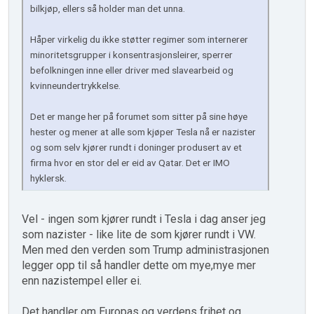
bilkjøp, ellers så holder man det unna.
Håper virkelig du ikke støtter regimer som internerer
minoritetsgrupper i konsentrasjonsleirer, sperrer
befolkningen inne eller driver med slavearbeid og
kvinneundertrykkelse.
Det er mange her på forumet som sitter på sine høye
hester og mener at alle som kjøper Tesla nå er nazister
og som selv kjører rundt i doninger produsert av et
firma hvor en stor del er eid av Qatar. Det er IMO
hyklersk.
Vel - ingen som kjører rundt i Tesla i dag anser jeg
som nazister - like lite de som kjører rundt i VW.
Men med den verden som Trump administrasjonen
legger opp til så handler dette om mye,mye mer
enn nazistempel eller ei.
Det handler om Europas og verdens frihet og