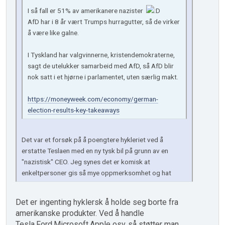
I så fall er 51% av amerikanere nazister
AfD har i 8 år vært Trumps hurragutter, så de virker
å være like galne.
I Tyskland har valgvinnerne, kristendemokraterne,
sagt de utelukker samarbeid med AfD, så AfD blir
nok satt i et hjørne i parlamentet, uten særlig makt.
https://moneyweek.com/economy/german-
election-results-key-takeaways
Det var et forsøk på å poengtere hykleriet ved å
erstatte Teslaen med en ny tysk bil på grunn av en
"nazistisk" CEO. Jeg synes det er komisk at
enkeltpersoner gis så mye oppmerksomhet og hat
Det er ingenting hyklersk å holde seg borte fra
amerikanske produkter. Ved å handle
Tesla,Ford,Microsoft,Apple osv..så støtter man