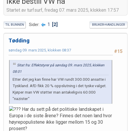
Ikke bestill VW nå
Startet av turfsurf, fredag 07. mars 2025, klokken 17:57
1
2
Sider
TIL BUNNEN
BRUKER-HANDLINGER
Tødding
søndag 09. mars 2025, klokken 08:37
#15
Sitat fra: Effektstyrer på søndag 09. mars 2025, klokken
08:01
Etter det jeg kan finne har VW rundt 300.000 ansatte i
Tyskland. AfD fikk 20 % oppslutning i det tyske valget.
Kjøper man VW støtter man antakeligvis 60.000
"nazister"
Har du sett på det politiske landskapet i
Europa i de siste årene? Finnes det noen land hvor
høyrepopulistene ikke ligger mellom 15 og 30
prosent?