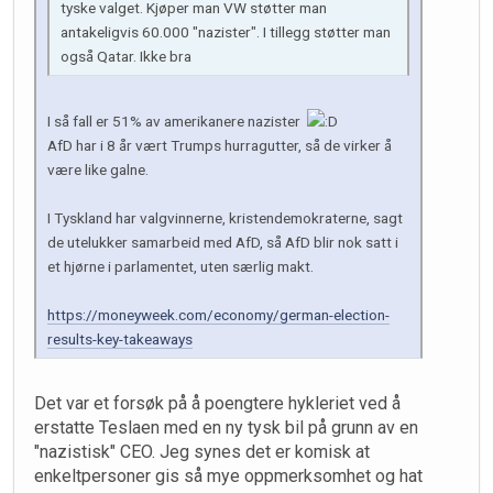
tyske valget. Kjøper man VW støtter man
antakeligvis 60.000 "nazister". I tillegg støtter man
også Qatar. Ikke bra
I så fall er 51% av amerikanere nazister
AfD har i 8 år vært Trumps hurragutter, så de virker å
være like galne.
I Tyskland har valgvinnerne, kristendemokraterne, sagt
de utelukker samarbeid med AfD, så AfD blir nok satt i
et hjørne i parlamentet, uten særlig makt.
https://moneyweek.com/economy/german-election-
results-key-takeaways
Det var et forsøk på å poengtere hykleriet ved å
erstatte Teslaen med en ny tysk bil på grunn av en
"nazistisk" CEO. Jeg synes det er komisk at
enkeltpersoner gis så mye oppmerksomhet og hat