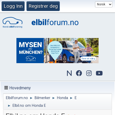
Logg Inn
Registrer deg
Hovedmeny
Elbilforum.no
►
Bilmerker
►
Honda
►
E
►
Elbil.no om Honda E