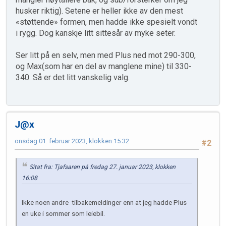
husker riktig). Setene er heller ikke av den mest
«støttende» formen, men hadde ikke spesielt vondt
i rygg. Dog kanskje litt sittesår av myke seter.
Ser litt på en selv, men med Plus ned mot 290-300,
og Max(som har en del av manglene mine) til 330-
340. Så er det litt vanskelig valg.
J@x
onsdag 01. februar 2023, klokken 15:32
#2
Sitat fra: Tjafsaren på fredag 27. januar 2023, klokken
16:08
Ikke noen andre tilbakemeldinger enn at jeg hadde Plus
en uke i sommer som leiebil.