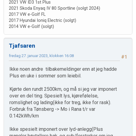
2021 VW ID3 1st Plus
2021 Skoda Enyaq IV 80 Sportline (solgt 2024)
2017 VW e-Golf FL
2017 Hyundai Ioniq Electric (solgt)
2014 VW e-Golf (solgt)
Tjafsaren
fredag 27. januar 2023, klokken 16:08
#1
Ikke noen andre tilbakemeldinger enn at jeg hadde
Plus en uke i sommer som leiebil.
Kjørte den rundt 2500km, og må si jeg var imponert
over en del ting. Spesielt lys, kjørefølelse,
romslighet og lading(ikke for treg, ikke for rask).
Forbruk fra Tønsberg -> Mo i Rana t/r var
0.142kWh/km
Ikke spesielt imponert over lyd-anlegg(Plus
mangler høytallere bak, og sub/forsterker om jeg