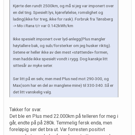
Kjørte den rundt 2500km, og må si jeg var imponert over
en del ting. Spesielt lys, kjørefølelse, romslighet og
lading(ikke for treg, ikke for rask). Forbruk fra Tønsberg
-> Mo i Rana t/r var 0.142kWh/km
Ikke spesielt imponert over lyd-anlegg(Plus mangler
høytallere bak, og sub/forsterker om jeg husker riktig).
Setene er heller ikke av den mest «støttende» formen,
men hadde ikke spesielt vondt i rygg. Dog kanskje litt
sittesår av myke seter.
Ser litt på en selv, men med Plus ned mot 290-300, og
Max(som har en del av manglene mine) til 330-340. Så er
det litt vanskelig valg.
Takker for svar.
Det ble en Plus med 22.000km på telleren for meg i
går, endte på på 280k. Temmelig fersk enda, men
foreløpig ser det bra ut. Var forresten positivt