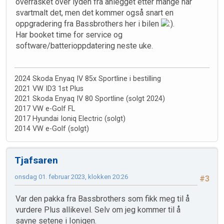
overrasket over lyden fra anlegget etter mange har
svartmalt det, men det kommer også snart en
oppgradering fra Bassbrothers her i bilen
.
Har booket time for service og
software/batterioppdatering neste uke.
2024 Skoda Enyaq IV 85x Sportline i bestilling
2021 VW ID3 1st Plus
2021 Skoda Enyaq IV 80 Sportline (solgt 2024)
2017 VW e-Golf FL
2017 Hyundai Ioniq Electric (solgt)
2014 VW e-Golf (solgt)
Tjafsaren
onsdag 01. februar 2023, klokken 20:26
#3
Var den pakka fra Bassbrothers som fikk meg til å
vurdere Plus allikevel. Selv om jeg kommer til å
savne setene i Ioniqen.