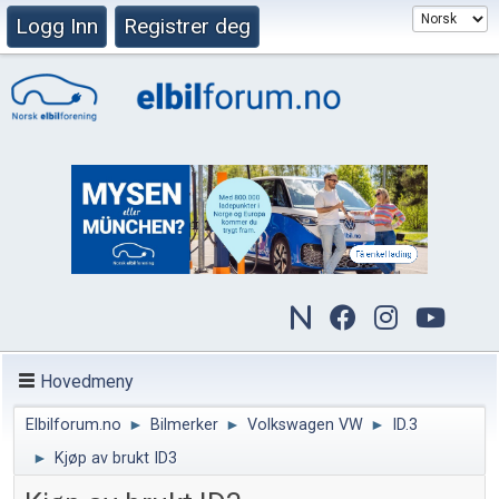
Logg Inn
Registrer deg
Hovedmeny
Elbilforum.no
►
Bilmerker
►
Volkswagen VW
►
ID.3
►
Kjøp av brukt ID3