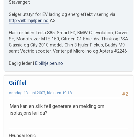
Stavanger:
Selger utstyr for EV lading og energieffektivisering via
http://elbilhjelpen.no
AS
Har for tiden Tesla S85, Smart ED, BMW C- evolution, Carver
S+, Monotrazer MTE-150, Citroen C1 EVie, div. Think og PSA
Classic og City 2010 model, Chin 3 hjuler Pickup, Buddy M9
samt Vectric scooter. Venter på Microlino og Aptera #2246
Daglig leder i
Elbilhjelpen.no
Griffel
onsdag 13. juni 2007, klokken 19:18
#2
Men kan en slik feil generere en melding om
isolasjonsfeil da?
Hyundai Ionic.