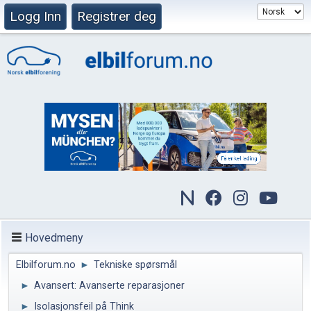
Logg Inn
Registrer deg
Hovedmeny
Elbilforum.no
►
Tekniske spørsmål
►
Avansert: Avanserte reparasjoner
►
Isolasjonsfeil på Think