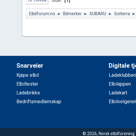
1
Sider
TIL TOPPEN
Elbilforum.no
►
Bilmerker
►
SUBARU
►
Solterra
►
Snarveier
Digitale t
Kjøpe elbil
Ladeklubben
Elbiltester
Elbilappen
Ladebrikke
Ladekart
Bedriftsmedlemskap
Elbilvelgere
© 2026, Norsk elbilforenin