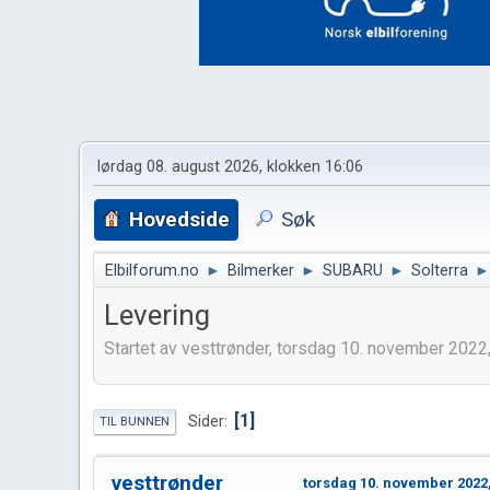
lørdag 08. august 2026, klokken 16:06
Hovedside
Søk
Elbilforum.no
►
Bilmerker
►
SUBARU
►
Solterra
►
Levering
Startet av vesttrønder, torsdag 10. november 2022
1
Sider
TIL BUNNEN
vesttrønder
torsdag 10. november 2022,