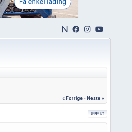
« Forrige
-
Neste »
SKRIV UT