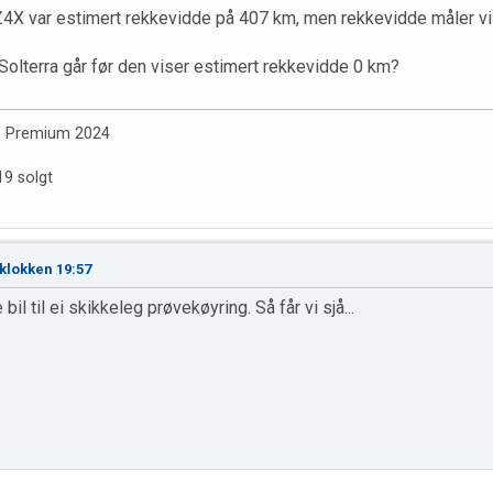
bZ4X var estimert rekkevidde på 407 km, men rekkevidde måler vi
 Solterra går før den viser estimert rekkevidde 0 km?
e Premium 2024
19 solgt
klokken 19:57
bil til ei skikkeleg prøvekøyring. Så får vi sjå...