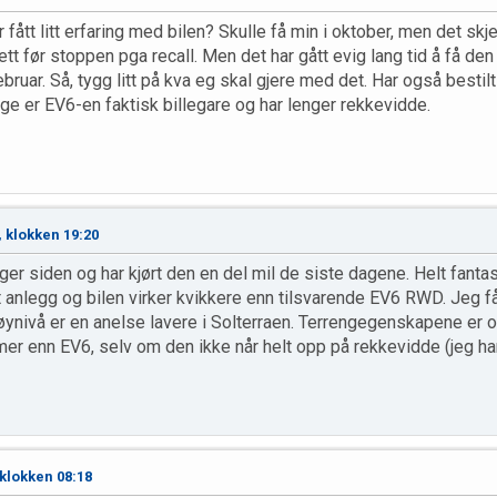
fått litt erfaring med bilen? Skulle få min i oktober, men det skjed
tt før stoppen pga recall. Men det har gått evig lang tid å få den
 februar. Så, tygg litt på kva eg skal gjere med det. Har også best
ge er EV6-en faktisk billegare og har lenger rekkevidde.
 klokken 19:20
er siden og har kjørt den en del mil de siste dagene. Helt fantast
t anlegg og bilen virker kvikkere enn tilsvarende EV6 RWD. Jeg får
ynivå er en anelse lavere i Solterraen. Terrengegenskapene er og
mer enn EV6, selv om den ikke når helt opp på rekkevidde (jeg har
klokken 08:18