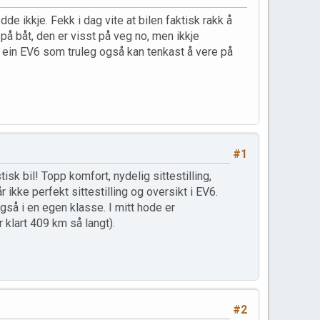
de ikkje. Fekk i dag vite at bilen faktisk rakk å
 på båt, den er visst på veg no, men ikkje
ilt ein EV6 som truleg også kan tenkast å vere på
#1
isk bil! Topp komfort, nydelig sittestilling,
 ikke perfekt sittestilling og oversikt i EV6.
så i en egen klasse. I mitt hode er
 klart 409 km så langt).
#2