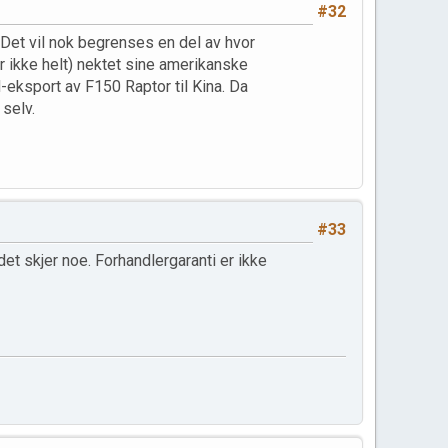
#32
 Det vil nok begrenses en del av hvor
er ikke helt) nektet sine amerikanske
-eksport av F150 Raptor til Kina. Da
 selv.
#33
s det skjer noe. Forhandlergaranti er ikke