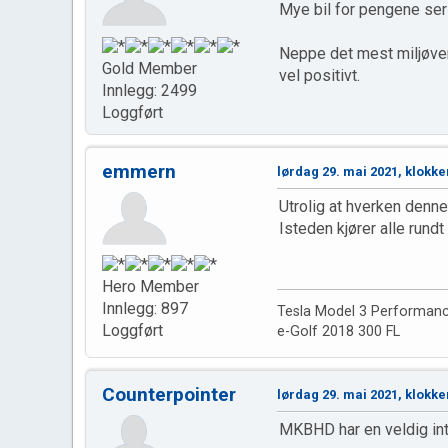
Mye bil for pengene ser 
Neppe det mest miljøvenn
Gold Member
vel positivt.
Innlegg: 2499
Loggført
emmern
lørdag 29. mai 2021, klokke
Utrolig at hverken denne
Isteden kjører alle rund
Hero Member
Innlegg: 897
Tesla Model 3 Performan
Loggført
e-Golf 2018 300 FL
Counterpointer
lørdag 29. mai 2021, klokke
MKBHD har en veldig int