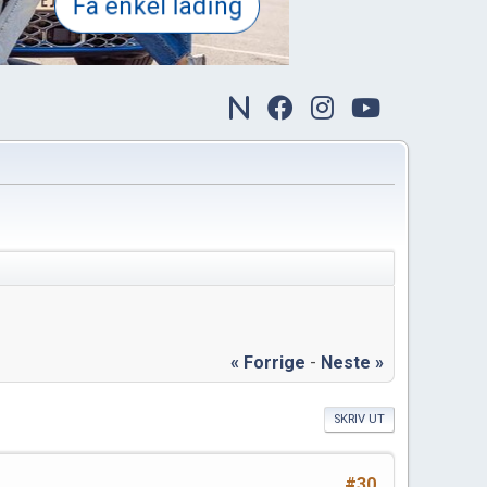
« Forrige
-
Neste »
SKRIV UT
#30