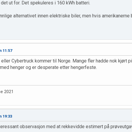
det ut for. Det spekuleres i 160 kWh batteri.
lige alternativet innen elektriske biler, men hvis amerikanerne b
n 11:57
 eller Cybertruck kommer til Norge. Mange fler hadde nok kjørt pi
t med henger og er desperate etter hengerfeste.
ce 2021
n 19:33
eressant observasjon med at rekkevidde estimert på prøveutgave h