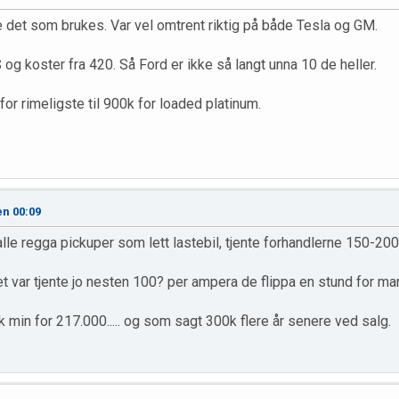
fte det som brukes. Var vel omtrent riktig på både Tesla og GM.
 og koster fra 420. Så Ford er ikke så langt unna 10 de heller.
or rimeligste til 900k for loaded platinum.
en 00:09
le regga pickuper som lett lastebil, tjente forhandlerne 150-200+
t var tjente jo nesten 100? per ampera de flippa en stund for ma
kk min for 217.000..... og som sagt 300k flere år senere ved salg.