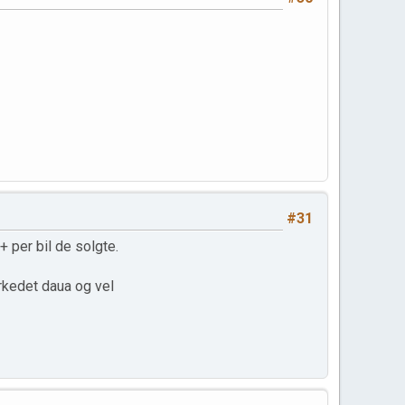
#31
 per bil de solgte.
rkedet daua og vel