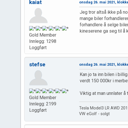
kaiat
onsdag 26. mai 2021, klokk
Jeg tror altså ikke på n
mange biler forhandleren
forhandlere å selge bile
kineserene ga seg til å 
Gold Member
Innlegg: 1298
Loggført
stefse
onsdag 26. mai 2021, klokk
Kan jo ta inn bilen i bill
verdt 150 000kr i merbet
Viktig at man unnlater å 
Gold Member
Innlegg: 2199
Tesla Model3 LR AWD 201
Loggført
VW eGolf - solgt