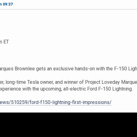
n 09:37
m ET
ques Brownlee gets an exclusive hands-on with the F-150 Light
er, long-time Tesla owner, and winner of Project Loveday Marq
perience with the upcoming, all-electric Ford F-150 Lightning.
news/510259/ford-f150-lightning-first-impressions/