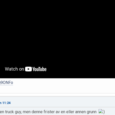
Vg9ONFo
n 11:24
en truck guy, men denne frister av en eller annen grunn