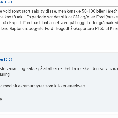
en 08:51
oe voldsomt stort salg av disse, men kanskje 50-100 biler i året?
e kan få tak i. En periode var det slik at GM og/eller Ford (husk
r på eksport. Ford har blant annet vært på hugget etter gråmarked
klone Raptor'en, begynte Ford likegodt å eksportere F150 til Kina
en 10:09
igste variant, og satse på at alt er ok. Evt. få mekket den selv hvi
aling.
ta med alt ekstrautstyret som klikker etterhvert.
9