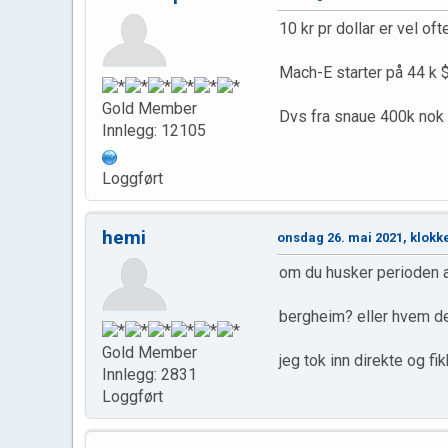
10 kr pr dollar er vel o
Mach-E starter på 44 k $
Gold Member
Dvs fra snaue 400k nok f
Innlegg: 12105
Loggført
hemi
onsdag 26. mai 2021, klokk
om du husker perioden al
bergheim? eller hvem de
Gold Member
jeg tok inn direkte og fi
Innlegg: 2831
Loggført