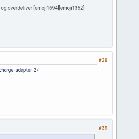
se og overdeliver [emoji1694][emoji1362]
#38
charge-adapter-2/
#39