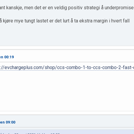
 sant kanskje, men det er en veldig positiv strategi å underpromi
kjøre mye tungt lastet er det lurt å ta ekstra margin i hvert fall
en 00:19
s://evchargeplus.com/shop/ccs-combo-1-to-ccs-combo-2-fast-
en 09:00