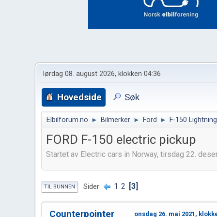
lørdag 08. august 2026, klokken 04:36
Hovedside
Søk
Elbilforum.no
►
Bilmerker
►
Ford
►
F-150 Lightning
FORD F-150 electric pickup
Startet av Electric cars in Norway, tirsdag 22. de
1
2
3
Sider
TIL BUNNEN
Counterpointer
onsdag 26. mai 2021, klokk