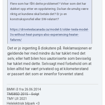
Flere som har fått dette problemet? Virker som det har
dukket opp etter en oppdatering. Da kan de umulig være
riktig at kundene skal betale det? Er jo en
konstruksjonsfeil eller SW-relatert?
https://driveteslacanada.ca/model-3/older-tesla-model-
3s-without-heat-pumps-also-experiencing-heater-
failures/
Det er jo ingenting å diskutere på. Reklamasjonen er
gjeldende her med mindre du har tuklet med det
selv, eller hatt bilen hos uautoriserte som beviselig
har tuklet med dette. Selvsagt med forbehold om at
bilen alltid har vært privateid og at kilometerstand
er passert det som er innenfor forventet stand.
BMW i3 fra 26.06.2014
TMS85D 2015 - Solgt
TMY LR 2021
Helelektrisk bilpark <3