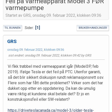
Feil på varmeapparat Model 3 FØR
varmepumpe
Startet av GRS, onsdag 09. februar 2022, klokken 09:36
1
Sider
TIL BUNNEN
BRUKER-HANDLINGER
GRS
onsdag 09. februar 2022, klokken 09:36
sist endret
: onsdag 09. februar 2022, klokken 09:42 by GRS
Vi fikk trøbbel med varmeapparat igår (Model3P, feb
2019). Ifølge Tesla er det feil på PTC. Utenfor garanti,
så det blir sikkert diskusjon rundt reklamasjonsrett osv.
Flere som har fått dette problemet? Virker som det har
dukket opp etter en oppdatering. Da kan de umulig
være riktig at kundene skal betale det? Er jo en
konstruksjonsfeil eller SW-relatert?
https://driveteslacanada.ca/model-3/older-tesla-