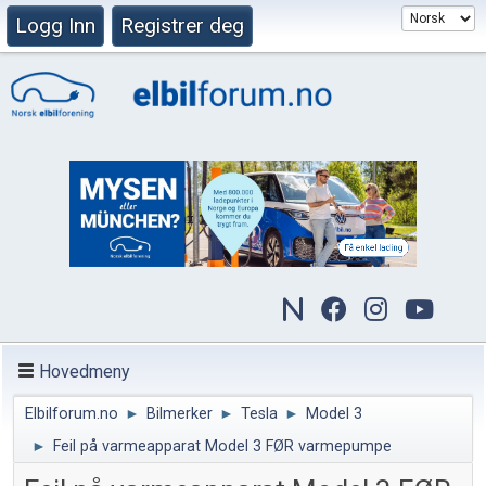
Logg Inn
Registrer deg
Hovedmeny
Elbilforum.no
►
Bilmerker
►
Tesla
►
Model 3
►
Feil på varmeapparat Model 3 FØR varmepumpe