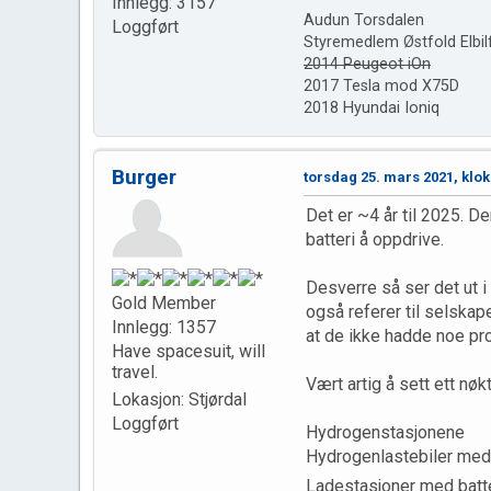
Innlegg: 3157
Audun Torsdalen
Loggført
Styremedlem Østfold Elbil
2014 Peugeot iOn
2017 Tesla mod X75D
2018 Hyundai Ioniq
Burger
torsdag 25. mars 2021, klok
Det er ~4 år til 2025. D
batteri å oppdrive.
Desverre så ser det ut i
Gold Member
også referer til selskap
Innlegg: 1357
at de ikke hadde noe pr
Have spacesuit, will
travel.
Vært artig å sett ett nøk
Lokasjon: Stjørdal
Loggført
Hydrogenstasjonene
Hydrogenlastebiler med
Ladestasjoner med batte