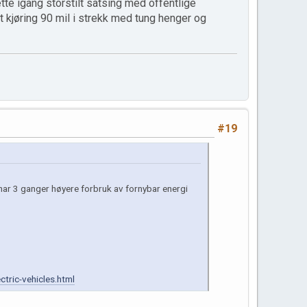
sette igang storstilt satsing med offentlige
t kjøring 90 mil i strekk med tung henger og
#19
har 3 ganger høyere forbruk av fornybar energi
ric-vehicles.html