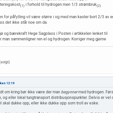
teringskost
i forhold til hydrogen men 1/3 strømbruk
(1)
(2)
 for påfylling vil være større i og med man kaster bort 2/3 av ener
ss det ikke står noe om da.
ljø og bærekraft Hege Sagplass i Posten i artikkelen lenket til
r man sammenligner ren el og hydrogen. Korriger meg gjerne
solgt)
ken 12:19
undt om kring bør ikke være der man
begynner
med hydrogen. Førs
 og eller lokal tungtransport distribusjonspunkter. Delvis er vel d
l skal dukke opp, eller ikke dukke opp som troll av eske.