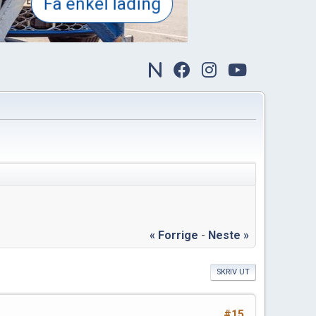
« Forrige
-
Neste »
SKRIV UT
#15