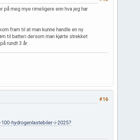
ker på meg mye rimeligere enn hva jeg har
kom fram til at man kunne handle en ny
øm til batteri dersom man kjørte strekket
på rundt 3 år.
#16
t-100-hydrogenlastebiler-i-2025?