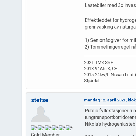
Lastebiler med 3x inves
Effektleddet for hydrogen
grønnvasking av naturga
1) Seniorrådgiver for mi
2) Tommelfingerregel nå
2021 TM3 SR+
2018 94Ah i3, CE.
2015 24kw/h Nissan Leaf (
Stjørdal
stefse
mandag 12. april 2021, klok
Public fyllestasjoner r
tungtransportkorridorene,
Nikola's hydrogenlastebi
Gold Member