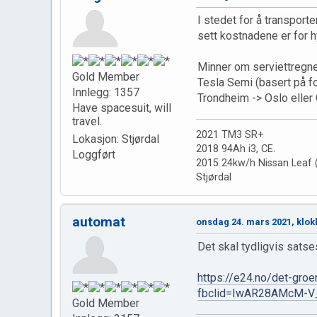
I stedet for å transport
sett kostnadene er for 
Minner om serviettregne
Gold Member
Tesla Semi (basert på fo
Innlegg: 1357
Trondheim -> Oslo eller O
Have spacesuit, will
travel.
2021 TM3 SR+
Lokasjon: Stjørdal
2018 94Ah i3, CE.
Loggført
2015 24kw/h Nissan Leaf (
Stjørdal
automat
onsdag 24. mars 2021, klok
Det skal tydligvis satse
https://e24.no/det-groe
fbclid=IwAR28AMcM-
Gold Member