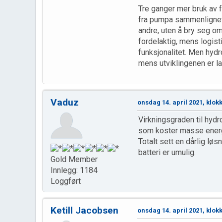
Tre ganger mer bruk av f
fra pumpa sammenlignet 
andre, uten å bry seg om
fordelaktig, mens logist
funksjonalitet. Men hydr
mens utviklingenen er l
Vaduz
onsdag 14. april 2021, klok
Virkningsgraden til hyd
som koster masse energi,
Totalt sett en dårlig lø
batteri er umulig.
Gold Member
Innlegg: 1184
Loggført
Ketill Jacobsen
onsdag 14. april 2021, klok