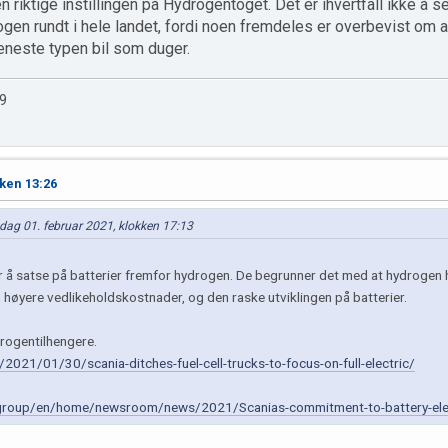
en riktige instillingen på Hydrogentoget. Det er ihvertfall ikke å 
gen rundt i hele landet, fordi noen fremdeles er overbevist om a
 eneste typen bil som duger.
9
ken 13:26
dag 01. februar 2021, klokken 17:13
r å satse på batterier fremfor hydrogen. De begrunner det med at hydrogen 
høyere vedlikeholdskostnader, og den raske utviklingen på batterier.
drogentilhengere.
2021/01/30/scania-ditches-fuel-cell-trucks-to-focus-on-full-electric/
group/en/home/newsroom/news/2021/Scanias-commitment-to-battery-elect