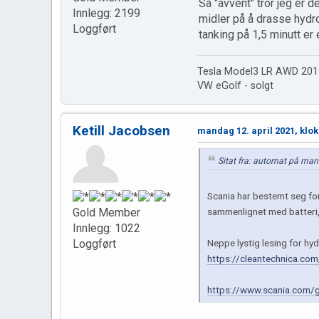
Så "avvent" tror jeg er d
Innlegg: 2199
midler på å drasse hydro
Loggført
tanking på 1,5 minutt er
Tesla Model3 LR AWD 201
VW eGolf - solgt
Ketill Jacobsen
mandag 12. april 2021, klok
Sitat fra: automat på man
Scania har bestemt seg fo
sammenlignet med batteri, 
Gold Member
Innlegg: 1022
Neppe lystig lesing for hy
Loggført
https://cleantechnica.com/
https://www.scania.com/