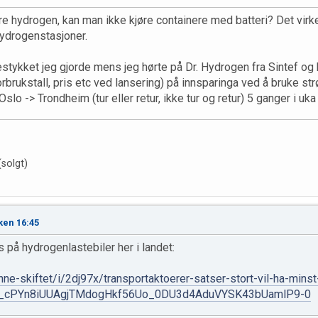
ere hydrogen, kan man ikke kjøre containere med batteri? Det vir
hydrogenstasjoner.
stykket jeg gjorde mens jeg hørte på Dr. Hydrogen fra Sintef og 
rbrukstall, pris etc ved lansering) på innsparinga ved å bruke str
slo -> Trondheim (tur eller retur, ikke tur og retur) 5 ganger i uka 
solgt)
ken 16:45
s på hydrogenlastebiler her i landet:
nne-skiftet/i/2dj97x/transportaktoerer-satser-stort-vil-ha-mins
V_cPYn8iUUAgjTMdogHkf56Uo_0DU3d4AduVYSK43bUamlP9-0