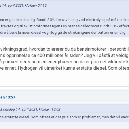
 14. april 2021, klokken 07:15
gen er ganske elendig. Rundt 30% for utvinning ved elektrolyse, så må den 
fraktes og til skutt omformes igjen i en brenselcelledrevet rundt 50% effektiv
edre å bare la noen diesel vogntog gå de strekningene der batteri er umulig.
 virkningsgrad, hvordan tolererer du da bensinmotorer i personb
ns opprinnelse ca 400 millioner år siden? Jeg vil påstå at veldig 
primært sees som en energibærer og da er pris det viktigste kri
e annet. Hydrogen vil utmerket kunne erstatte diesel. Som oftes
ken 13:57
 på onsdag 14. april 2021, klokken 13:02
e erstatte diesel. Som oftest er det pris som er problemet, men det vil endr