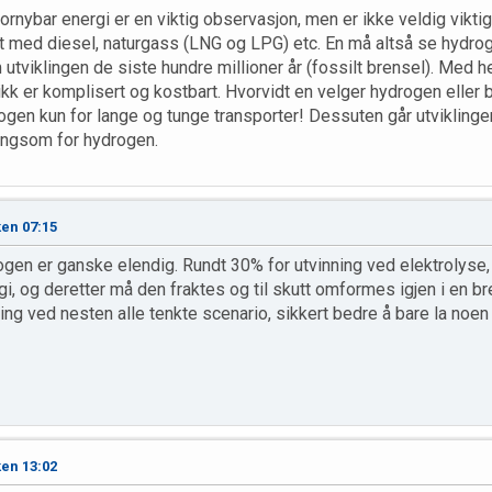
ornybar energi er en viktig observasjon, men er ikke veldig vikti
med diesel, naturgass (LNG og LPG) etc. En må altså se hydrog
 utviklingen de siste hundre millioner år (fossilt brensel). Med h
ikk er komplisert og kostbart. Hvorvidt en velger hydrogen eller 
ogen kun for lange og tunge transporter! Dessuten går utviklingen h
angsom for hydrogen.
ken 07:15
rogen er ganske elendig. Rundt 30% for utvinning ved elektrolyse
 og deretter må den fraktes og til skutt omformes igjen i en bre
sning ved nesten alle tenkte scenario, sikkert bedre å bare la no
ken 13:02