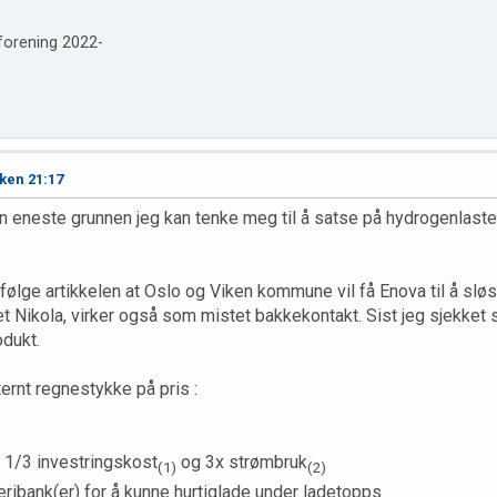
forening 2022-
ken 21:17
en eneste grunnen jeg kan tenke meg til å satse på hydrogenlasteb
 følge artikkelen at Oslo og Viken kommune vil få Enova til å sløs
et Nikola, virker også som mistet bakkekontakt. Sist jeg sjekket s
odukt.
ternt regnestykke på pris :
 1/3 investringskost
og 3x strømbruk
(1)
(2)
ribank(er) for å kunne hurtiglade under ladetopps.