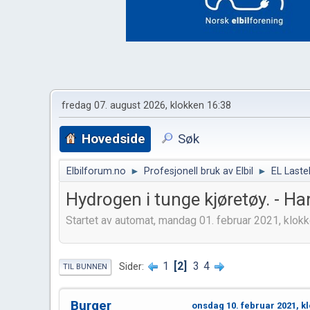
fredag 07. august 2026, klokken 16:38
Hovedside
Søk
Elbilforum.no
►
Profesjonell bruk av Elbil
►
EL Lasteb
Hydrogen i tunge kjøretøy. - Ha
Startet av automat, mandag 01. februar 2021, klok
1
2
3
4
Sider
TIL BUNNEN
Burger
onsdag 10. februar 2021, k