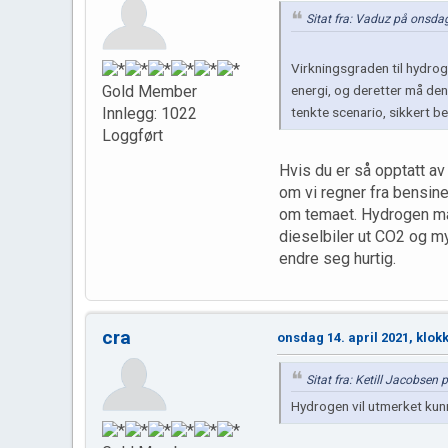
Sitat fra: Vaduz på onsdag
Virkningsgraden til hydro
energi, og deretter må den 
Gold Member
tenkte scenario, sikkert b
Innlegg: 1022
Loggført
Hvis du er så opptatt av
om vi regner fra bensine
om temaet. Hydrogen må 
dieselbiler ut CO2 og my
endre seg hurtig.
cra
onsdag 14. april 2021, klok
Sitat fra: Ketill Jacobsen
Hydrogen vil utmerket kunn