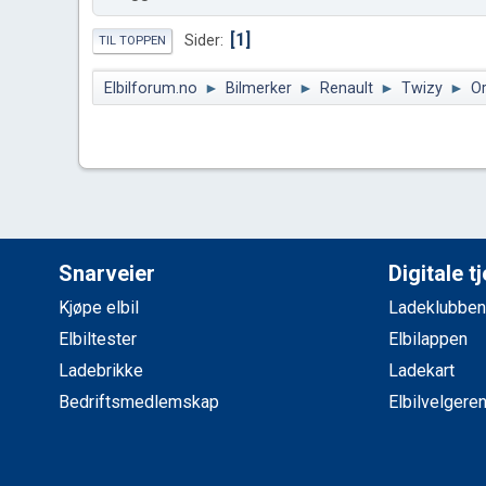
1
Sider
TIL TOPPEN
Elbilforum.no
►
Bilmerker
►
Renault
►
Twizy
►
Or
Snarveier
Digitale t
Kjøpe elbil
Ladeklubben
Elbiltester
Elbilappen
Ladebrikke
Ladekart
Bedriftsmedlemskap
Elbilvelgere