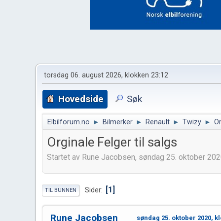
torsdag 06. august 2026, klokken 23:12
Hovedside
Søk
Elbilforum.no
►
Bilmerker
►
Renault
►
Twizy
►
Or
Orginale Felger til salgs
Startet av Rune Jacobsen, søndag 25. oktober 202
1
Sider
TIL BUNNEN
Rune Jacobsen
søndag 25. oktober 2020, k