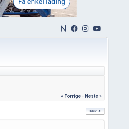
« Forrige
-
Neste »
SKRIV UT