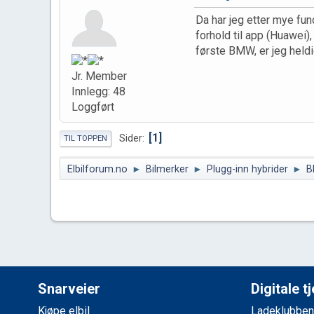
Da har jeg etter mye fun
forhold til app (Huawei),
første BMW, er jeg hel
Jr. Member
Innlegg: 48
Loggført
1
Sider
TIL TOPPEN
Elbilforum.no
►
Bilmerker
►
Plugg-inn hybrider
►
B
Snarveier
Digitale t
Kjøpe elbil
Ladeklubben