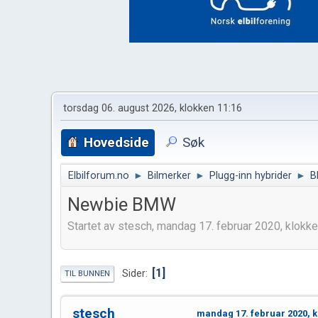
torsdag 06. august 2026, klokken 11:16
Hovedside
Søk
Elbilforum.no
►
Bilmerker
►
Plugg-inn hybrider
►
B
Newbie BMW
Startet av stesch, mandag 17. februar 2020, klokk
1
Sider
TIL BUNNEN
stesch
mandag 17. februar 2020, k