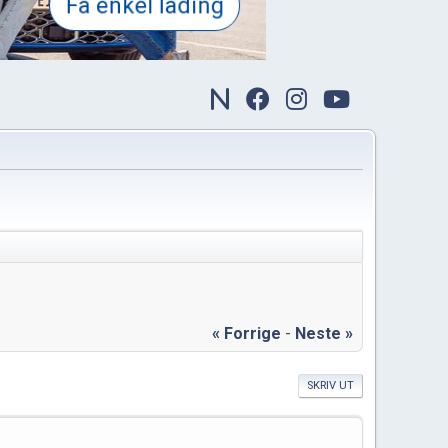
« Forrige
-
Neste »
SKRIV UT