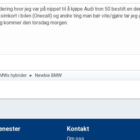
dering hvor jeg var på nippet til å kjøpe Audi tron 50 bestilt en 
 simkort i bilen (Onecall) og andre ting man bør vite/gjøre tar jeg 
dig kommer den torsdag morgen.
MWs hybrider
►
Newbie BMW
jenester
Kontakt
Om oss