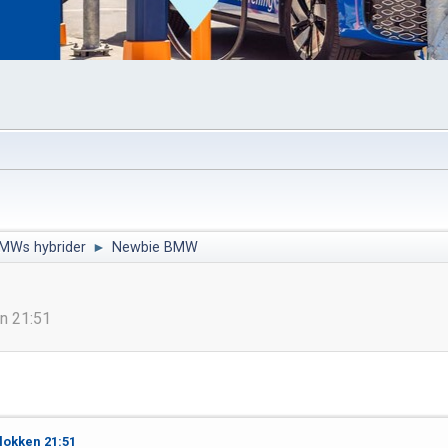
MWs hybrider
►
Newbie BMW
en 21:51
lokken 21:51