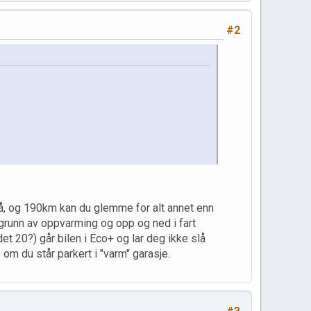
#2
 på, og 190km kan du glemme for alt annet enn
grunn av oppvarming og opp og ned i fart
et 20?) går bilen i Eco+ og lar deg ikke slå
om du står parkert i "varm" garasje.