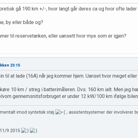
oretisk gå 190 km +/-, hvor langt går deres ca og hvor ofte lader
e, by eller både og?
mer til reservetanken, eller uansett hvor mye som er igjen?
okken 23:15
 til at lade (16A) når jeg kommer hjem. Uanset hvor meget eller li
 køre 10 km / streg i batterimåleren. Dvs. 160 km ialt. Men jeg h
elvom gennemsnitsforbruget er under 12 kW/100 km ifølge bilen se
damentalt imod syntetisk støj
, assistentsystemer der involverer b
d.11/9 2015