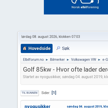
lørdag 08. august 2026, klokken 07:03
Hovedside
Søk
Elbilforum.no
►
Bilmerker
►
Volkswagen VW
►
e-G
Golf 85kw - Hvor ofte lader der
Startet av nyogusikker, søndag 04. august 2019, k
1
Sider
TIL BUNNEN
nyogusikker
søndag 04. august 2019, kl