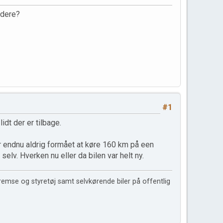
 dere?
#1
dt der er tilbage.
ar endnu aldrig formået at køre 160 km på een
lv. Hverken nu eller da bilen var helt ny.
remse og styretøj samt selvkørende biler på offentlig