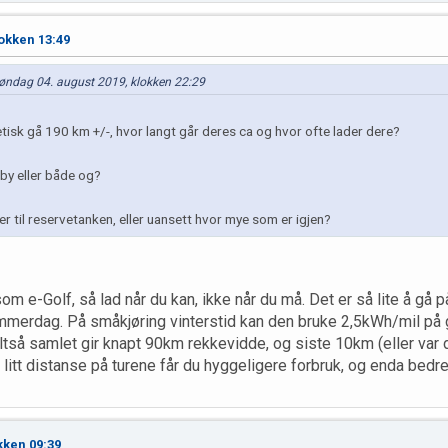
okken 13:49
 søndag 04. august 2019, klokken 22:29
etisk gå 190 km +/-, hvor langt går deres ca og hvor ofte lader dere?
by eller både og?
 til reservetanken, eller uansett hvor mye som er igjen?
m e-Golf, så lad når du kan, ikke når du må. Det er så lite å gå
ommerdag. På småkjøring vinterstid kan den bruke 2,5kWh/mil på 
ltså samlet gir knapt 90km rekkevidde, og siste 10km (eller var d
itt distanse på turene får du hyggeligere forbruk, og enda bedre 
kken 09:39