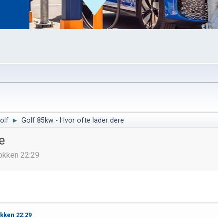
olf
►
Golf 85kw - Hvor ofte lader dere
e
lokken 22:29
okken 22:29