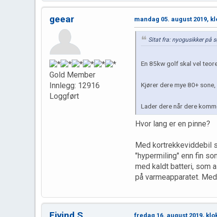
geear
mandag 05. august 2019, kl
Sitat fra: nyogusikker på
En 85kw golf skal vel teor
Gold Member
Kjører dere mye 80+ sone, 
Innlegg: 12916
Loggført
Lader dere når dere kommer
Hvor lang er en pinne?
Med kortrekkeviddebil so
"hypermiling" enn fin s
med kaldt batteri, som a
på varmeapparatet. Med l
Eivind S
fredag 16. august 2019, klo