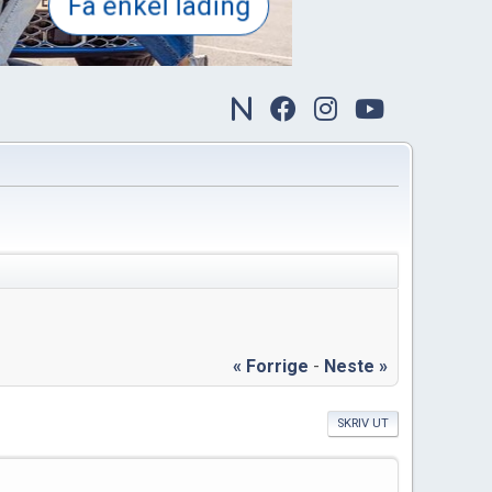
« Forrige
-
Neste »
SKRIV UT