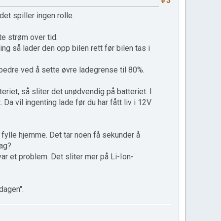
#3
et spiller ingen rolle.
te strøm over tid.
g så lader den opp bilen rett før bilen tas i
a bedre ved å sette øvre ladegrense til 80%.
eriet, så sliter det unødvendig på batteriet. I
 Da vil ingenting lade før du har fått liv i 12V
 fylle hjemme. Det tar noen få sekunder å
dag?
 var et problem. Det sliter mer på Li-Ion-
 dagen".