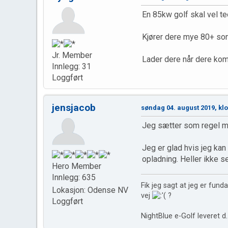
En 85kw golf skal vel te
Kjører dere mye 80+ son
Jr. Member
Lader dere når dere kom
Innlegg: 31
Loggført
jensjacob
søndag 04. august 2019, kl
Jeg sætter som regel min
Jeg er glad hvis jeg kan
opladning. Heller ikke s
Hero Member
Innlegg: 635
Fik jeg sagt at jeg er fun
Lokasjon: Odense NV
vej
?
Loggført
NightBlue e-Golf leveret 