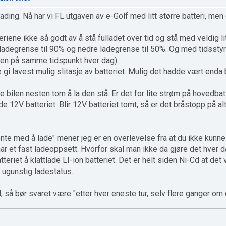
ading. Nå har vi FL utgaven av e-Golf med litt større batteri, men d
teriene ikke så godt av å stå fulladet over tid og stå med veldig li
ladegrense til 90% og nedre ladegrense til 50%. Og med tidsstyrin
bilen på samme tidspunkt hver dag).
te gi lavest mulig slitasje av batteriet. Mulig det hadde vært end
e bilen nesten tom å la den stå. Er det for lite strøm på hovedbatt
ade 12V batteriet. Blir 12V batteriet tomt, så er det bråstopp på alt.
nte med å lade" mener jeg er en overlevelse fra at du ikke kunne
har et fast ladeoppsett. Hvorfor skal man ikke da gjøre det hver 
tteriet å klattlade LI-ion batteriet. Det er helt siden Ni-Cd at det
i ugunstig ladestatus.
, så bør svaret være "etter hver eneste tur, selv flere ganger om