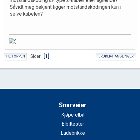
motstandskoding av type 2-kabler eller lignende?
Såvidt meg bekjent ligger motstandskodingen kun i
selve kabelen?
1
Sider
TIL TOPPEN
BRUKER-HANDLINGER
Snarveier
Kjøpe elbil
Elbiltester
Ladebrikke