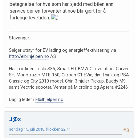
betegnelse for hva som har sjedd med bilen enn
service der en forventer at noe blir gjort for å
forlenge levetiden.
Stavanger:
Selger utstyr for EV lading og energieffektivisering via
http://elbilhjelpen.no
AS
Har for tiden Tesla S85, Smart ED, BMW C- evolution, Carver
S+, Monotrazer MTE-150, Citroen C1 EVie, div. Think og PSA
Classic og City 2010 model, Chin 3 hjuler Pickup, Buddy M9
samt Vectric scooter. Venter på Microlino og Aptera #2246
Daglig leder i
Elbilhjelpen.no
J@x
søndag 15. juli 2018, klokken 22:41
#3