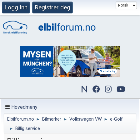
Logg Inn
Registrer deg
Hovedmeny
Elbilforum.no
►
Bilmerker
►
Volkswagen VW
►
e-Golf
►
Billig service