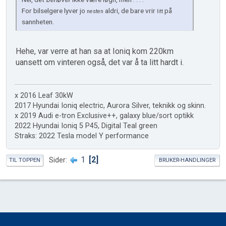
For bilselgere lyver jo
aldri, de bare vrir
på
nesten
litt
sannheten.
Hehe, var verre at han sa at Ioniq kom 220km
uansett om vinteren også, det var å ta litt hardt i.
x 2016 Leaf 30kW
2017 Hyundai Ioniq electric, Aurora Silver, teknikk og skinn.
x 2019 Audi e-tron Exclusive++, galaxy blue/sort optikk
2022 Hyundai Ioniq 5 P45, Digital Teal green
Straks: 2022 Tesla model Y performance
1
2
Sider
TIL TOPPEN
BRUKER-HANDLINGER