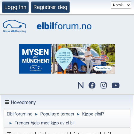
Logg Inn
Registrer deg
Hovedmeny
Elbilforum.no
►
Populære temaer
►
Kjøpe elbil?
►
Trenger hjelp med kjøp av el bil