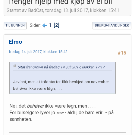
Trenger hjelp med kjøp av el bil
Startet av BadCat, torsdag 13. juli 2017, klokken 15:41
1
2
Sider
TIL BUNNEN
BRUKER-HANDLINGER
Elmo
fredag 14. juli 2017, klokken 18:42
#15
Sitat fra: Crown på fredag 14. juli 2017, klokken 17:17
Javisst, men at trådstarter fikk beskjed om november
behøver ikke være løgn, . . .
Nei, det
behøver
ikke være løgn, men . . . .
For bilselgere lyver jo
aldri, de bare vrir
på
nesten
litt
sannheten.