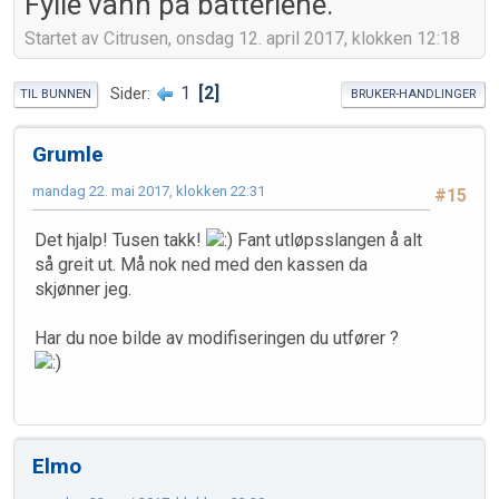
Fylle vann på batteriene.
Startet av Citrusen, onsdag 12. april 2017, klokken 12:18
1
2
Sider
TIL BUNNEN
BRUKER-HANDLINGER
Grumle
mandag 22. mai 2017, klokken 22:31
#15
Det hjalp! Tusen takk!
Fant utløpsslangen å alt
så greit ut. Må nok ned med den kassen da
skjønner jeg.
Har du noe bilde av modifiseringen du utfører ?
Elmo