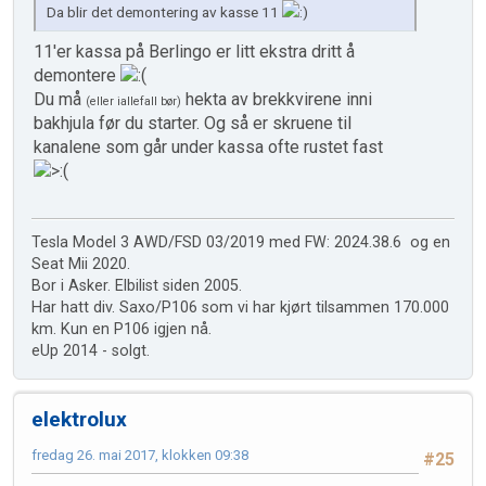
Da blir det demontering av kasse 11
11'er kassa på Berlingo er litt ekstra dritt å
demontere
Du må
hekta av brekkvirene inni
(eller iallefall bør)
bakhjula før du starter. Og så er skruene til
kanalene som går under kassa ofte rustet fast
Tesla Model 3 AWD/FSD 03/2019 med FW: 2024.38.6 og en
Seat Mii 2020.
Bor i Asker. Elbilist siden 2005.
Har hatt div. Saxo/P106 som vi har kjørt tilsammen 170.000
km. Kun en P106 igjen nå.
eUp 2014 - solgt.
elektrolux
fredag 26. mai 2017, klokken 09:38
#25