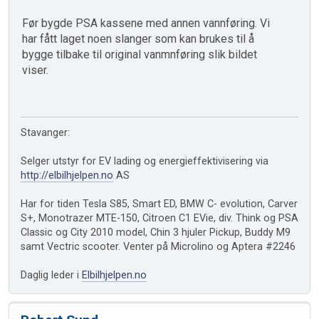
Før bygde PSA kassene med annen vannføring. Vi
har fått laget noen slanger som kan brukes til å
bygge tilbake til original vanmnføring slik bildet
viser.
Stavanger:
Selger utstyr for EV lading og energieffektivisering via
http://elbilhjelpen.no
AS
Har for tiden Tesla S85, Smart ED, BMW C- evolution, Carver
S+, Monotrazer MTE-150, Citroen C1 EVie, div. Think og PSA
Classic og City 2010 model, Chin 3 hjuler Pickup, Buddy M9
samt Vectric scooter. Venter på Microlino og Aptera #2246
Daglig leder i
Elbilhjelpen.no