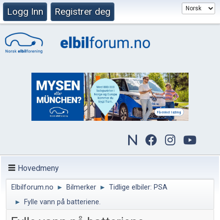
Logg Inn
Registrer deg
Hovedmeny
Elbilforum.no
►
Bilmerker
►
Tidlige elbiler: PSA
►
Fylle vann på batteriene.