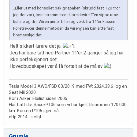
..Eller ut med konsollet bak girspaken (skrudd fast T20 tror
jeg det var), løse strammeren til brekkwire T'en vippe utav
kulene og dra Wiren under bilen og vekk fra 11'er kassen.
Foretrekker denne metoden da wirehylsen kan sitte fast i
bremseskjoldet.
Helt sikkert lurere det ja
Jeg har bare tatt ned Partner 11'er 2 ganger så jeg har
ikke perfeksjonert det.
Hovedbudskapet var å få fortalt at de må av
Tesla Model 3 AWD/FSD 03/2019 med FW: 2024.38.6 og en
Seat Mii 2020.
Bor i Asker. Elbilist siden 2005.
Har hatt div. Saxo/P106 som vi har kjørt tilsammen 170.000
km. Kun en P106 igjen nå.
eUp 2014 - solgt.
Grumle