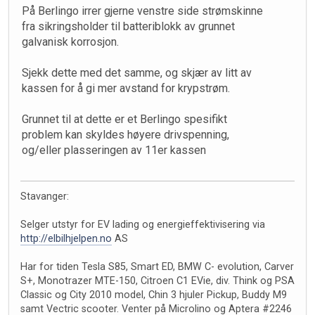
På Berlingo irrer gjerne venstre side strømskinne
fra sikringsholder til batteriblokk av grunnet
galvanisk korrosjon.
Sjekk dette med det samme, og skjær av litt av
kassen for å gi mer avstand for krypstrøm.
Grunnet til at dette er et Berlingo spesifikt
problem kan skyldes høyere drivspenning,
og/eller plasseringen av 11er kassen
Stavanger:
Selger utstyr for EV lading og energieffektivisering via
http://elbilhjelpen.no
AS
Har for tiden Tesla S85, Smart ED, BMW C- evolution, Carver
S+, Monotrazer MTE-150, Citroen C1 EVie, div. Think og PSA
Classic og City 2010 model, Chin 3 hjuler Pickup, Buddy M9
samt Vectric scooter. Venter på Microlino og Aptera #2246