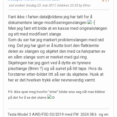
#17
sist endret
: tirsdag 23. mai 2017, klokken 22:33 by Elmo
Fant ikke i farten dataljbildene jeg har tatt for å
dokumentere lange-modifiseringenslangen
Men jeg fant ett bilde at en kasse med originalslangen
og ett med modifisert slange.
Som du ser har jeg markert problemslangen med rød
ring. Det jeg har gjort er å kutte bort den flatklemte
delen av slangen og skjøtet den med ca halvparten av
en sånn slange som er merket med gul ring.
Skjøtingen har jeg gjort ved å dytte en tynnere
plastlange (8mm ?) og så surret på litt tape. Hvis du
forstørrer etter-bildet litt så ser du skjøtene. Husk at
her er det hverken trykk eller nevneverdig varmt.
PS: ikke spør meg hvorfor "etter" bilder snur seg når man klikker
på det for å se det større
Tesla Model 3 AWD/FSD 03/2019 med FW: 2024.38.6 og en