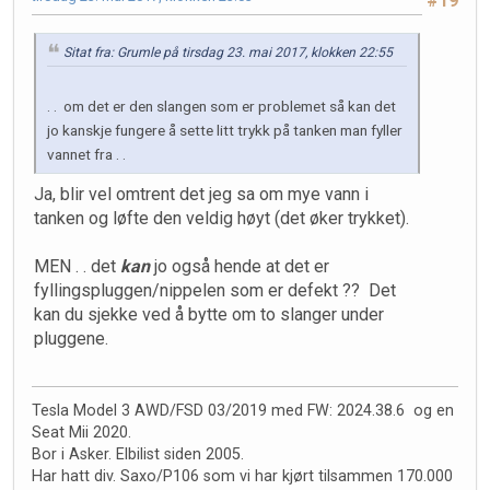
#19
Sitat fra: Grumle på tirsdag 23. mai 2017, klokken 22:55
. . om det er den slangen som er problemet så kan det
jo kanskje fungere å sette litt trykk på tanken man fyller
vannet fra . .
Ja, blir vel omtrent det jeg sa om mye vann i
tanken og løfte den veldig høyt (det øker trykket).
MEN . . det
kan
jo også hende at det er
fyllingspluggen/nippelen som er defekt ?? Det
kan du sjekke ved å bytte om to slanger under
pluggene.
Tesla Model 3 AWD/FSD 03/2019 med FW: 2024.38.6 og en
Seat Mii 2020.
Bor i Asker. Elbilist siden 2005.
Har hatt div. Saxo/P106 som vi har kjørt tilsammen 170.000