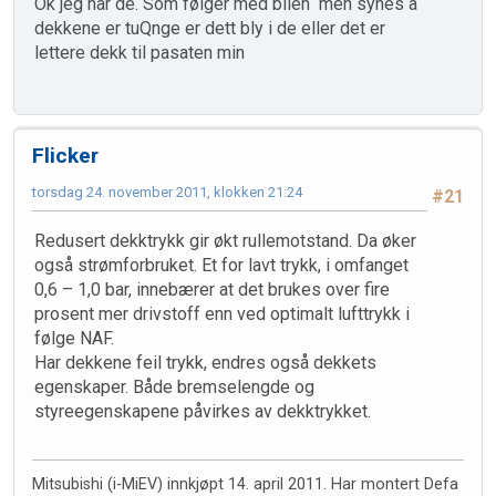
Ok jeg har de. Som følger med bilen men synes å
dekkene er tuQnge er dett bly i de eller det er
lettere dekk til pasaten min
Flicker
torsdag 24. november 2011, klokken 21:24
#21
Redusert dekktrykk gir økt rullemotstand. Da øker
også strømforbruket. Et for lavt trykk, i omfanget
0,6 – 1,0 bar, innebærer at det brukes over fire
prosent mer drivstoff enn ved optimalt lufttrykk i
følge NAF.
Har dekkene feil trykk, endres også dekkets
egenskaper. Både bremselengde og
styreegenskapene påvirkes av dekktrykket.
Mitsubishi (i-MiEV) innkjøpt 14. april 2011. Har montert Defa