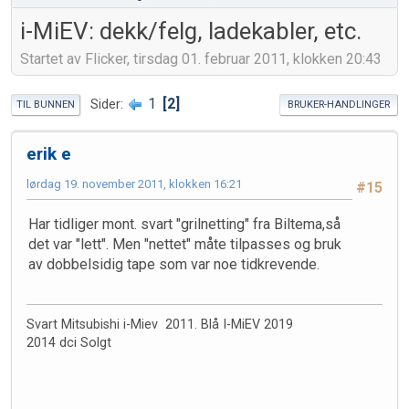
i-MiEV: dekk/felg, ladekabler, etc.
Startet av Flicker, tirsdag 01. februar 2011, klokken 20:43
1
2
Sider
TIL BUNNEN
BRUKER-HANDLINGER
erik e
lørdag 19. november 2011, klokken 16:21
#15
Har tidliger mont. svart "grilnetting" fra Biltema,så
det var "lett". Men "nettet" måte tilpasses og bruk
av dobbelsidig tape som var noe tidkrevende.
Svart Mitsubishi i-Miev 2011. Blå I-MiEV 2019
2014 dci Solgt