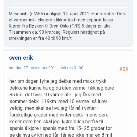
Mitsubishi (i-MiEV) innkjøpt 14. april 2011. Har montert Defa
el-varmer inkl. ekstern stikkontakt med separat tidsur.
Kjører fra Røyken til Bryn-Oslo (T/R) 5 dager pr. uke.
Tilsammen ca. 90 km/dag. Regulert hastighet på
strekningen er fra 40 til 90 km/t.
sven erik
søndag 27. november 2011, klokken 01:30
#25
her om dagen fylte jeg dekka med maks trykk
dekkene kunne ha og da uten varme fikk jeg bare
85 km det hvar 10 varme ute jeg fikk med
sommer dekk 119km med 10 varme så lurer
veldig men skal se hva jeg får nå i vinter i
forskellige grader med vinter dekk mens dere
koser dere her skal jeg kjøre bilen herfra til
spania å kjøre i spania med fra 15- 25 grader for
se da hva av km jeg får får jeg ikke mer en 8 mil