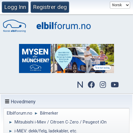
Logg Inn
Registrer deg
Hovedmeny
Elbilforum.no
►
Bilmerker
►
Mitsubishi i-Miev / Citroen C-Zero / Peugeot iOn
►
i-MiEV: dekk/felg, ladekabler, etc.