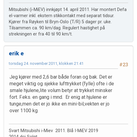
Mitsubishi (i-MiEV) innkjøpt 14. april 2011. Har montert Defa
el-varmer inkl. ekstern stikkontakt med separat tidsur.
Kjører fra Røyken til Bryn-Oslo (T/R) 5 dager pr. uke.
Tilsammen ca. 90 km/dag. Regulert hastighet på
strekningen er fra 40 til 90 km/t.
erik e
torsdag 24. november 2011, klokken 21:41
#23
Jeg kjører med 2,6 bar både foran og bak. Det er
meget viktig og sjekke lufttrykket (fylle) ofte i de
smale hjulene,lite volum betyr at trykket minsker
fort. F.eks. en gang i mnd. Er enig at hjulene er
tunge,men det er jo ikke en mini-bil,vekten er jo
over 1100 kg.
Svart Mitsubishi i-Miev 2011. Blå I-MiEV 2019
2014 dci Solgt