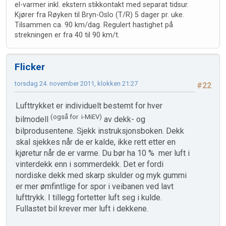
el-varmer inkl. ekstern stikkontakt med separat tidsur.
Kjører fra Røyken til Bryn-Oslo (T/R) 5 dager pr. uke.
Tilsammen ca. 90 km/dag. Regulert hastighet på
strekningen er fra 40 til 90 km/t.
Flicker
torsdag 24. november 2011, klokken 21:27
#22
Lufttrykket er individuelt bestemt for hver
(også for i-MiEV)
bilmodell
av dekk- og
bilprodusentene. Sjekk instruksjonsboken. Dekk
skal sjekkes når de er kalde, ikke rett etter en
kjøretur når de er varme. Du bør ha 10 % mer luft i
vinterdekk enn i sommerdekk. Det er fordi
nordiske dekk med skarp skulder og myk gummi
er mer ømfintlige for spor i veibanen ved lavt
lufttrykk. I tillegg fortetter luft seg i kulde.
Fullastet bil krever mer luft i dekkene.