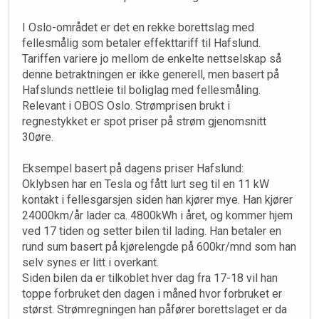
I Oslo-området er det en rekke borettslag med
fellesmålig som betaler effekttariff til Hafslund.
Tariffen variere jo mellom de enkelte nettselskap så
denne betraktningen er ikke generell, men basert på
Hafslunds nettleie til boliglag med fellesmåling.
Relevant i OBOS Oslo. Strømprisen brukt i
regnestykket er spot priser på strøm gjenomsnitt
30øre.
Eksempel basert på dagens priser Hafslund:
Oklybsen har en Tesla og fått lurt seg til en 11 kW
kontakt i fellesgarsjen siden han kjører mye. Han kjører
24000km/år lader ca. 4800kWh i året, og kommer hjem
ved 17 tiden og setter bilen til lading. Han betaler en
rund sum basert på kjørelengde på 600kr/mnd som han
selv synes er litt i overkant.
Siden bilen da er tilkoblet hver dag fra 17-18 vil han
toppe forbruket den dagen i måned hvor forbruket er
størst. Strømregningen han påfører borettslaget er da