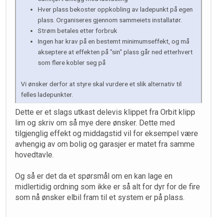
Hver plass bekoster oppkobling av ladepunkt på egen
plass. Organiseres gjennom sammeiets installatør.
Strøm betales etter forbruk
Ingen har krav på en bestemt minimumseffekt, og må
akseptere at effekten på "sin" plass går ned etterhvert
som flere kobler seg på
Vi ønsker derfor at styre skal vurdere et slik alternativ til
felles ladepunkter.
Dette er et slags utkast delevis klippet fra Orbit klipp
lim og skriv om så mye dere ønsker. Dette med
tilgjenglig effekt og middagstid vil for eksempel være
avhengig av om bolig og garasjer er matet fra samme
hovedtavle.
Og så er det da et spørsmål om en kan lage en
midlertidig ordning som ikke er så alt for dyr for de fire
som nå ønsker elbil fram til et system er på plass.