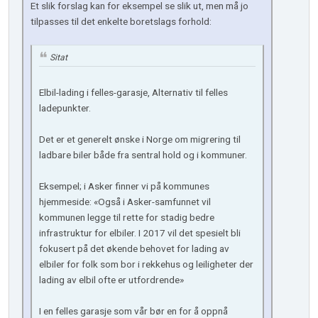
Et slik forslag kan for eksempel se slik ut, men må jo
tilpasses til det enkelte boretslags forhold:
Sitat
Elbil-lading i felles-garasje, Alternativ til felles
ladepunkter.
Det er et generelt ønske i Norge om migrering til
ladbare biler både fra sentral hold og i kommuner.
Eksempel; i Asker finner vi på kommunes
hjemmeside: «Også i Asker-samfunnet vil
kommunen legge til rette for stadig bedre
infrastruktur for elbiler. I 2017 vil det spesielt bli
fokusert på det økende behovet for lading av
elbiler for folk som bor i rekkehus og leiligheter der
lading av elbil ofte er utfordrende»
I en felles garasje som vår bør en for å oppnå