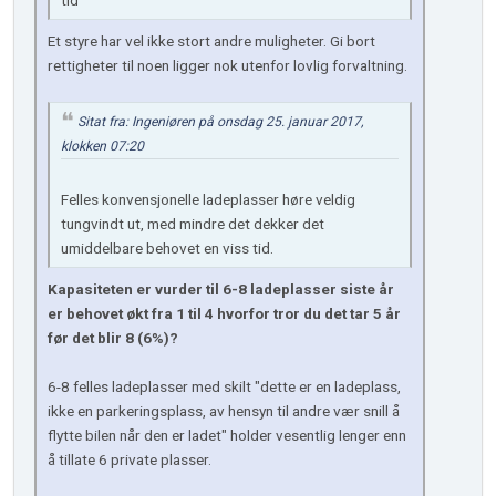
Et styre har vel ikke stort andre muligheter. Gi bort
rettigheter til noen ligger nok utenfor lovlig forvaltning.
Sitat fra: Ingeniøren på onsdag 25. januar 2017,
klokken 07:20
Felles konvensjonelle ladeplasser høre veldig
tungvindt ut, med mindre det dekker det
umiddelbare behovet en viss tid.
Kapasiteten er vurder til 6-8 ladeplasser siste år
er behovet økt fra 1 til 4 hvorfor tror du det tar 5 år
før det blir 8 (6%)?
6-8 felles ladeplasser med skilt "dette er en ladeplass,
ikke en parkeringsplass, av hensyn til andre vær snill å
flytte bilen når den er ladet" holder vesentlig lenger enn
å tillate 6 private plasser.