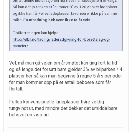
om at denne installasjonen må rives når ladesystem er valgt.
Så kan det jo tenkes at "nummer 8" av 120 ønsker ladeplass
og ikke kan få. Felles ladeplasser favoriserer ikke på samme
måte.
En utredning behøver ikke ta årevis
.
Elbilforreningen kan hjelpe:
http://elbil.no/lading/laderadgivning-for-borettslag-og-
sameier/
Vel, må man gå veien om årsmøtet kan ting fort ta tid
og så lenge det forsatt bare gjelder 3% av bilparken / 4
plasser her så kan man begynne å regne 5 års perioder
før man kommer opp på et antall beboere som får
flertall.
Felles konvensjonelle ladeplasser høre veldig
tungvindt ut, med mindre det dekker det umiddelbare
behovet en viss tid.