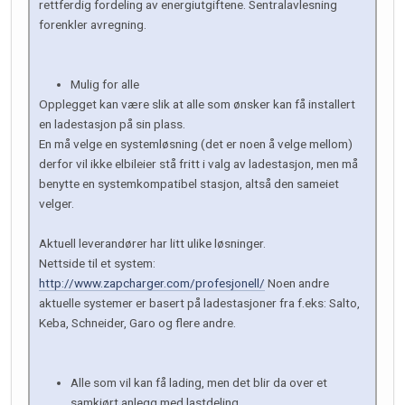
rettferdig fordeling av energiutgiftene. Sentralavlesning
forenkler avregning.
Mulig for alle
Opplegget kan være slik at alle som ønsker kan få installert
en ladestasjon på sin plass.
En må velge en systemløsning (det er noen å velge mellom)
derfor vil ikke elbileier stå fritt i valg av ladestasjon, men må
benytte en systemkompatibel stasjon, altså den sameiet
velger.
Aktuell leverandører har litt ulike løsninger.
Nettside til et system:
http://www.zapcharger.com/profesjonell/
Noen andre
aktuelle systemer er basert på ladestasjoner fra f.eks: Salto,
Keba, Schneider, Garo og flere andre.
Alle som vil kan få lading, men det blir da over et
samkjørt anlegg med lastdeling