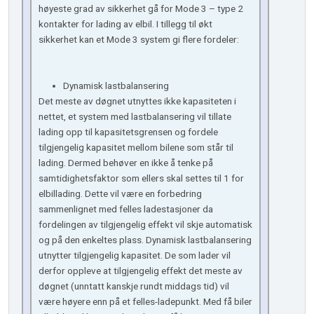
høyeste grad av sikkerhet gå for Mode 3 – type 2
kontakter for lading av elbil. I tillegg til økt
sikkerhet kan et Mode 3 system gi flere fordeler:
Dynamisk lastbalansering
Det meste av døgnet utnyttes ikke kapasiteten i
nettet, et system med lastbalansering vil tillate
lading opp til kapasitetsgrensen og fordele
tilgjengelig kapasitet mellom bilene som står til
lading. Dermed behøver en ikke å tenke på
samtidighetsfaktor som ellers skal settes til 1 for
elbillading. Dette vil være en forbedring
sammenlignet med felles ladestasjoner da
fordelingen av tilgjengelig effekt vil skje automatisk
og på den enkeltes plass. Dynamisk lastbalansering
utnytter tilgjengelig kapasitet. De som lader vil
derfor oppleve at tilgjengelig effekt det meste av
døgnet (unntatt kanskje rundt middags tid) vil
være høyere enn på et felles-ladepunkt. Med få biler