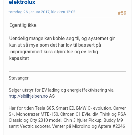
elektrolux
torsdag 26. januar 2017, klokken 12:02
#59
Egentlig ikke.
Uendelig mange kan koble seg til, og systemet gir
kun ut så mye som det har lov til bassert på
innprogrammert kurs størrelse og ev ledig
kapasitet
Stavanger:
Selger utstyr for EV lading og energieffektivisering via
http://elbilhjelpen.no
AS
Har for tiden Tesla S85, Smart ED, BMW C- evolution, Carver
S+, Monotrazer MTE-150, Citroen C1 EVie, div. Think og PSA
Classic og City 2010 model, Chin 3 hjuler Pickup, Buddy M9
samt Vectric scooter. Venter på Microlino og Aptera #2246