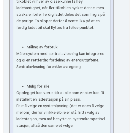
tilkoblet vil hver av disse kunne få høy
ladehastighet, når fler tilkobles synker denne, men
straks en bil er ferdig ladet deles det som frigis på
de øvrige. En slipper derfor å vente i kø på at en
ferdig ladet bil skal flyttes fra felles-punktet.
Måling av forbruk
Målersystem med sentral avlesning kan integreres
og gi en rettferdig fordeling av energiutgiftene.
Sentralavlesning forenkler avregning.
Mulig for alle
Opplegget kan være slik at alle som ønsker kan få
installert en ladestasjon på sin plass.
En må velge en systemløsning (det er noen å velge
mellom) derfor vil ikke elbileier stå fritt i valg av
ladestasjon, men må benytte en systemkompatibel
stasjon, altså den sameiet velger.