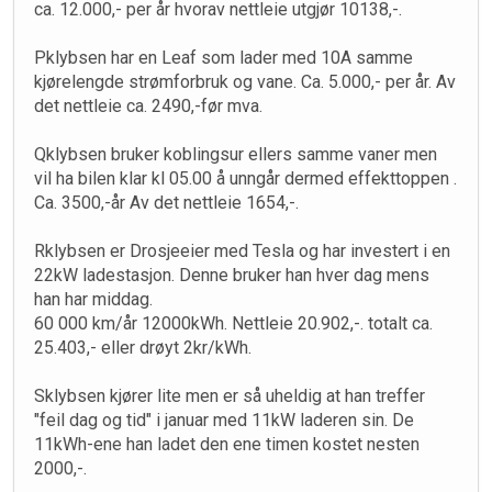
ca. 12.000,- per år hvorav nettleie utgjør 10138,-.
Pklybsen har en Leaf som lader med 10A samme
kjørelengde strømforbruk og vane. Ca. 5.000,- per år. Av
det nettleie ca. 2490,-før mva.
Qklybsen bruker koblingsur ellers samme vaner men
vil ha bilen klar kl 05.00 å unngår dermed effekttoppen .
Ca. 3500,-år Av det nettleie 1654,-.
Rklybsen er Drosjeeier med Tesla og har investert i en
22kW ladestasjon. Denne bruker han hver dag mens
han har middag.
60 000 km/år 12000kWh. Nettleie 20.902,-. totalt ca.
25.403,- eller drøyt 2kr/kWh.
Sklybsen kjører lite men er så uheldig at han treffer
"feil dag og tid" i januar med 11kW laderen sin. De
11kWh-ene han ladet den ene timen kostet nesten
2000,-.