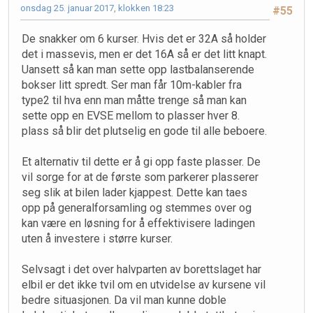
onsdag 25. januar 2017, klokken 18:23
#55
De snakker om 6 kurser. Hvis det er 32A så holder
det i massevis, men er det 16A så er det litt knapt.
Uansett så kan man sette opp lastbalanserende
bokser litt spredt. Ser man får 10m-kabler fra
type2 til hva enn man måtte trenge så man kan
sette opp en EVSE mellom to plasser hver 8.
plass så blir det plutselig en gode til alle beboere.
Et alternativ til dette er å gi opp faste plasser. De
vil sorge for at de første som parkerer plasserer
seg slik at bilen lader kjappest. Dette kan taes
opp på generalforsamling og stemmes over og
kan være en løsning for å effektivisere ladingen
uten å investere i større kurser.
Selvsagt i det over halvparten av borettslaget har
elbil er det ikke tvil om en utvidelse av kursene vil
bedre situasjonen. Da vil man kunne doble