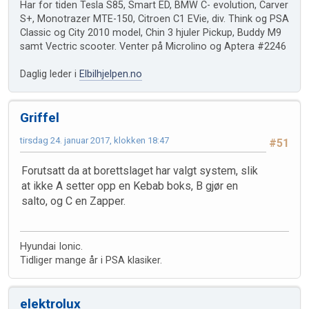
Har for tiden Tesla S85, Smart ED, BMW C- evolution, Carver
S+, Monotrazer MTE-150, Citroen C1 EVie, div. Think og PSA
Classic og City 2010 model, Chin 3 hjuler Pickup, Buddy M9
samt Vectric scooter. Venter på Microlino og Aptera #2246
Daglig leder i
Elbilhjelpen.no
Griffel
tirsdag 24. januar 2017, klokken 18:47
#51
Forutsatt da at borettslaget har valgt system, slik
at ikke A setter opp en Kebab boks, B gjør en
salto, og C en Zapper.
Hyundai Ionic.
Tidliger mange år i PSA klasiker.
elektrolux