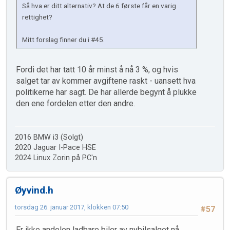
Så hva er ditt alternativ? At de 6 første får en varig
rettighet?
Mitt forslag finner du i #45.
Fordi det har tatt 10 år minst å nå 3 %, og hvis
salget tar av kommer avgiftene raskt - uansett hva
politikerne har sagt. De har allerde begynt å plukke
den ene fordelen etter den andre.
2016 BMW i3 (Solgt)
2020 Jaguar I-Pace HSE
2024 Linux Zorin på PC'n
Øyvind.h
torsdag 26. januar 2017, klokken 07:50
#57
Er ikke andelen ladbare biler av nybilsalget nå