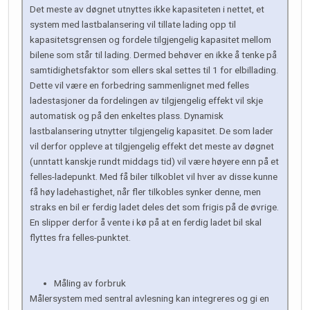
Det meste av døgnet utnyttes ikke kapasiteten i nettet, et
system med lastbalansering vil tillate lading opp til
kapasitetsgrensen og fordele tilgjengelig kapasitet mellom
bilene som står til lading. Dermed behøver en ikke å tenke på
samtidighetsfaktor som ellers skal settes til 1 for elbillading.
Dette vil være en forbedring sammenlignet med felles
ladestasjoner da fordelingen av tilgjengelig effekt vil skje
automatisk og på den enkeltes plass. Dynamisk
lastbalansering utnytter tilgjengelig kapasitet. De som lader
vil derfor oppleve at tilgjengelig effekt det meste av døgnet
(unntatt kanskje rundt middags tid) vil være høyere enn på et
felles-ladepunkt. Med få biler tilkoblet vil hver av disse kunne
få høy ladehastighet, når fler tilkobles synker denne, men
straks en bil er ferdig ladet deles det som frigis på de øvrige.
En slipper derfor å vente i kø på at en ferdig ladet bil skal
flyttes fra felles-punktet.
Måling av forbruk
Målersystem med sentral avlesning kan integreres og gi en