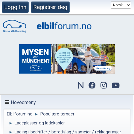
Logg Inn
Registrer deg
Hovedmeny
Elbilforum.no
►
Populære temaer
►
Ladeplasser og ladekabler
►
Lading i bedrifter / borettslag / sameier / rekkegarasjer.