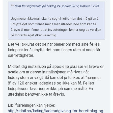
Sitat fra: Ingeniøren på tirsdag 24. januar 2017, klokken 17:33
Jeg mener ikke man skal ta seg til rette men det må gå an å
utnytte det som finnes mens man utreder, noe som kan ta
årevis til man finner ut at investeringen lønner seg da verdien
på borettslaget øker vesentlig.
Det vel akkurat det de har planer om med sine felles
ladepunkter å utnytte det som finnes uten at noen får
særrettigheter.
Midlertidig installsjon på spesielle plasser vil kreve en
avtale om at denne installasjonen må rives når
ladesystem er valgt. Så kan det jo tenkes at "nummer
8" av 120 ønsker ladeplass og ikke kan få. Felles
ladeplasser favoriserer ikke på samme måte. En
utredning behøver ikke ta årevis.
Elbilforreningen kan hjelpe:
http://elbil.no/lading/laderadgivning-for-borettslag-og-