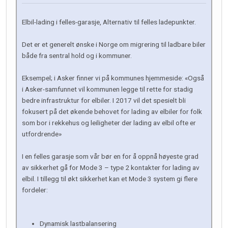
Elbil-lading i felles-garasje, Alternativ til felles ladepunkter.
Det er et generelt ønske i Norge om migrering til ladbare biler
både fra sentral hold og i kommuner.
Eksempel; i Asker finner vi på kommunes hjemmeside: «Også
i Asker-samfunnet vil kommunen legge til rette for stadig
bedre infrastruktur for elbiler. I 2017 vil det spesielt bli
fokusert på det økende behovet for lading av elbiler for folk
som bor i rekkehus og leiligheter der lading av elbil ofte er
utfordrende»
I en felles garasje som vår bør en for å oppnå høyeste grad
av sikkerhet gå for Mode 3 – type 2 kontakter for lading av
elbil. I tillegg til økt sikkerhet kan et Mode 3 system gi flere
fordeler:
Dynamisk lastbalansering