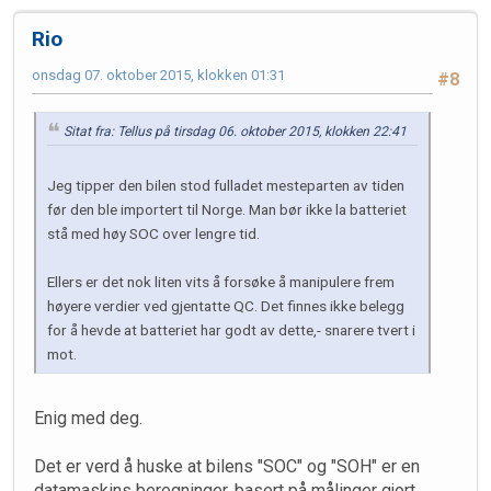
Rio
onsdag 07. oktober 2015, klokken 01:31
#8
Sitat fra: Tellus på tirsdag 06. oktober 2015, klokken 22:41
Jeg tipper den bilen stod fulladet mesteparten av tiden
før den ble importert til Norge. Man bør ikke la batteriet
stå med høy SOC over lengre tid.
Ellers er det nok liten vits å forsøke å manipulere frem
høyere verdier ved gjentatte QC. Det finnes ikke belegg
for å hevde at batteriet har godt av dette,- snarere tvert i
mot.
Enig med deg.
Det er verd å huske at bilens "SOC" og "SOH" er en
datamaskins beregninger, basert på målinger gjort