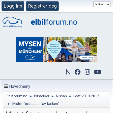
Logg Inn
Registrer deg
Hovedmeny
Elbilforum.no
►
Bilmerker
►
Nissan
►
Leaf 2010-2017
►
Mistet første bar "av tanken"