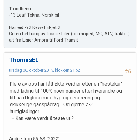
Trondheim
-13 Leaf Tekna, Norsk bil
Har eid -92 Kewet El-jet 2
Og en hel haug av fossile biler (og moped, MC, ATV, traktor),
alt fra Ligier Ambra til Ford Transit
ThomasEL
tirsdag 06. oktober 2015, klokken 21:52
#6
Flere av oss har fått økte verdier etter en "hestekur"
med lading til 100% noen ganger etter hverandre og
litt hard kjøring med hyppig generering og
skikkelige gasspådrag... Og gjerne 2-3
hurtigladinger.
- Kan være verdt å teste ut.?
Audi e-tron 55 AS (2022)