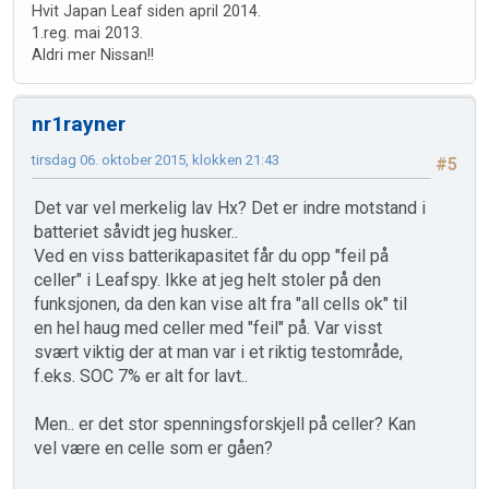
Hvit Japan Leaf siden april 2014.
1.reg. mai 2013.
Aldri mer Nissan!!
nr1rayner
tirsdag 06. oktober 2015, klokken 21:43
#5
Det var vel merkelig lav Hx? Det er indre motstand i
batteriet såvidt jeg husker..
Ved en viss batterikapasitet får du opp "feil på
celler" i Leafspy. Ikke at jeg helt stoler på den
funksjonen, da den kan vise alt fra "all cells ok" til
en hel haug med celler med "feil" på. Var visst
svært viktig der at man var i et riktig testområde,
f.eks. SOC 7% er alt for lavt..
Men.. er det stor spenningsforskjell på celler? Kan
vel være en celle som er gåen?