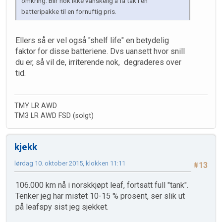
omkring. Blir nok ikke vanskelig å få tak i en
batteripakke til en fornuftig pris.
Ellers så er vel også "shelf life" en betydelig
faktor for disse batteriene. Dvs uansett hvor snill
du er, så vil de, irriterende nok, degraderes over
tid.
TMY LR AWD
TM3 LR AWD FSD (solgt)
kjekk
lørdag 10. oktober 2015, klokken 11:11
#13
106.000 km nå i norskkjøpt leaf, fortsatt full "tank".
Tenker jeg har mistet 10-15 % prosent, ser slik ut
på leafspy sist jeg sjekket.