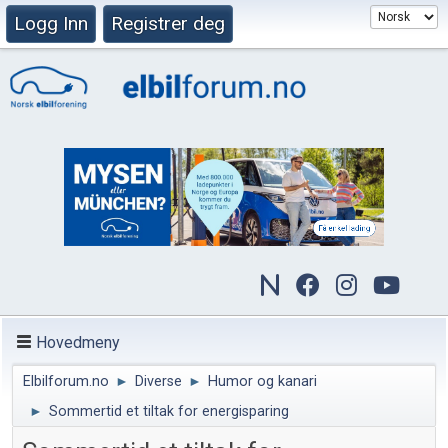
Logg Inn
Registrer deg
Hovedmeny
Elbilforum.no
►
Diverse
►
Humor og kanari
►
Sommertid et tiltak for energisparing