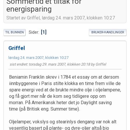
Sommertid et tiltak for
energisparing
Startet av Griffel, lørdag 24. mars 2007, klokken 10:27
1
Sider
TIL BUNNEN
BRUKER-HANDLINGER
Griffel
lørdag 24. mars 2007, klokken 10:27
sist endret
: torsdag 29. mars 2007, klokken 20:18 by Griffel
Beniamin Franklin skrev i 1784 et essay om at dersom
iinnbyggerene i Paris stilte klokka en time frem ville de
spare energi ved at de brukte mindre olje i oljelampene,
og få gjort mer når de kom seg tidligere opp om
morran. På Amerikansk heter det jo Daylight saving
time (på Britisk eng. Summer time).
Oljelamper, vokslys og stearinlys dengang var nok alt
vesentlig basert på plante- og dyre-oljer altså bio