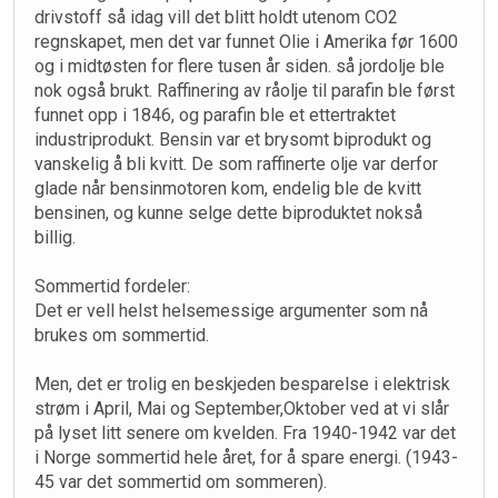
drivstoff så idag vill det blitt holdt utenom CO2
regnskapet, men det var funnet Olie i Amerika før 1600
og i midtøsten for flere tusen år siden. så jordolje ble
nok også brukt. Raffinering av råolje til parafin ble først
funnet opp i 1846, og parafin ble et ettertraktet
industriprodukt. Bensin var et brysomt biprodukt og
vanskelig å bli kvitt. De som raffinerte olje var derfor
glade når bensinmotoren kom, endelig ble de kvitt
bensinen, og kunne selge dette biproduktet nokså
billig.
Sommertid fordeler:
Det er vell helst helsemessige argumenter som nå
brukes om sommertid.
Men, det er trolig en beskjeden besparelse i elektrisk
strøm i April, Mai og September,Oktober ved at vi slår
på lyset litt senere om kvelden. Fra 1940-1942 var det
i Norge sommertid hele året, for å spare energi. (1943-
45 var det sommertid om sommeren).