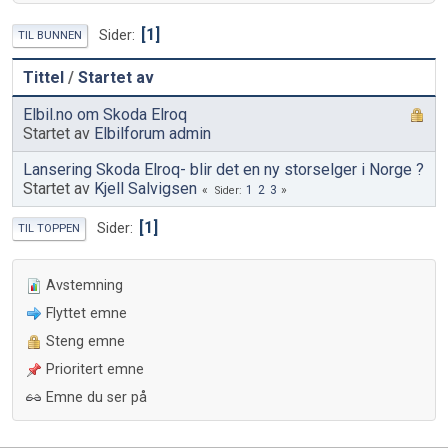
1
Sider
TIL BUNNEN
Tittel
/
Startet av
Elbil.no om Skoda Elroq
Startet av
Elbilforum admin
Lansering Skoda Elroq- blir det en ny storselger i Norge ?
Startet av
Kjell Salvigsen
1
2
3
Sider
1
Sider
TIL TOPPEN
Avstemning
Flyttet emne
Steng emne
Prioritert emne
Emne du ser på