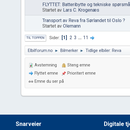
FLYTTET: Batteribytte og tekniske spørsmå
Startet av
Lars C. Krogenæs
Transport av Reva fra Sørlandet til Oslo ?
Startet av
Olemann
1
2
3
...
11
Sider
TIL TOPPEN
Elbilforum.no
►
Bilmerker
►
Tidlige elbiler: Reva
Avstemning
Steng emne
Flyttet emne
Prioritert emne
Emne du ser på
Snarveier
Digitale t