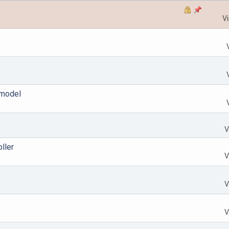
Vi
 model
V
ller
V
V
V