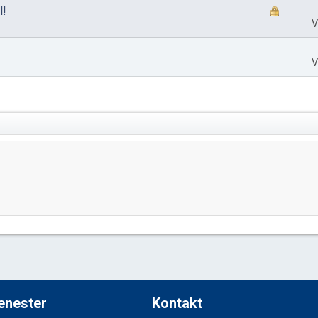
l!
V
V
jenester
Kontakt