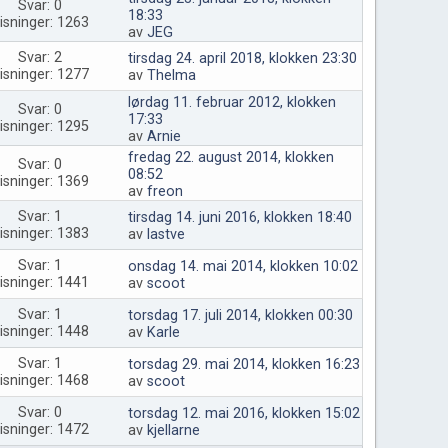
Svar: 0
18:33
isninger: 1263
av
JEG
Svar: 2
tirsdag 24. april 2018, klokken 23:30
isninger: 1277
av
Thelma
lørdag 11. februar 2012, klokken
Svar: 0
17:33
isninger: 1295
av
Arnie
fredag 22. august 2014, klokken
Svar: 0
08:52
isninger: 1369
av
freon
Svar: 1
tirsdag 14. juni 2016, klokken 18:40
isninger: 1383
av
lastve
Svar: 1
onsdag 14. mai 2014, klokken 10:02
isninger: 1441
av
scoot
Svar: 1
torsdag 17. juli 2014, klokken 00:30
isninger: 1448
av
Karle
Svar: 1
torsdag 29. mai 2014, klokken 16:23
isninger: 1468
av
scoot
Svar: 0
torsdag 12. mai 2016, klokken 15:02
isninger: 1472
av
kjellarne