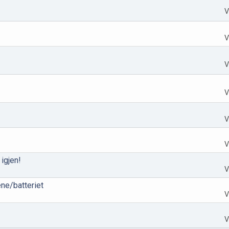
V
V
V
V
V
V
igjen!
V
ne/batteriet
V
V