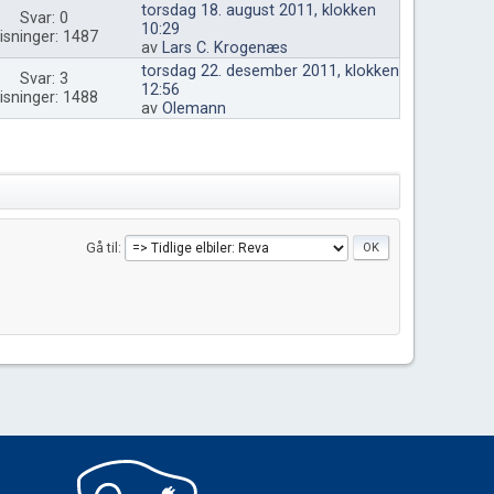
torsdag 18. august 2011, klokken
Svar: 0
10:29
isninger: 1487
av
Lars C. Krogenæs
torsdag 22. desember 2011, klokken
Svar: 3
12:56
isninger: 1488
av
Olemann
Gå til