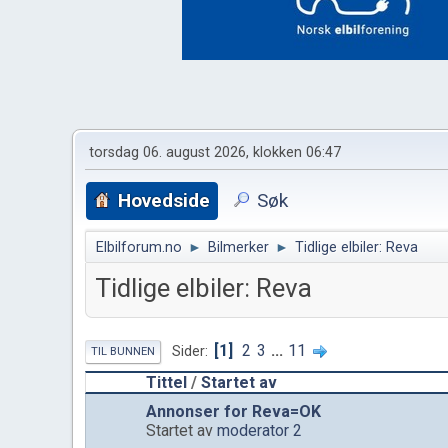
torsdag 06. august 2026, klokken 06:47
Hovedside
Søk
Elbilforum.no
►
Bilmerker
►
Tidlige elbiler: Reva
Tidlige elbiler: Reva
1
2
3
...
11
Sider
TIL BUNNEN
Tittel
/
Startet av
Annonser for Reva=OK
Startet av
moderator 2