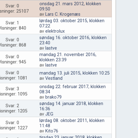
onsdag 21. mars 2012, klokken
Svar: 0
09:50
sninger: 25107
av
Lars C. Krogenæs
lørdag 03. oktober 2015, klokken
Svar: 1
07:22
Visninger: 840
av
elektrolux
søndag 16. oktober 2016, klokken
Svar: 0
23:40
Visninger: 868
av
lastve
mandag 21. november 2016,
Svar: 0
klokken 23:39
Visninger: 945
av
lastve
Svar: 0
mandag 13. juli 2015, klokken 10:25
isninger: 1081
av
Vestland
onsdag 22. februar 2017, klokken
Svar: 3
08:34
isninger: 1095
av
brako79
søndag 14. januar 2018, klokken
Svar: 2
16:36
isninger: 1205
av
JEG
lørdag 08. oktober 2011, klokken
Svar: 0
11:48
isninger: 1227
av
Kito76
tirsdag 23. januar 2018, klokken