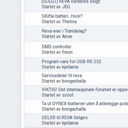
[SOLGT] REVA vurderes solgt
Startet av
JEG
SKifte batteri...Hvor?
Startet av
Thelma
Reva-eier i Trøndelag?
Startet av
Arnie
SMS controller
Startet av
freon
Program vare for USB-RS 232
Startet av
kjellarne
Servicedeler til reva
Startet av
bongachalla
VIKTIG! Det internasjonale forumet er oppe 
Startet av
scoot
Ta ut DYNEX-batterier uten å ødelegge pole
Startet av
bongachalla
DELER til REVA Selges
Startet av
kjellarne