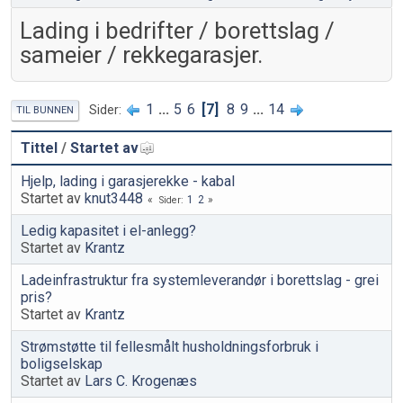
Lading i bedrifter / borettslag /
sameier / rekkegarasjer.
1
...
5
6
7
8
9
...
14
Sider
TIL BUNNEN
Tittel
/
Startet av
Hjelp, lading i garasjerekke - kabal
Startet av
knut3448
1
2
Sider
Ledig kapasitet i el-anlegg?
Startet av
Krantz
Ladeinfrastruktur fra systemleverandør i borettslag - grei
pris?
Startet av
Krantz
Strømstøtte til fellesmålt husholdningsforbruk i
boligselskap
Startet av
Lars C. Krogenæs