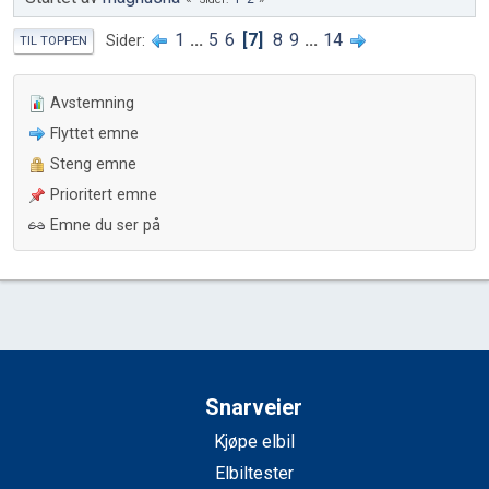
1
...
5
6
7
8
9
...
14
Sider
TIL TOPPEN
Avstemning
Flyttet emne
Steng emne
Prioritert emne
Emne du ser på
Snarveier
Kjøpe elbil
Elbiltester