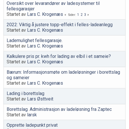
Oversikt over levarandører av ladesystemer til
fellesgarasjer
Startet av
Lars C. Krogenæs
1
2
3
Sider
2022: Viktig å justere topp-effekt i felles-ladeanlegg
Startet av
Lars C. Krogenæs
Lademulighet fellesgarasje.
Startet av
Lars C. Krogenæs
Kalkulere pris pr. kwh for lading av elbil i et sameie?
Startet av
Lars C. Krogenæs
Bærum: Informasjonsmøte om ladeløsninger i borettslag
og sameier
Startet av
Lars C. Krogenæs
Lading i borettslag
Startet av
Lars Østtveit
Borettslag. Administrasjon av ladeløsning fra Zaptec
Startet av
larsk
Opprette ladepunkt privat