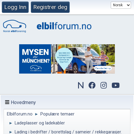
Logg Inn
Registrer deg
Hovedmeny
Elbilforum.no
►
Populære temaer
►
Ladeplasser og ladekabler
►
Lading i bedrifter / borettslag / sameier / rekkegarasjer.