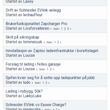
Startet av
Laxey
Drift av Schneider EVlink-anlegg
Startet av
lechauffeur
Brukerfunksjonalitet Zapcharger Pro
Startet av
Livsforvalteren
1
2
3
Sider
Skilt på sikringskap
Startet av
lommerusk
1
2
Sider
Innstallasjon av Zaptec ladeinfrastruktur i borettslaget
Startet av
Louise
Forslag til lading i felles garasje
Startet av
Louise
1
2
Sider
Sjefen kvier seg for å sette opp ladepunkter på jobb
Startet av
ludo
1
2
Sider
Lading i nybygg, 50k?
Startet av
LukkyLuke
Schneider EVlink vs Easee Charge?
Startet av
magnusha
1
2
Sider