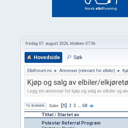
fredag 07. august 2026, klokken 07:36
Hovedside
Søk
Elbilforum.no
►
Annonser (relevant for elbiler)
►
Kjø
Kjøp og salg av elbiler/elkjøret
Legg inn annonser for kjøp og salg av elbiler og an
1
2
3
...
68
Sider
TIL BUNNEN
Tittel
/
Startet av
Polestar Referral Program