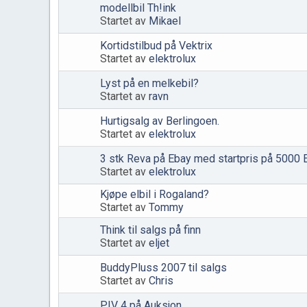
modellbil Th!ink
Startet av
Mikael
Kortidstilbud på Vektrix
Startet av
elektrolux
Lyst på en melkebil?
Startet av
ravn
Hurtigsalg av Berlingoen.
Startet av
elektrolux
3 stk Reva på Ebay med startpris på 5000 
Startet av
elektrolux
Kjøpe elbil i Rogaland?
Startet av
Tommy
Think til salgs på finn
Startet av
eljet
BuddyPluss 2007 til salgs
Startet av
Chris
PIV 4 på Auksjon