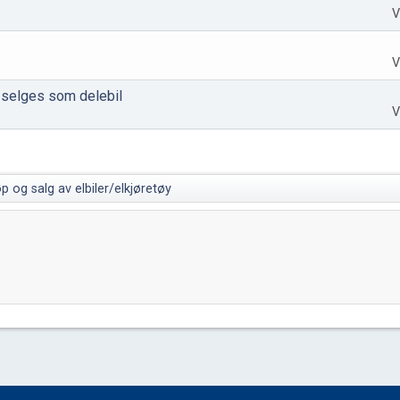
V
V
 selges som delebil
V
p og salg av elbiler/elkjøretøy