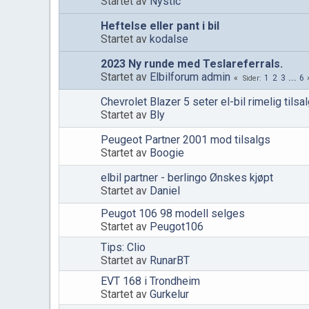
Startet av
Nystic
Heftelse eller pant i bil
Startet av
kodalse
2023 Ny runde med Teslareferrals.
Startet av
Elbilforum admin
1
2
3
...
6
Sider
Chevrolet Blazer 5 seter el-bil rimelig tilsa
Startet av
Bly
Peugeot Partner 2001 mod tilsalgs
Startet av
Boogie
elbil partner - berlingo Ønskes kjøpt
Startet av
Daniel
Peugot 106 98 modell selges
Startet av
Peugot106
Tips: Clio
Startet av
RunarBT
EVT 168 i Trondheim
Startet av
Gurkelur