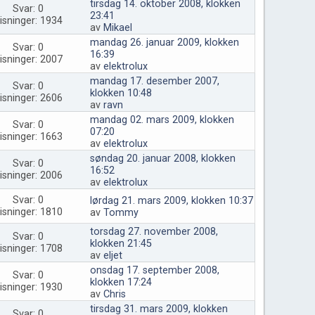
tirsdag 14. oktober 2008, klokken
Svar: 0
23:41
isninger: 1934
av
Mikael
mandag 26. januar 2009, klokken
Svar: 0
16:39
isninger: 2007
av
elektrolux
mandag 17. desember 2007,
Svar: 0
klokken 10:48
isninger: 2606
av
ravn
mandag 02. mars 2009, klokken
Svar: 0
07:20
isninger: 1663
av
elektrolux
søndag 20. januar 2008, klokken
Svar: 0
16:52
isninger: 2006
av
elektrolux
Svar: 0
lørdag 21. mars 2009, klokken 10:37
isninger: 1810
av
Tommy
torsdag 27. november 2008,
Svar: 0
klokken 21:45
isninger: 1708
av
eljet
onsdag 17. september 2008,
Svar: 0
klokken 17:24
isninger: 1930
av
Chris
tirsdag 31. mars 2009, klokken
Svar: 0