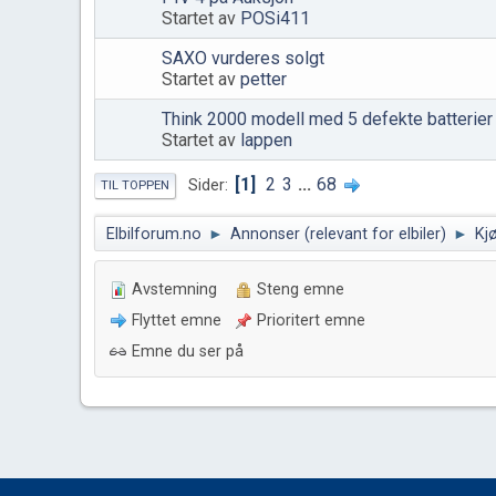
Startet av
POSi411
SAXO vurderes solgt
Startet av
petter
Think 2000 modell med 5 defekte batterier
Startet av
lappen
1
2
3
...
68
Sider
TIL TOPPEN
Elbilforum.no
►
Annonser (relevant for elbiler)
►
Kjø
Avstemning
Steng emne
Flyttet emne
Prioritert emne
Emne du ser på