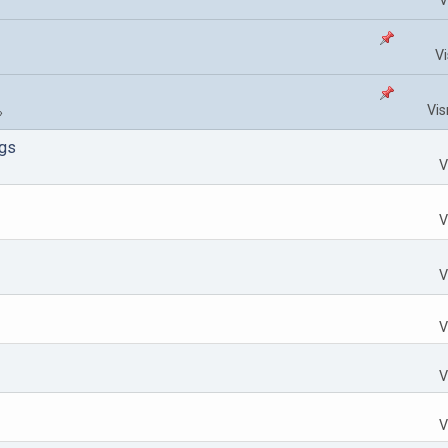
V
Vi
Vis
lgs
V
V
V
V
V
V