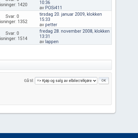
10:36
isninger: 1420
av
POSi411
tirsdag 20. januar 2009, klokken
Svar: 0
15:33
isninger: 1352
av
petter
fredag 28. november 2008, klokken
Svar: 0
13:31
isninger: 1514
av
lappen
Gå til