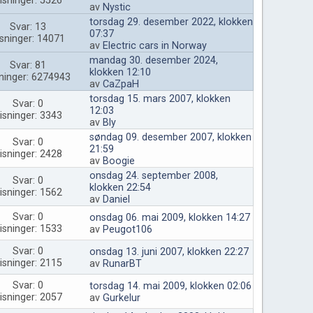
isninger: 5526
av
Nystic
torsdag 29. desember 2022, klokken
Svar: 13
07:37
sninger: 14071
av
Electric cars in Norway
mandag 30. desember 2024,
Svar: 81
klokken 12:10
ninger: 6274943
av
CaZpaH
torsdag 15. mars 2007, klokken
Svar: 0
12:03
isninger: 3343
av
Bly
søndag 09. desember 2007, klokken
Svar: 0
21:59
isninger: 2428
av
Boogie
onsdag 24. september 2008,
Svar: 0
klokken 22:54
isninger: 1562
av
Daniel
Svar: 0
onsdag 06. mai 2009, klokken 14:27
isninger: 1533
av
Peugot106
Svar: 0
onsdag 13. juni 2007, klokken 22:27
isninger: 2115
av
RunarBT
Svar: 0
torsdag 14. mai 2009, klokken 02:06
isninger: 2057
av
Gurkelur