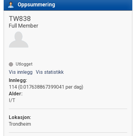
Oppsummering
TW838
Full Member
Utlogget
Vis innlegg
Vis statistikk
Innlegg:
114 (0.017638867399041 per dag)
Alder:
I/T
Lokasjon:
Trondheim