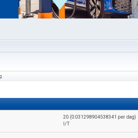
g
20 (0.031298904538341 per dag)
I/T