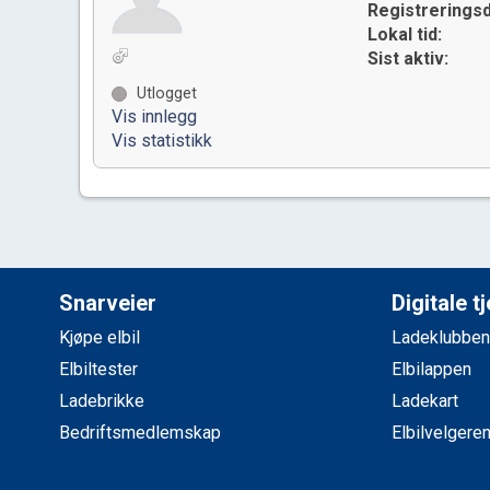
Registreringsd
Lokal tid:
Sist aktiv:
Utlogget
Vis innlegg
Vis statistikk
Snarveier
Digitale t
Kjøpe elbil
Ladeklubben
Elbiltester
Elbilappen
Ladebrikke
Ladekart
Bedriftsmedlemskap
Elbilvelgere