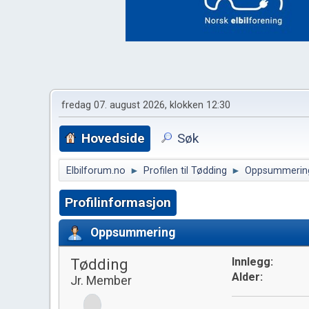
fredag 07. august 2026, klokken 12:30
Hovedside
Søk
Elbilforum.no
►
Profilen til Tødding
►
Oppsummerin
Profilinformasjon
Oppsummering
Tødding
Innlegg:
Alder:
Jr. Member