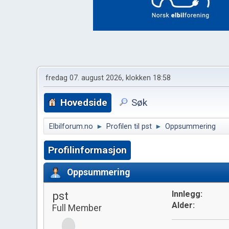
fredag 07. august 2026, klokken 18:58
Hovedside
Søk
Elbilforum.no
►
Profilen til pst
►
Oppsummering
Profilinformasjon
Oppsummering
pst
Innlegg:
Alder:
Full Member