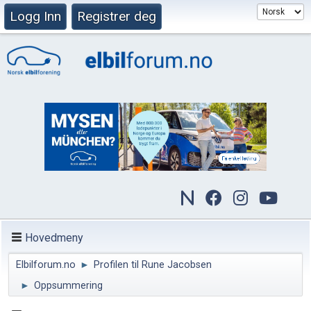
Logg Inn
Registrer deg
Hovedmeny
Elbilforum.no
►
Profilen til Rune Jacobsen
►
Oppsummering